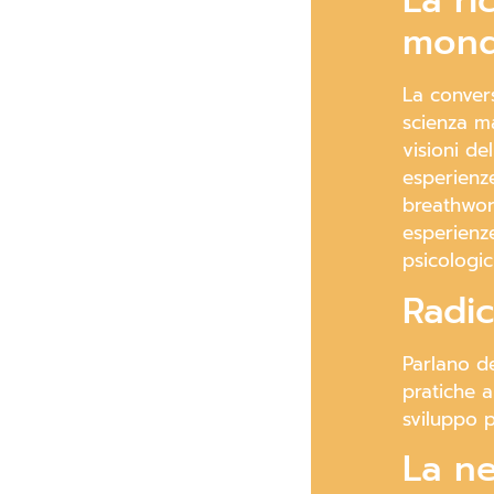
La ri
mon
La conver
scienza ma
visioni d
esperienze
breathwor
esperienze
psicologici
Radic
Parlano de
pratiche 
sviluppo p
La ne