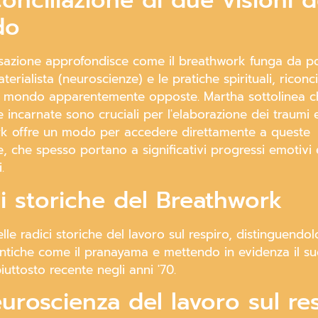
conciliazione di due visioni d
do
sazione approfondisce come il breathwork funga da po
terialista (neuroscienze) e le pratiche spirituali, riconc
el mondo apparentemente opposte. Martha sottolinea c
 incarnate sono cruciali per l'elaborazione dei traumi e
k offre un modo per accedere direttamente a queste
, che spesso portano a significativi progressi emotivi 
.
i storiche del Breathwork
lle radici storiche del lavoro sul respiro, distinguendo
antiche come il pranayama e mettendo in evidenza il s
iuttosto recente negli anni '70.
uroscienza del lavoro sul re