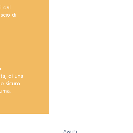
i dal
ascio di
a
ta, di una
io sicuro
auma.
Avanti