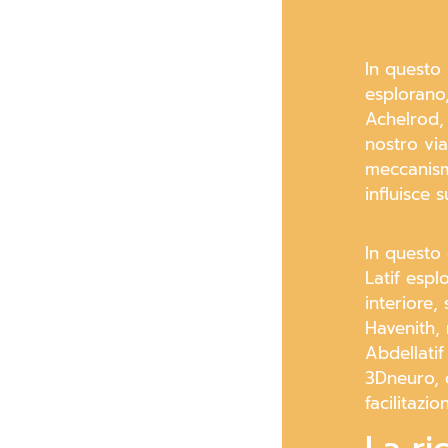
In questo 
esplorano,
Achelrod, 
nostro via
meccanismi
influisce 
In questo 
Latif espl
interiore,
Havenith, 
Abdellati
3Dneuro, c
facilitazi