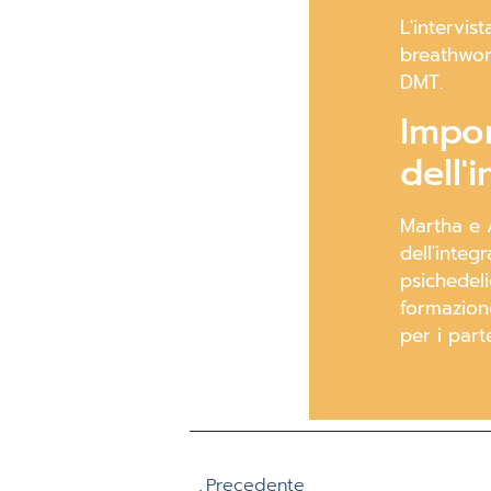
L'intervis
breathwork
DMT.
Impor
dell'
Martha e 
dell'integ
psichedeli
formazione
per i part
Precedente