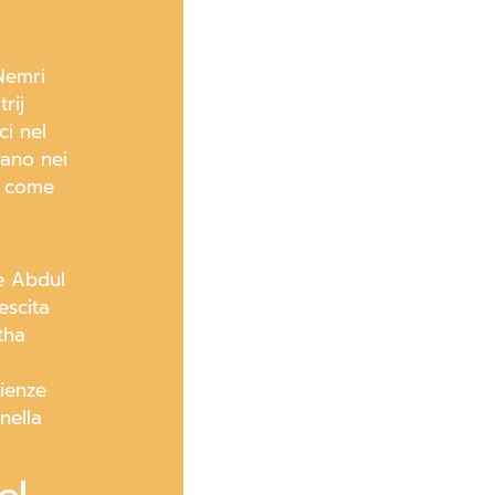
 Nemri
rij
ci nel
rano nei
di come
 e Abdul
escita
tha
cienze
nella