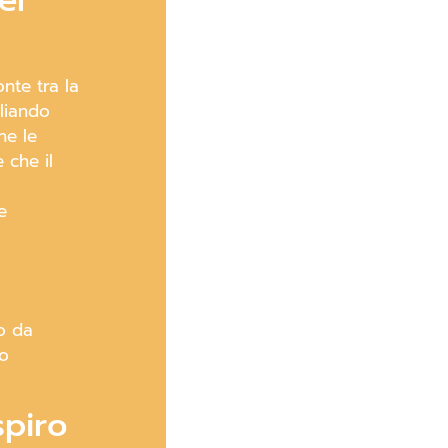
el
nte tra la
iliando
he le
 che il
e
lo da
uo
spiro