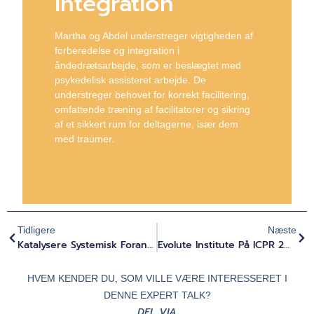
integration
Martha og Abdel understreger vigtigheden af
forberedelse og integration i
åndedrætsarbejde, som er beslægtet med
psykedelisk assisteret arbejde. De
understreger behovet for korrekt facilitering,
omfattende træning af facilitatorer og sikring
af et sikkert rum for deltagerne, især dem
med traumer.
Tidligere
Næste
Katalysere Systemisk Forandring Gennem Ændrede Tilstande Og Afstemt Lederskab? (Prof. Bennet A. Zelner)
Evolute Institute På ICPR 2024: Banebrydende Psykedelisk Forskning Og Lederskab
HVEM KENDER DU, SOM VILLE VÆRE INTERESSERET I
DENNE EXPERT TALK?
DEL VIA