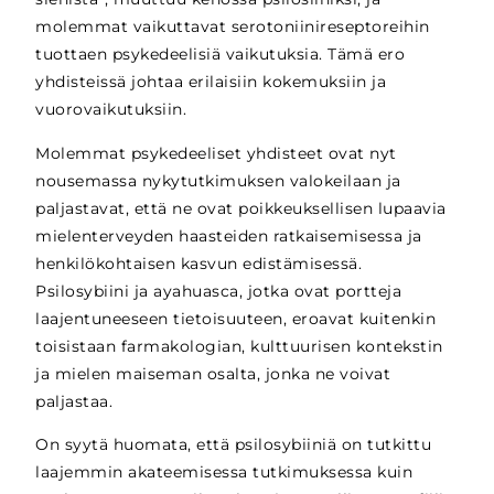
molemmat vaikuttavat serotoniinireseptoreihin
tuottaen psykedeelisiä vaikutuksia. Tämä ero
yhdisteissä johtaa erilaisiin kokemuksiin ja
vuorovaikutuksiin.
Molemmat psykedeeliset yhdisteet ovat nyt
nousemassa nykytutkimuksen valokeilaan ja
paljastavat, että ne ovat poikkeuksellisen lupaavia
mielenterveyden haasteiden ratkaisemisessa ja
henkilökohtaisen kasvun edistämisessä.
Psilosybiini ja ayahuasca, jotka ovat portteja
laajentuneeseen tietoisuuteen, eroavat kuitenkin
toisistaan farmakologian, kulttuurisen kontekstin
ja mielen maiseman osalta, jonka ne voivat
paljastaa.
On syytä huomata, että psilosybiiniä on tutkittu
laajemmin akateemisessa tutkimuksessa kuin