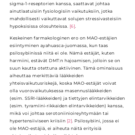
sigma-1-reseptorien kanssa, saattavat johtaa
ainutlaatuisiin fysiologisiin vaikutuksiin, jotka
mahdollisesti vaikuttavat solujen stressivasteisiin
hypoksisissa olosuhteissa.
[6]
.
Keskeinen farmakologinen ero on MAO-estäjien
esiintyminen ayahuasca-juomassa, kun taas
psilosybiinissä niitä ei ole. Nämä estäjät, kuten
harmiini, estävät DMT:n hajoamisen, jolloin se on
suun kautta otettuna aktiivinen. Tämä ominaisuus
aiheuttaa merkittäviä lääkkeiden
yhteisvaikutusriskejä, koska MAO-estäjät voivat
olla vuorovaikutuksessa masennuslääkkeiden
(esim. SSRI-lääkkeiden) ja tiettyjen elintarvikkeiden
(esim. tyramiini-rikkaiden elintarvikkeiden) kanssa,
mikä voi johtaa serotoniinioireyhtymään tai
hypertensiiviseen kriisiin
[2]
. Psilosybiini, jossa ei
ole MAO-estäjiä, ei aiheuta näitä erityisiä