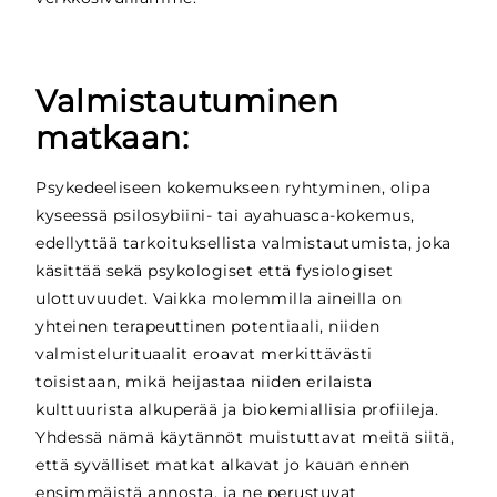
Valmistautuminen
matkaan:
Psykedeeliseen kokemukseen ryhtyminen, olipa
kyseessä psilosybiini- tai ayahuasca-kokemus,
edellyttää tarkoituksellista valmistautumista, joka
käsittää sekä psykologiset että fysiologiset
ulottuvuudet. Vaikka molemmilla aineilla on
yhteinen terapeuttinen potentiaali, niiden
valmistelurituaalit eroavat merkittävästi
toisistaan, mikä heijastaa niiden erilaista
kulttuurista alkuperää ja biokemiallisia profiileja.
Yhdessä nämä käytännöt muistuttavat meitä siitä,
että syvälliset matkat alkavat jo kauan ennen
ensimmäistä annosta, ja ne perustuvat