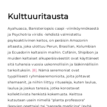
Kulttuuritausta
Ayahuasca, Banisteriopsis caapi -viiniköynnöksestä
ja Psychotria viridis -lehdistä valmistettu
psykoaktiivinen keitos, on peräisin Amazonin
altaasta, joka ulottuu Perun, Brasilian, Kolumbian
ja Ecuadorin kaltaisiin maihin. Cofánin, Shipibon ja
muiden kaltaiset alkuperäisväestöt ovat käyttäneet
sitä tuhansia vuosia uskonnollisiin ja lääkinnällisiin
tarkoituksiin.
[8]
. Nämä seremoniat ovat
tyypillisesti ryhmäseremonioita, joita johtavat
shamaanit, ja niihin liittyy rituaaleja, kuten laulua,
laulua ja joskus tanssia, jotka korostavat
kollektiivista henkistä kokemusta. Keittoa
kutsutaan usein nimellä "planta professora"
(kasvien opettaja) tai "sagrada medicina" (pyhä