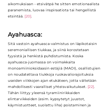
aikomuksiaan - etsivätpä he sitten emotionaalista
paranemista, luovaa inspiraatiota tai hengellistä
etsintää.
[20]
.
Ayahuasca:
Sitä vastoin ayahuasca-valmistus on läpikotaisin
seremoniallisen tiukkaa, ja siinä korostetaan
fyysistä ja henkistä puhdistumista. Koska
ayahuasca-juomassa on voimakkaita
monoamiinioksidaasin estäjiä (MAOI), osallistujien
on noudatettava tiukkoja ruokavaliorajoituksia
useiden viikkojen ajan etukäteen, jotta vältetään
mahdollisesti vaaralliset yhteisvaikutukset.
[22]
.
Tähän liittyy yleensä tyramiinirikkaiden
elintarvikkeiden (esim. kypsytetyt juustot,
käymistuotteet, suolattu liha) poistaminen ja