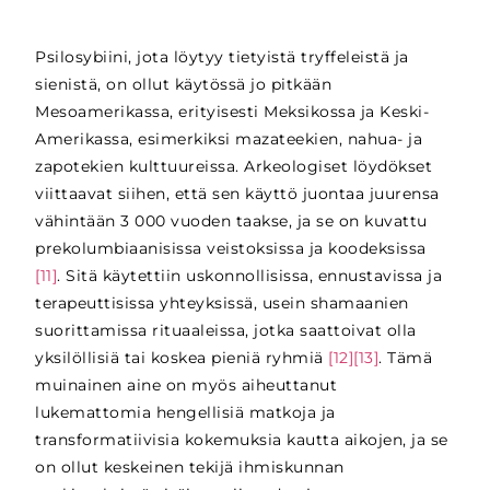
Psilosybiini, jota löytyy tietyistä tryffeleistä ja
sienistä, on ollut käytössä jo pitkään
Mesoamerikassa, erityisesti Meksikossa ja Keski-
Amerikassa, esimerkiksi mazateekien, nahua- ja
zapotekien kulttuureissa. Arkeologiset löydökset
viittaavat siihen, että sen käyttö juontaa juurensa
vähintään 3 000 vuoden taakse, ja se on kuvattu
prekolumbiaanisissa veistoksissa ja koodeksissa
[11]
. Sitä käytettiin uskonnollisissa, ennustavissa ja
terapeuttisissa yhteyksissä, usein shamaanien
suorittamissa rituaaleissa, jotka saattoivat olla
yksilöllisiä tai koskea pieniä ryhmiä
[12]
[13]
.
Tämä
muinainen aine on myös aiheuttanut
lukemattomia hengellisiä matkoja ja
transformatiivisia kokemuksia kautta aikojen, ja se
on ollut keskeinen tekijä ihmiskunnan