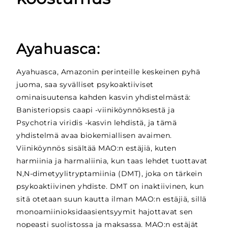
Ayahuasca:
Ayahuasca, Amazonin perinteille keskeinen pyhä
juoma, saa syvälliset psykoaktiiviset
ominaisuutensa kahden kasvin yhdistelmästä:
Banisteriopsis caapi -viiniköynnöksestä ja
Psychotria viridis -kasvin lehdistä, ja tämä
yhdistelmä avaa biokemiallisen avaimen.
Viiniköynnös sisältää MAO:n estäjiä, kuten
harmiinia ja harmaliinia, kun taas lehdet tuottavat
N,N-dimetyylitryptamiinia (DMT), joka on tärkein
psykoaktiivinen yhdiste. DMT on inaktiivinen, kun
sitä otetaan suun kautta ilman MAO:n estäjiä, sillä
monoamiinioksidaasientsyymit hajottavat sen
nopeasti suolistossa ja maksassa. MAO:n estäjät