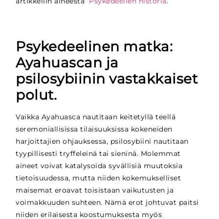
artikkeliin aiheesta
Psykedeelien historia
.
Psykedeelinen matka:
Ayahuascan ja
psilosybiinin vastakkaiset
polut.
Vaikka
Ayahuasca nautitaan keitetyllä teellä
seremoniallisissa tilaisuuksissa
kokeneiden
harjoittajien ohjauksessa
, psilosybiini nautitaan
tyypillisesti tryffeleinä tai sieninä.
Molemmat
aineet voivat katalysoida syvällisiä muutoksia
tietoisuudessa, mutta niiden kokemukselliset
maisemat eroavat toisistaan
vaikutusten ja
voimakkuuden suhteen. Nämä erot johtuvat paitsi
niiden erilaisesta koostumuksesta myös