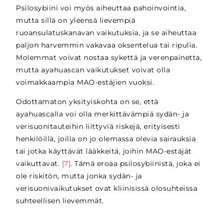
Psilosybiini voi myös aiheuttaa pahoinvointia,
mutta sillä on yleensä lievempiä
ruoansulatuskanavan vaikutuksia, ja se aiheuttaa
paljon harvemmin vakavaa oksentelua tai ripulia.
Molemmat voivat nostaa sykettä ja verenpainetta,
mutta ayahuascan vaikutukset voivat olla
voimakkaampia MAO-estäjien vuoksi.
Odottamaton yksityiskohta on se, että
ayahuascalla voi olla merkittävämpiä sydän- ja
verisuonitauteihin liittyviä riskejä, erityisesti
henkilöillä, joilla on jo olemassa olevia sairauksia
tai jotka käyttävät lääkkeitä, joihin MAO-estäjät
vaikuttavat.
[7]
. Tämä eroaa psilosybiinistä, joka ei
ole riskitön, mutta jonka sydän- ja
verisuonivaikutukset ovat kliinisissä olosuhteissa
suhteellisen lievemmät.