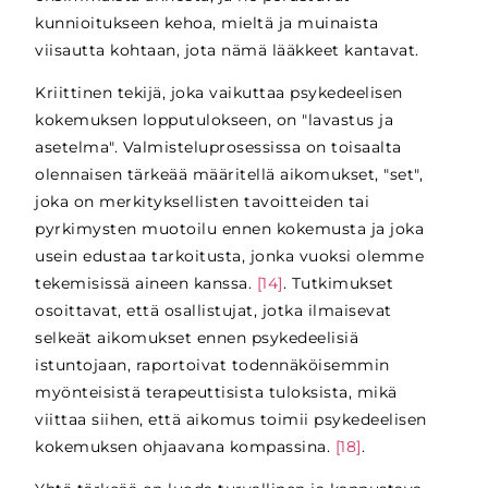
kunnioitukseen kehoa, mieltä ja muinaista
viisautta kohtaan, jota nämä lääkkeet kantavat.
Kriittinen tekijä, joka vaikuttaa psykedeelisen
kokemuksen lopputulokseen, on "lavastus ja
asetelma". Valmisteluprosessissa on toisaalta
olennaisen tärkeää määritellä aikomukset, "set",
joka on merkityksellisten tavoitteiden tai
pyrkimysten muotoilu ennen kokemusta ja joka
usein edustaa tarkoitusta, jonka vuoksi olemme
tekemisissä aineen kanssa.
[14]
. Tutkimukset
osoittavat, että osallistujat, jotka ilmaisevat
selkeät aikomukset ennen psykedeelisiä
istuntojaan, raportoivat todennäköisemmin
myönteisistä terapeuttisista tuloksista, mikä
viittaa siihen, että aikomus toimii psykedeelisen
kokemuksen ohjaavana kompassina.
[18]
.