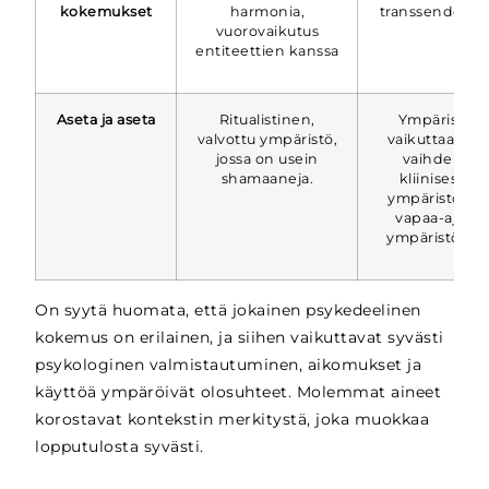
kokemukset
harmonia,
transsendenss
vuorovaikutus
entiteettien kanssa
Aseta ja aseta
Ritualistinen,
Ympäristö
valvottu ympäristö,
vaikuttaa, voi
jossa on usein
vaihdella
shamaaneja.
kliinisestä
ympäristöstä
vapaa-ajan
ympäristöön.
On syytä huomata, että jokainen psykedeelinen
kokemus on erilainen, ja siihen vaikuttavat syvästi
psykologinen valmistautuminen, aikomukset ja
käyttöä ympäröivät olosuhteet. Molemmat aineet
korostavat kontekstin merkitystä, joka muokkaa
lopputulosta syvästi.