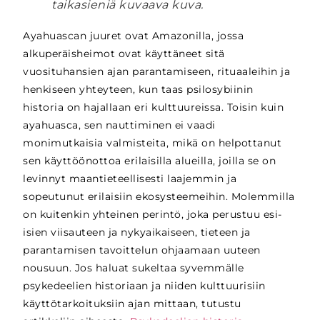
taikasieniä kuvaava kuva.
Ayahuascan juuret ovat Amazonilla, jossa
alkuperäisheimot ovat käyttäneet sitä
vuosituhansien ajan parantamiseen, rituaaleihin ja
henkiseen yhteyteen, kun taas psilosybiinin
historia on hajallaan eri kulttuureissa. Toisin kuin
ayahuasca, sen nauttiminen ei vaadi
monimutkaisia valmisteita, mikä on helpottanut
sen käyttöönottoa erilaisilla alueilla, joilla se on
levinnyt maantieteellisesti laajemmin ja
sopeutunut erilaisiin ekosysteemeihin. Molemmilla
on kuitenkin yhteinen perintö, joka perustuu esi-
isien viisauteen ja nykyaikaiseen, tieteen ja
parantamisen tavoittelun ohjaamaan uuteen
nousuun.
Jos haluat sukeltaa syvemmälle
psykedeelien historiaan ja niiden kulttuurisiin
käyttötarkoituksiin ajan mittaan, tutustu