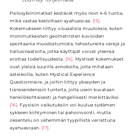
Psilosybiinimatkat kestävät myös noin 4-6 tuntia,
mikä vastaa kestoltaan ayahuascaa.
[15]
.
Kokemukseen liittyy visuaalisia muutoksia, kuten
monimutkaisten geometristen kuvioiden
spontaania muodostumista, tehostuneita värejä ja
hallusinaatioita, jotka käyttäjät voivat yleensä
erottaa todellisuudesta.
[16]
. Mystiset kokemukset
ovat yleisiä suurilla annoksilla, joita mitataan
asteikoilla, kuten Mystical Experience
Questionnaire, ja joihin liittyy ykseyden ja
transsendenssin tunteita, joita usein kuvataan
henkilökohtaisesti ja hengellisesti merkittäviksi.
[16]
. Fyysisiin vaikutuksiin voi kuulua sydämen
sykkeen kiihtyminen tai pahoinvointi, mutta
oksentelu on vähemmän tyypillistä verrattuna
ayahuascaan.
[17]
.