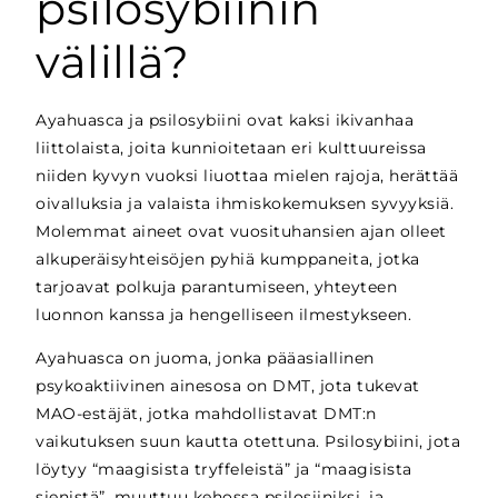
psilosybiinin
välillä?
Ayahuasca ja psilosybiini ovat kaksi ikivanhaa
liittolaista, joita kunnioitetaan eri kulttuureissa
niiden kyvyn vuoksi liuottaa mielen rajoja, herättää
oivalluksia ja valaista ihmiskokemuksen syvyyksiä.
Molemmat aineet ovat vuosituhansien ajan olleet
alkuperäisyhteisöjen pyhiä kumppaneita, jotka
tarjoavat polkuja parantumiseen, yhteyteen
luonnon kanssa ja hengelliseen ilmestykseen.
Ayahuasca on juoma, jonka pääasiallinen
psykoaktiivinen ainesosa on DMT, jota tukevat
MAO-estäjät, jotka mahdollistavat DMT:n
vaikutuksen suun kautta otettuna. Psilosybiini, jota
löytyy
“maagisista tryffeleistä” ja “maagisista
sienistä”
, muuttuu kehossa psilosiiniksi, ja