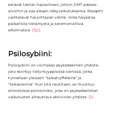
estävät tämän hajoamisen, jolloin DMT pääsee
aivoihin ja saa aikaan näkyvaikutuksensa. Reseptit
vaihtelevat harjoittajien välillä, mikä heijastaa
paikallista tietämystä ja seremoniallisia
aikomuksia.
[1]
[2]
.
Psilosybiini:
Psilosybiini on voimakas psykedeelinen yhdiste,
jota esiintyy tietyntyyppisissä sienissä, jotka
tunnetaan yleisesti "taikatryffeleinä" ja
"taikasieninä". Kun sitä nautitaan, se muuttuu
elimistössä psilosiiniksi, joka on psykedeelisten
vaikutusten aiheuttava aktiivinen yhdiste.
[3]
.