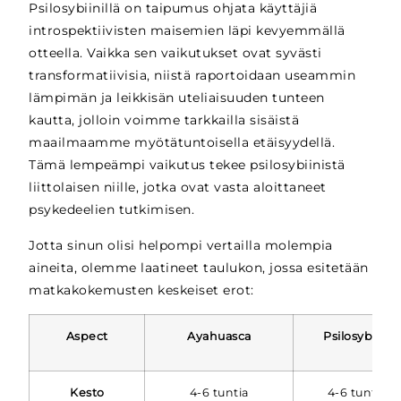
Psilosybiinillä on taipumus ohjata käyttäjiä
introspektiivisten maisemien läpi kevyemmällä
otteella. Vaikka sen vaikutukset ovat syvästi
transformatiivisia, niistä raportoidaan useammin
lämpimän ja leikkisän uteliaisuuden tunteen
kautta, jolloin voimme tarkkailla sisäistä
maailmaamme myötätuntoisella etäisyydellä.
Tämä lempeämpi vaikutus tekee psilosybiinistä
liittolaisen niille, jotka ovat vasta aloittaneet
psykedeelien tutkimisen.
Jotta sinun olisi helpompi vertailla molempia
aineita, olemme laatineet taulukon, jossa esitetään
matkakokemusten keskeiset erot:
Aspect
Ayahuasca
Psilosybiini
Kesto
4-6 tuntia
4-6 tuntia