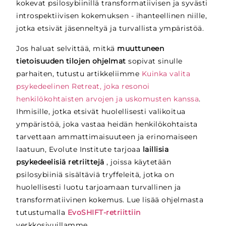
kokevat psilosybiinillä transformatiivisen ja syvästi
introspektiivisen kokemuksen -
ihanteellinen niille,
jotka etsivät jäsenneltyä ja turvallista ympäristöä.
Jos haluat selvittää, mitkä
muuttuneen
tietoisuuden tilojen ohjelmat
sopivat sinulle
parhaiten, tutustu artikkeliimme
Kuinka valita
psykedeelinen Retreat, joka resonoi
henkilökohtaisten arvojen ja uskomusten kanssa
.
Ihmisille, jotka etsivät huolellisesti valikoitua
ympäristöä, joka vastaa heidän henkilökohtaista
tarvettaan ammattimaisuuteen ja erinomaiseen
laatuun, Evolute Institute tarjoaa
laillisia
psykedeelisiä retriittejä
, joissa käytetään
psilosybiiniä sisältäviä tryffeleitä, jotka on
huolellisesti luotu tarjoamaan turvallinen ja
transformatiivinen kokemus. Lue lisää ohjelmasta
tutustumalla
EvoSHIFT-retriittiin
verkkosivuillamme.