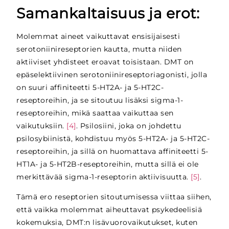
Samankaltaisuus ja erot:
Molemmat aineet vaikuttavat ensisijaisesti
serotoniinireseptorien kautta, mutta niiden
aktiiviset yhdisteet eroavat toisistaan. DMT on
epäselektiivinen serotoniinireseptoriagonisti, jolla
on suuri affiniteetti 5-HT2A- ja 5-HT2C-
reseptoreihin, ja se sitoutuu lisäksi sigma-1-
reseptoreihin, mikä saattaa vaikuttaa sen
vaikutuksiin.
[4]
. Psilosiini, joka on johdettu
psilosybiinistä, kohdistuu myös 5-HT2A- ja 5-HT2C-
reseptoreihin, ja sillä on huomattava affiniteetti 5-
HT1A- ja 5-HT2B-reseptoreihin, mutta sillä ei ole
merkittävää sigma-1-reseptorin aktiivisuutta.
[5]
.
Tämä ero reseptorien sitoutumisessa viittaa siihen,
että vaikka molemmat aiheuttavat psykedeelisiä
kokemuksia, DMT:n lisävuorovaikutukset, kuten