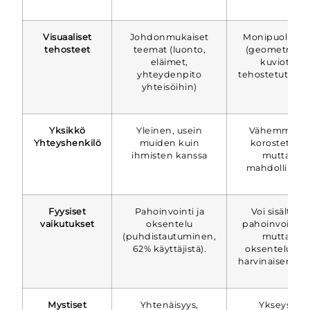
Visuaaliset
Johdonmukaiset
Monipuolinen
tehosteet
teemat (luonto,
(geometriset
eläimet,
kuviot,
yhteydenpito
tehostetut värit
yhteisöihin)
Yksikkö
Yleinen, usein
Vähemmän
Yhteyshenkilö
muiden kuin
korostettu,
ihmisten kanssa
mutta
mahdollinen
Fyysiset
Pahoinvointi ja
Voi sisältää
vaikutukset
oksentelu
pahoinvointia,
(puhdistautuminen,
mutta
62% käyttäjistä).
oksentelu on
harvinaisempaa
Mystiset
Yhtenäisyys,
Ykseys,