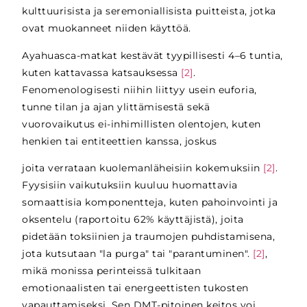
kulttuurisista ja seremoniallisista puitteista, jotka
ovat muokanneet niiden käyttöä.
Ayahuasca-matkat kestävät tyypillisesti 4–6 tuntia,
kuten kattavassa katsauksessa
[2]
.
Fenomenologisesti niihin liittyy usein euforia,
tunne tilan ja ajan ylittämisestä sekä
vuorovaikutus ei-inhimillisten olentojen, kuten
henkien tai entiteettien kanssa, joskus
joita verrataan kuolemanläheisiin kokemuksiin
[2]
.
Fyysisiin vaikutuksiin kuuluu huomattavia
somaattisia komponentteja, kuten pahoinvointi ja
oksentelu (raportoitu 62% käyttäjistä), joita
pidetään toksiinien ja traumojen puhdistamisena,
jota kutsutaan "la purga" tai "parantuminen".
[2]
,
mikä monissa perinteissä tulkitaan
emotionaalisten tai energeettisten tukosten
vapauttamiseksi. Sen DMT-pitoinen keitos voi