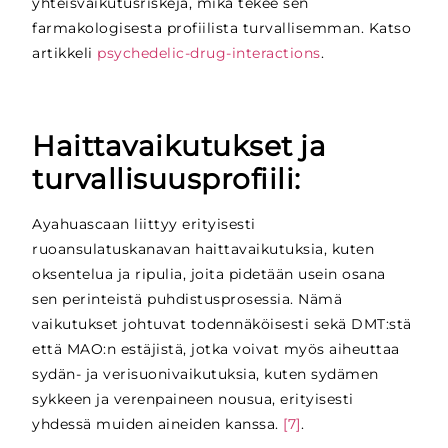
yhteisvaikutusriskejä, mikä tekee sen
farmakologisesta profiilista turvallisemman. Katso
artikkeli
psychedelic-drug-interactions
.
Haittavaikutukset ja
turvallisuusprofiili:
Ayahuascaan liittyy erityisesti
ruoansulatuskanavan haittavaikutuksia, kuten
oksentelua ja ripulia, joita pidetään usein osana
sen perinteistä puhdistusprosessia. Nämä
vaikutukset johtuvat todennäköisesti sekä DMT:stä
että MAO:n estäjistä, jotka voivat myös aiheuttaa
sydän- ja verisuonivaikutuksia, kuten sydämen
sykkeen ja verenpaineen nousua, erityisesti
yhdessä muiden aineiden kanssa.
[7]
.