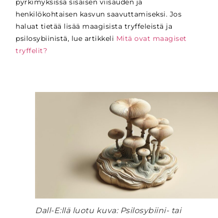
pyrkimyksissä sisäisen viisauden ja
henkilökohtaisen kasvun saavuttamiseksi. Jos
haluat tietää lisää maagisista tryffeleistä ja
psilosybiinistä, lue artikkeli
Mitä ovat maagiset
tryffelit?
Dall-E:llä luotu kuva: Psilosybiini- tai