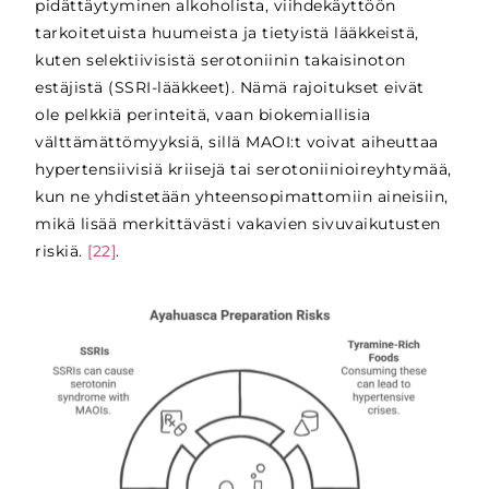
pidättäytyminen alkoholista, viihdekäyttöön
tarkoitetuista huumeista ja tietyistä lääkkeistä,
kuten selektiivisistä serotoniinin takaisinoton
estäjistä (SSRI-lääkkeet). Nämä rajoitukset eivät
ole pelkkiä perinteitä, vaan biokemiallisia
välttämättömyyksiä, sillä MAOI:t voivat aiheuttaa
hypertensiivisiä kriisejä tai serotoniinioireyhtymää,
kun ne yhdistetään yhteensopimattomiin aineisiin,
mikä lisää merkittävästi vakavien sivuvaikutusten
riskiä.
[22]
.