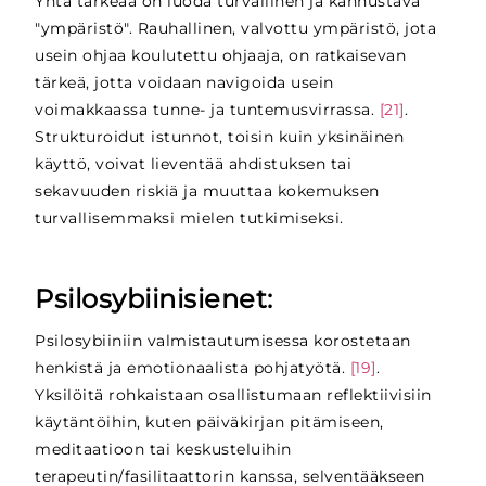
Yhtä tärkeää on luoda turvallinen ja kannustava
"ympäristö". Rauhallinen, valvottu ympäristö, jota
usein ohjaa koulutettu ohjaaja, on ratkaisevan
tärkeä, jotta voidaan navigoida usein
voimakkaassa tunne- ja tuntemusvirrassa.
[21]
.
Strukturoidut istunnot, toisin kuin yksinäinen
käyttö, voivat lieventää ahdistuksen tai
sekavuuden riskiä ja muuttaa kokemuksen
turvallisemmaksi mielen tutkimiseksi.
Psilosybiinisienet:
Psilosybiiniin valmistautumisessa korostetaan
henkistä ja emotionaalista pohjatyötä.
[19]
.
Yksilöitä rohkaistaan osallistumaan reflektiivisiin
käytäntöihin, kuten päiväkirjan pitämiseen,
meditaatioon tai keskusteluihin
terapeutin/fasilitaattorin kanssa, selventääkseen