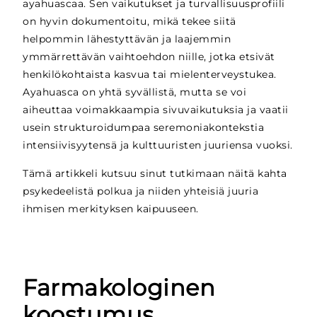
ayahuascaa. Sen vaikutukset ja turvallisuusprofiili
on hyvin dokumentoitu, mikä tekee siitä
helpommin lähestyttävän ja laajemmin
ymmärrettävän vaihtoehdon niille, jotka etsivät
henkilökohtaista kasvua tai mielenterveystukea.
Ayahuasca on yhtä syvällistä, mutta se voi
aiheuttaa voimakkaampia sivuvaikutuksia ja vaatii
usein strukturoidumpaa seremoniakontekstia
intensiivisyytensä ja kulttuuristen juuriensa vuoksi.
Tämä artikkeli kutsuu sinut tutkimaan näitä kahta
psykedeelistä polkua ja niiden yhteisiä juuria
ihmisen merkityksen kaipuuseen.
Farmakologinen
koostumus