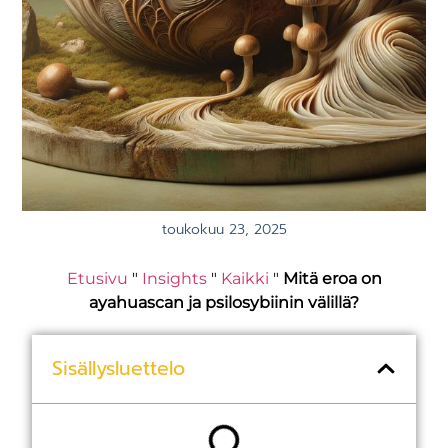
toukokuu 23, 2025
Etusivu
"
Insights
"
Kaikki
"
Mitä eroa on
ayahuascan ja psilosybiinin välillä?
Sisällysluettelo