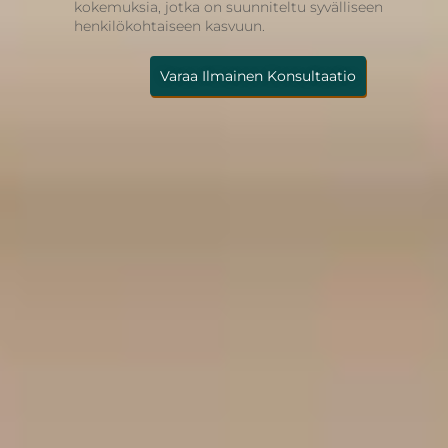
kokemuksia, jotka on suunniteltu syvälliseen
henkilökohtaiseen kasvuun.
Varaa Ilmainen Konsultaatio