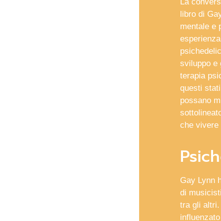
La convers
libro di Ga
mentale e p
esperienza,
psichedelic
sviluppo e 
terapia psi
questi stat
possano mig
sottolineat
che vivere 
Psich
Gay Lynn ha
di musicis
tra gli alt
influenzato