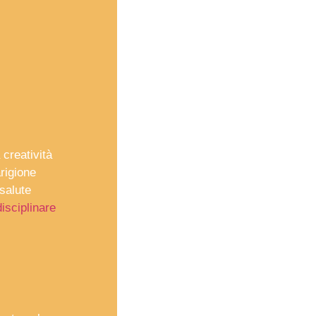
 creatività
arigione
salute
isciplinare