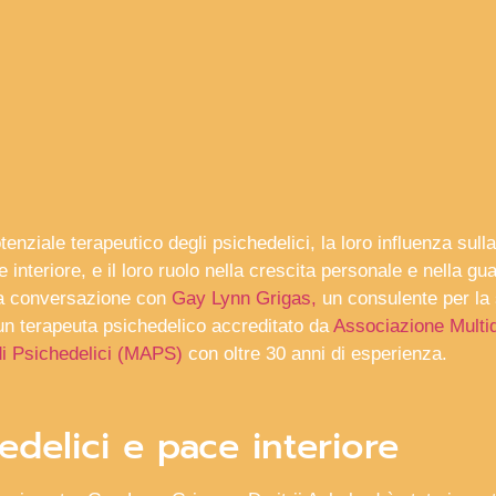
otenziale terapeutico degli psichedelici, la loro influenza sulla
e interiore, e il loro ruolo nella crescita personale e nella gu
ra conversazione con
Gay Lynn Grigas,
un consulente per la 
un terapeuta psichedelico accreditato da
Associazione Multid
di Psichedelici (MAPS)
con oltre 30 anni di esperienza.
edelici e pace interiore