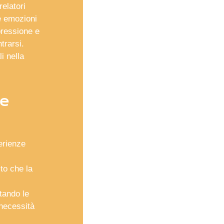
relatori
e emozioni
pressione e
trarsi.
i nella
he
erienze
ito che la
otando le
 necessità