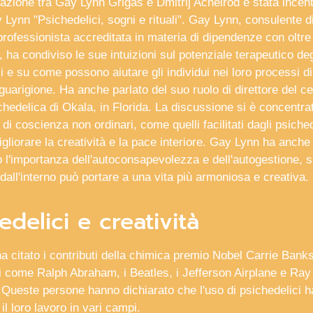
azione tra Gay Lynn Grigas e Dmitrij Achelrod è stata incent
y Lynn "Psichedelici, sogni e rituali". Gay Lynn, consulente d
rofessionista accreditata in materia di dipendenze con oltre
 ha condiviso le sue intuizioni sul potenziale terapeutico deg
i e su come possono aiutare gli individui nei loro processi di
guarigione. Ha anche parlato del suo ruolo di direttore del ce
chedelica di Okala, in Florida. La discussione si è concentr
i di coscienza non ordinari, come quelli facilitati dagli psiched
liorare la creatività e la pace interiore. Gay Lynn ha anche
o l'importanza dell'autoconsapevolezza e dell'autogestione,
dall'interno può portare a una vita più armoniosa e creativa.
edelici e creatività
 citato i contributi della chimica premio Nobel Carrie Banks
ti come Ralph Abraham, i Beatles, i Jefferson Airplane e Ray
ri. Queste persone hanno dichiarato che l'uso di psichedelici h
 il loro lavoro in vari campi.