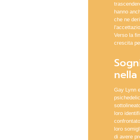
trascendere
hanno anch
che ne deri
l'accettazi
Verso la fi
crescita pe
Sogn
nella
Gay Lynn e 
psichedelic
sottolineat
loro identi
confrontato
loro somigl
di avere pr