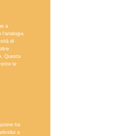
ne a
 l'analogia
sità di
oltre
e. Questa
orire le
azione ha
dividui a