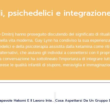
li, psichedelici e integrazion
Dmitrij hanno proseguito discutendo del significato di rituali
nella vita moderna. Gay Lynn ha condiviso la sua esperienza
edelici e della psicoterapia assistita dalla ketamina come riti
lternativi, che aiutano gli individui a connettersi con il propr
La conversazione ha sottolineato l'importanza di integrare tutti
rese le qualità infantili di stupore, meraviglia e immaginazio
Combinare La Terapia Somatica Consapevole Hakomi E Il Lavoro Interiore Assistito Da Psichedelici