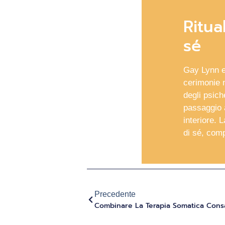
Ritua
sé
Gay Lynn e 
cerimonie 
degli psich
passaggio a
interiore. 
di sé, comp
Precedente