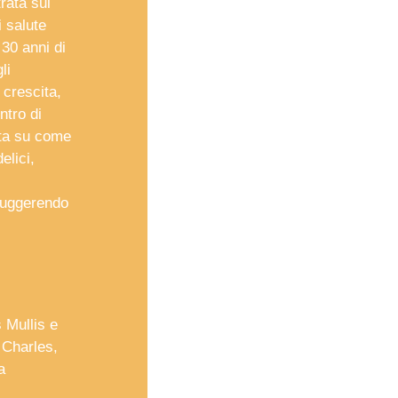
rata sul
i salute
 30 anni di
li
 crescita,
ntro di
ata su come
elici,
 suggerendo
 Mullis e
 Charles,
a