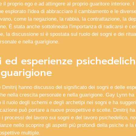
 il proprio ego e ad attingere al proprio guaritore interiore. I 
e esplorato l'idea di abbracciare il cambiamento e le divers
vano, come la negazione, la rabbia, la contrattazione, la de
one. È stata anche sottolineata l'importanza di radicarsi e cen
ne, la discussione si è spostata sul ruolo dei sogni e dei ritual
rsonale e nella guarigione.
i ed esperienze psichedelic
 guarigione
Dmitrij hanno discusso del significato dei sogni e delle esp
he nella crescita personale e nella guarigione. Gay Lynn ha
o il ruolo degli schemi e degli archetipi nei sogni e ha sugger
ficazione può portare a nuove prospettive e scelte. Dmitrij ha
 i processi del lavoro sui sogni e del lavoro psichedelico, n
ianze nello scoprire gli aspetti più profondi della psiche e la
ospettive multiple.