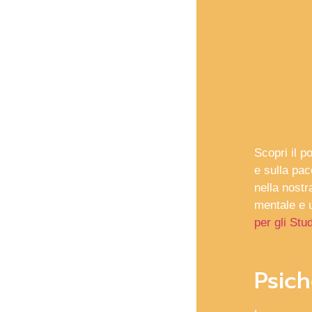
Scopri il p
e sulla pac
nella nost
mentale e 
per gli Stu
Psich