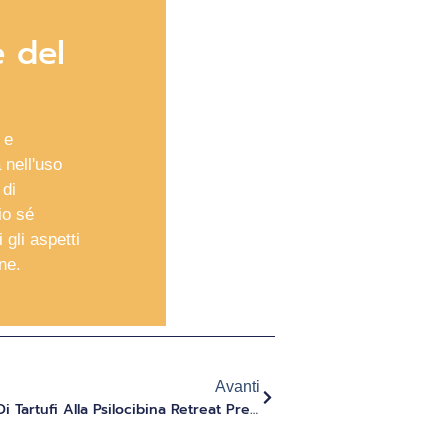
e del
 e
 nell'uso
 di
io sé
 gli aspetti
ne.
Avanti
Cosa Aspettarsi Da Un Gruppo Di Tartufi Alla Psilocibina Retreat Presso Evolute Institute Nel 2025