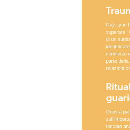
Traum
Gay Lynn h
superare i 
di un autob
identificare
condiviso 
parte della
relazioni c
Ritua
guar
Questa part
sull'import
toccato anc