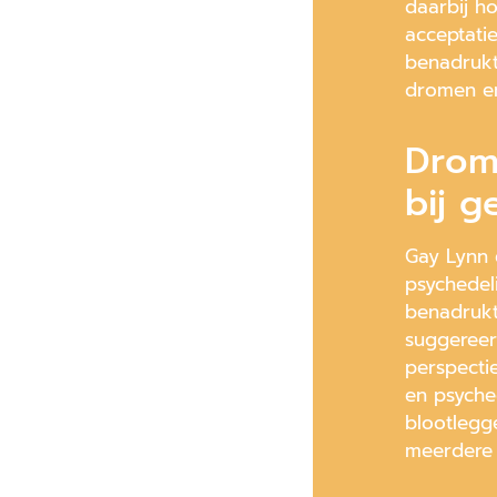
daarbij h
acceptati
benadrukt
dromen en
Drom
bij g
Gay Lynn 
psychedel
benadrukt
suggereer
perspecti
en psyche
blootlegg
meerdere 