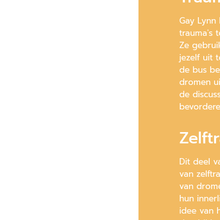
Gay Lynn
trauma's 
Ze gebrui
jezelf ui
de bus be
dromen ui
de discus
bevordere
Zelft
Dit deel v
van zelft
van drome
hun inner
idee van 