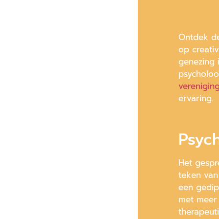
Ontdek de
op creativ
genezing 
psycholoo
verenigin
ervaring.
Psych
Het gespr
teken van
een gedip
met meer 
therapeut