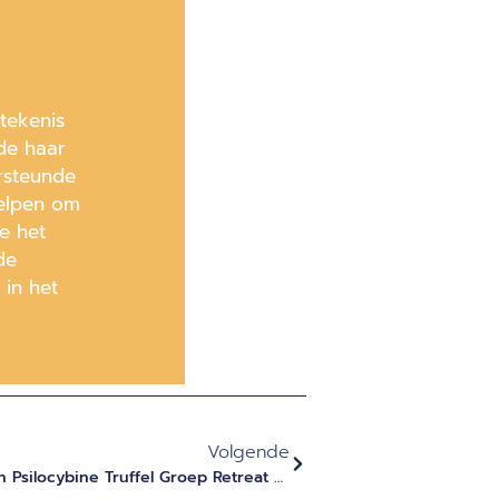
tekenis
de haar
rsteunde
helpen om
e het
de
 in het
Volgende
Wat Kun Je Verwachten Van Een Psilocybine Truffel Groep Retreat Bij Evolute Institute In 2025