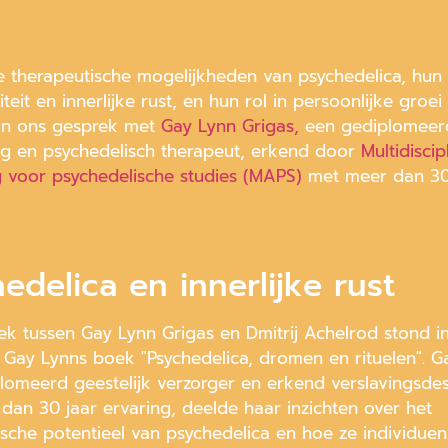
 therapeutische mogelijkheden van psychedelica, hun 
iteit en innerlijke rust, en hun rol in persoonlijke groei
in ons gesprek met
Gay Lynn Grigas,
een gediplomeer
g en psychedelisch therapeut, erkend door
Multidiscip
g voor psychedelische studies (MAPS)
met meer dan 30
edelica en innerlijke rust
ek tussen Gay Lynn Grigas en Dmitrij Achelrod stond i
 Gay Lynns boek "Psychedelica, dromen en rituelen". G
lomeerd geestelijk verzorger en erkend verslavingsde
dan 30 jaar ervaring, deelde haar inzichten over het
ische potentieel van psychedelica en hoe ze individue