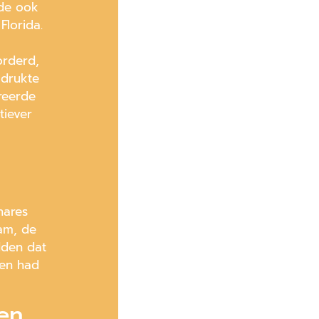
lde ook
Florida.
orderd,
adrukte
reerde
tiever
nares
am, de
dden dat
den had
len