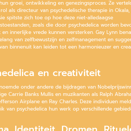
 hun groei, ontwikkeling en genezingsproces. Ze verte
rol als directeur van psychedelische therapie in Okala, 
ie spitste zich toe op hoe deze niet-alledaagse
nstoestanden, zoals die door psychedelica worden bev
it en innerlijke vrede kunnen versterken. Gay Lynn ben
elang van zelfbewustzijn en zelfmanagement en sugge
 van binnenuit kan leiden tot een harmonieuzer en crea
edelica en creativiteit
noemde onder andere de bijdragen van Nobelprijswin
ige Carrie Banks Mullis en muzikanten als Ralph Abrah
Jefferson Airplane en Ray Charles. Deze individuen mel
ik van psychedelica hun werk op verschillende gebie
.
a, Identiteit, Dromen, Ritue