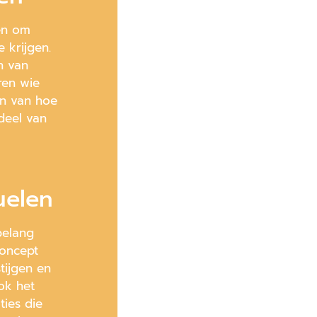
en om
 krijgen.
n van
ren wie
en van hoe
deel van
uelen
belang
concept
tijgen en
ok het
ies die