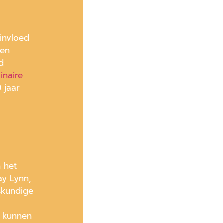
invloed
 en
d
linaire
 jaar
n het
ay Lynn,
skundige
n kunnen