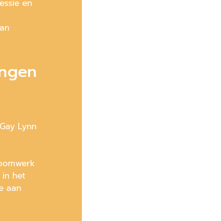
essie en
van
ingen
 Gay Lynn
droomwerk
in het
e aan