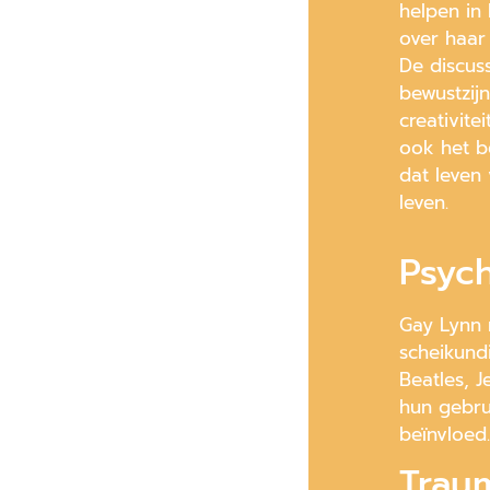
helpen in
over haar 
De discuss
bewustzij
creativite
ook het b
dat leven
leven.
Psych
Gay Lynn 
scheikund
Beatles, 
hun gebru
beïnvloed
Traum