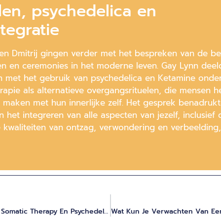
len, psychedelica en
ntegratie
en Dmitrij gingen verder met het bespreken van de be
len en ceremonies in het moderne leven. Gay Lynn deel
n met het gebruik van psychedelica en Ketamine onde
rapie als alternatieve overgangsrituelen, die mensen 
e maken met hun innerlijke zelf. Het gesprek benadrukt
 het integreren van alle aspecten van jezelf, inclusief 
e kwaliteiten van ontzag, verwondering en verbeelding,
Het Combineren Van Hakomi Mindful Somatic Therapy En Psychedelisch Ondersteund Innerlijk Werk