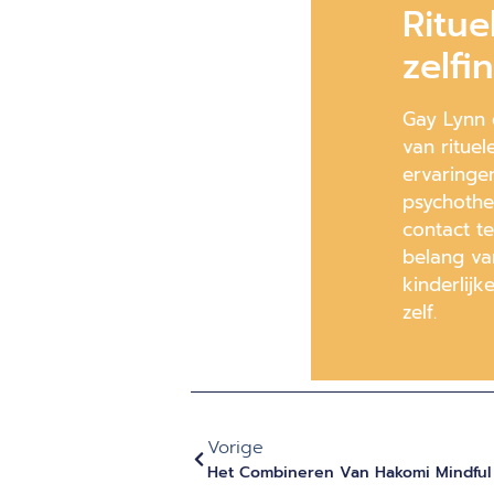
Ritue
zelfi
Gay Lynn 
van ritue
ervaringe
psychothe
contact t
belang van
kinderlijk
zelf.
Vorige