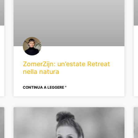
ZomerZijn: un’estate Retreat
nella natura
CONTINUA A LEGGERE "