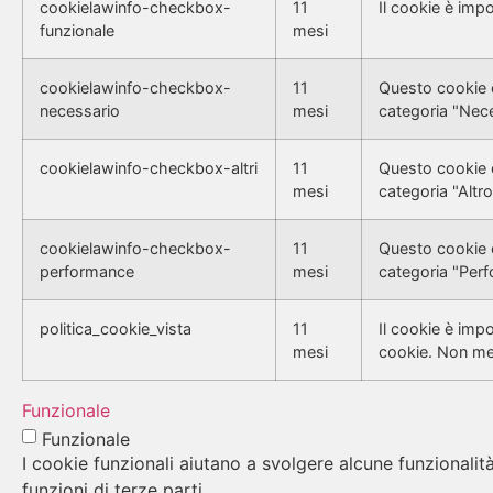
cookielawinfo-checkbox-
11
Il cookie è imp
funzionale
mesi
cookielawinfo-checkbox-
11
Questo cookie è
necessario
mesi
categoria "Nece
cookielawinfo-checkbox-altri
11
Questo cookie è
mesi
categoria "Altro
cookielawinfo-checkbox-
11
Questo cookie è
performance
mesi
categoria "Per
politica_cookie_vista
11
Il cookie è imp
mesi
cookie. Non me
Funzionale
Funzionale
I cookie funzionali aiutano a svolgere alcune funzionalit
funzioni di terze parti.