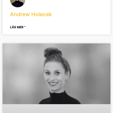
Andrew Holecek
LÄS MER "