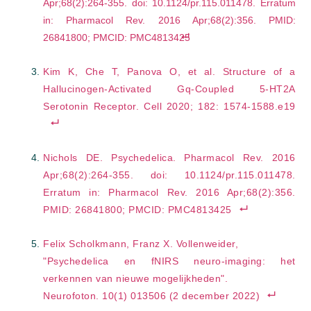
Apr;68(2):264-355. doi: 10.1124/pr.115.011478. Erratum
in: Pharmacol Rev. 2016 Apr;68(2):356. PMID:
26841800; PMCID: PMC4813425
Kim K, Che T, Panova O, et al. Structure of a
Hallucinogen-Activated Gq-Coupled 5-HT2A
Serotonin Receptor. Cell 2020; 182: 1574-1588.e19
Nichols DE. Psychedelica. Pharmacol Rev. 2016
Apr;68(2):264-355. doi: 10.1124/pr.115.011478.
Erratum in: Pharmacol Rev. 2016 Apr;68(2):356.
PMID: 26841800; PMCID: PMC4813425
Felix Scholkmann, Franz X. Vollenweider,
"Psychedelica en fNIRS neuro-imaging: het
verkennen van nieuwe mogelijkheden".
Neurofoton. 10(1) 013506 (2 december 2022)