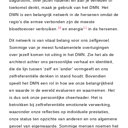
dagdroomt, over jezelf nadenkt en aan je verleden of
toekomst denkt, maak je gebruik van het DMN. Het
DMN is een belangrijk netwerk in de hersenen omdat de
regio's die ermee verbonden zijn de meeste
10
11
bloedtoevoer verbruiken.
en energie
in de hersenen.
Dit netwerk is van vitaal belang voor ons zelfgevoel.
Sommige van je meest fundamentele overtuigingen
over jezelf komen tot uiting in het DMN. Zie het als de
architect achter ons persoonlijke verhaal en identiteit,
die de lijn tussen 'zelf' en 'ander' vormgeeft en ons
zelfreferentiële denken in stand houdt. Bovendien
speelt het DMN een rol in hoe we onze belangrijkheid
en waarde in de wereld evalueren en waarnemen. Het
is dus ook onze persoonlijke cheerleader. Het is
betrokken bij zelfreferentiële emotionele verwerking,
waaronder onze reflecties op individuele prestaties,
onze status ten opzichte van anderen en ons algemene
gevoel van eigenwaarde. Sommige mensen noemen het