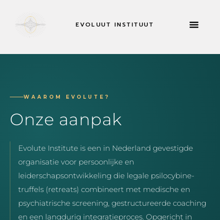
EVOLUUT INSTITUUT
RETRAITES & MEER
NU SOL
WAAROM EVOLUTE?
Onze aanpak
Evolute Institute is een in Nederland gevestigde
organisatie voor persoonlijke en
leiderschapsontwikkeling die legale psilocybine-
truffels (retreats) combineert met medische en
psychiatrische screening, gestructureerde coaching
en een langdurig integratieproces. Opgericht in