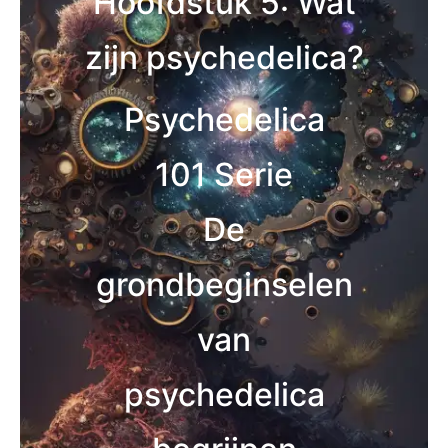
Hoofdstuk 5: Wat
zijn psychedelica?
Psychedelica
101 Serie
De
grondbeginselen
van
psychedelica