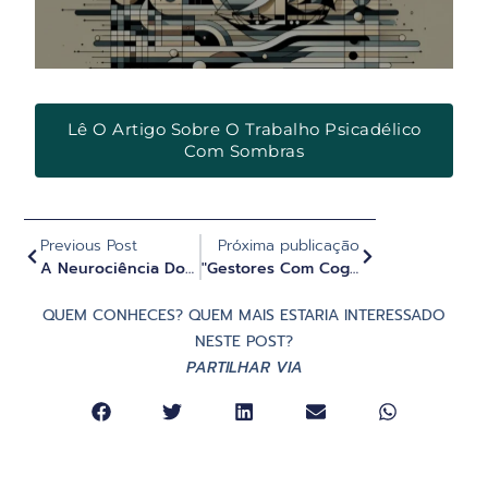
Lê O Artigo Sobre O Trabalho Psicadélico
Com Sombras
Previous Post
Próxima publicação
A Neurociência Do Trabalho De Respiração E Transformação Pessoal - Dra. Martha Havenith & Dr. Abdel Nemri
"Gestores Com Cogumelos Mágicos": Jornal Suíço NZZ Sobre O Trabalho Do Evolute Institute E A Ascensão Da Liderança Psicadélica
QUEM CONHECES? QUEM MAIS ESTARIA INTERESSADO
NESTE POST?
PARTILHAR VIA