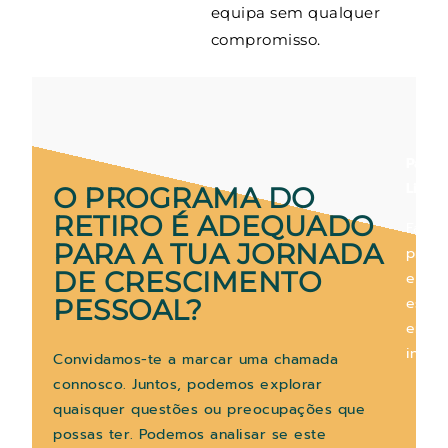
equipa sem qualquer
compromisso.
Patri
Liebl
,
O PROGRAMA DO
RETIRO É ADEQUADO
Facili
PARA A TUA JORNADA
princi
DE CRESCIMENTO
e
espec
PESSOAL?
em
integ
Convidamos-te a marcar uma chamada
connosco. Juntos, podemos explorar
quaisquer questões ou preocupações que
possas ter. Podemos analisar se este