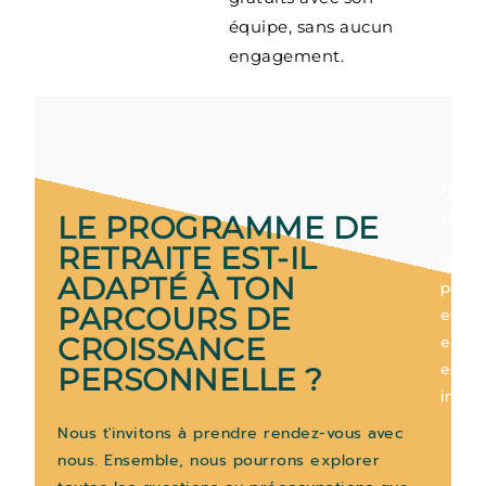
équipe, sans aucun
engagement.
Patri
Liebl
,
LE PROGRAMME DE
RETRAITE EST-IL
Facili
ADAPTÉ À TON
princi
PARCOURS DE
et
exper
CROISSANCE
en
PERSONNELLE ?
intég
Nous t'invitons à prendre rendez-vous avec
nous. Ensemble, nous pourrons explorer