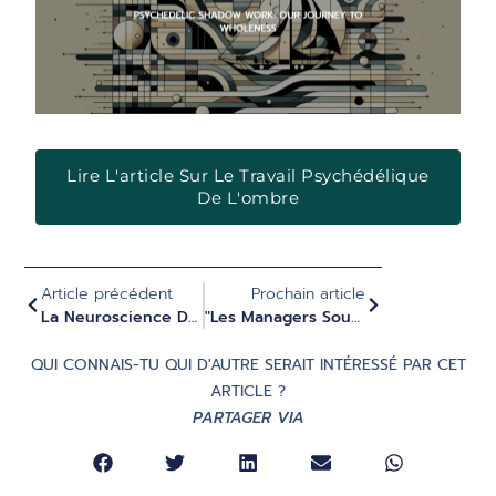
Lire L'article Sur Le Travail Psychédélique
De L'ombre
Article précédent
Prochain article
La Neuroscience Du Travail Respiratoire Et De La Transformation Personnelle - Dr. Martha Havenith & Dr. Abdel Nemri
"Les Managers Sous Champignons Magiques" : Le Journal Suisse NZZ Parle Du Travail De Evolute Institute Et De La Montée Du Leadership Psychédélique.
QUI CONNAIS-TU QUI D'AUTRE SERAIT INTÉRESSÉ PAR CET
ARTICLE ?
PARTAGER VIA