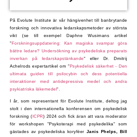
På Evolute Institute är vår hängivenhet till banbrytande
forskning och innovativa ledarskapsmetoder av största
vikt (se till exempel Daphne Wusimans artikel
"
Forskningsuppdatering: Kan magiska svampar göra
bättre ledare? Undersökning av psykedeliska preparats
inverkan på ledarskapstänkande
" eller Dr. Dmitrij
Achelrods expertartikel om "
Psykedelisk säkerhet - Den
ultimata guiden till psilocybin och dess potentiella
interaktioner med antidepressiva medel och andra
psykiatriska läkemedel
“.
I år, som representant för Evolute Institute, deltog jag
stolt i den internationella konferensen om psykedelisk
forskning (
ICPR
) 2024 och fick äran att vara moderator
för workshopen "Psykoterapi med psykedelika" som
gästades av psykedeliska koryféer
Janis Phelps, Bill