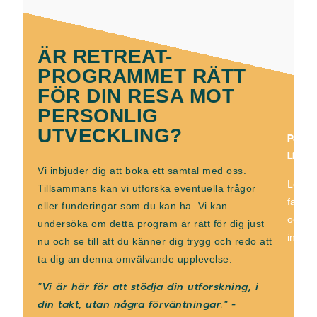
ÄR RETREAT-
PROGRAMMET RÄTT
FÖR DIN RESA MOT
PERSONLIG
UTVECKLING?
Patri
Liebl
,
Vi inbjuder dig att boka ett samtal med oss.
Leda
Tillsammans kan vi utforska eventuella frågor
facilit
eller funderingar som du kan ha. Vi kan
och
undersöka om detta program är rätt för dig just
integr
nu och se till att du känner dig trygg och redo att
ta dig an denna omvälvande upplevelse.
"Vi är här för att stödja din utforskning, i
din takt, utan några förväntningar." -