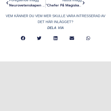
Föregående inlägg
Nästa inlägg
Neurovetenskapen Bakom Andningsarbete Och Personlig Transformation - Dr. Martha Havenith & Dr. Abdel Nemri
"Chefer På Magiska Svampar": Schweiziska Tidningen NZZ Om Evolute Institute: S Arbete Och Uppkomsten Av Psykedeliskt Ledarskap
VEM KÄNNER DU VEM MER SKULLE VARA INTRESSERAD AV
DET HÄR INLÄGGET?
DELA VIA