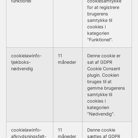
funktionel
cookiesamtykke
for at registrere
brugerens
samtykke til
cookies i
kategorien
"Funktionel".
cookielawinfo-
11
Denne cookie er
tjekboks-
måneder
sat af GDPR
nødvendig
Cookie Consent
plugin. Cookien
bruges til at
gemme brugerens
samtykke til
cookies i
kategorien
"Nødvendig".
cookielawinfo-
11
Denne cookie
afkrydsningsfelt-
måneder
sættes af GDPR