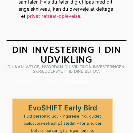
samtaler. Hvis du føler dig utilpas med dit
engelskniveau, kan du overveje at deltage
i et
privat retreat-oplevelse.
DIN INVESTERING I DIN
UDVIKLING
DU KAN VÆLGE, HVORDAN DU VIL TILGÅ INVESTERINGEN,
SKRÆDDERSYET TIL DINE BEHOV.
Early Bird-pris for enkeltpersoner
EvoSHIFT Early Bird
Fuld personlig udviklingsrejse inkl. guidet
psilocybin-retreat på stedet – for alle, der
betaler personligt af egen lomme.