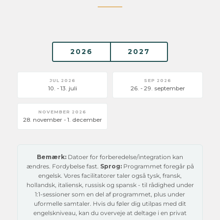
2026
2027
JUL 2026
SEP 2026
10. - 13. juli
26. - 29. september
NOVEMBER 2026
28. november - 1. december
Bemærk:
Datoer for forberedelse/integration kan
ændres. Fordybelse fast.
Sprog:
Programmet foregår på
engelsk. Vores facilitatorer taler også tysk, fransk,
hollandsk, italiensk, russisk og spansk - til rådighed under
1:1-sessioner som en del af programmet, plus under
uformelle samtaler. Hvis du føler dig utilpas med dit
engelskniveau, kan du overveje at deltage i en privat