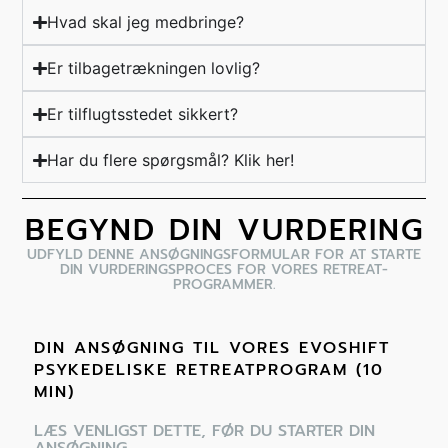
Hvad skal jeg medbringe?
Er tilbagetrækningen lovlig?
Er tilflugtsstedet sikkert?
Har du flere spørgsmål? Klik her!
BEGYND DIN VURDERING
UDFYLD DENNE ANSØGNINGSFORMULAR FOR AT STARTE
DIN VURDERINGSPROCES FOR VORES RETREAT-
PROGRAMMER.
DIN ANSØGNING TIL VORES EVOSHIFT
PSYKEDELISKE RETREATPROGRAM (10
MIN)
LÆS VENLIGST DETTE, FØR DU STARTER DIN
ANSØGNING