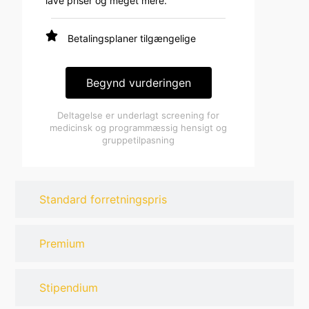
lave priser og meget mere.
Betalingsplaner tilgængelige
Begynd vurderingen
Deltagelse er underlagt screening for
medicinsk og programmæssig hensigt og
gruppetilpasning
Standard forretningspris
Premium
Stipendium