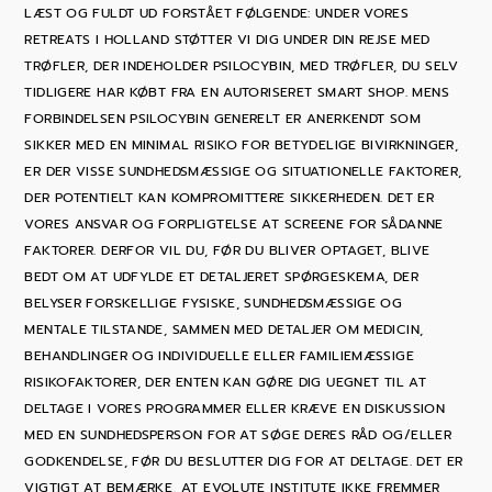
LÆST OG FULDT UD FORSTÅET FØLGENDE: UNDER VORES
RETREATS I HOLLAND STØTTER VI DIG UNDER DIN REJSE MED
TRØFLER, DER INDEHOLDER PSILOCYBIN, MED TRØFLER, DU SELV
TIDLIGERE HAR KØBT FRA EN AUTORISERET SMART SHOP. MENS
FORBINDELSEN PSILOCYBIN GENERELT ER ANERKENDT SOM
SIKKER MED EN MINIMAL RISIKO FOR BETYDELIGE BIVIRKNINGER,
ER DER VISSE SUNDHEDSMÆSSIGE OG SITUATIONELLE FAKTORER,
DER POTENTIELT KAN KOMPROMITTERE SIKKERHEDEN. DET ER
VORES ANSVAR OG FORPLIGTELSE AT SCREENE FOR SÅDANNE
FAKTORER. DERFOR VIL DU, FØR DU BLIVER OPTAGET, BLIVE
BEDT OM AT UDFYLDE ET DETALJERET SPØRGESKEMA, DER
BELYSER FORSKELLIGE FYSISKE, SUNDHEDSMÆSSIGE OG
MENTALE TILSTANDE, SAMMEN MED DETALJER OM MEDICIN,
BEHANDLINGER OG INDIVIDUELLE ELLER FAMILIEMÆSSIGE
RISIKOFAKTORER, DER ENTEN KAN GØRE DIG UEGNET TIL AT
DELTAGE I VORES PROGRAMMER ELLER KRÆVE EN DISKUSSION
MED EN SUNDHEDSPERSON FOR AT SØGE DERES RÅD OG/ELLER
GODKENDELSE, FØR DU BESLUTTER DIG FOR AT DELTAGE. DET ER
VIGTIGT AT BEMÆRKE, AT EVOLUTE INSTITUTE IKKE FREMMER