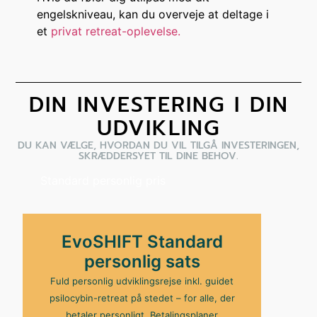
engelskniveau, kan du overveje at deltage i
et
privat retreat-oplevelse.
DIN INVESTERING I DIN
UDVIKLING
DU KAN VÆLGE, HVORDAN DU VIL TILGÅ INVESTERINGEN,
SKRÆDDERSYET TIL DINE BEHOV.
Standard personlig pris
EvoSHIFT Standard
personlig sats
Fuld personlig udviklingsrejse inkl. guidet
psilocybin-retreat på stedet – for alle, der
betaler personligt. Betalingsplaner