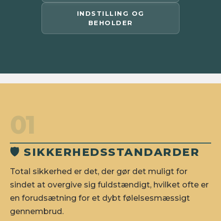
INDSTILLING OG
BEHOLDER
01
🛡️ SIKKERHEDSSTANDARDER
Total sikkerhed er det, der gør det muligt for
sindet at overgive sig fuldstændigt, hvilket ofte er
en forudsætning for et dybt følelsesmæssigt
gennembrud.