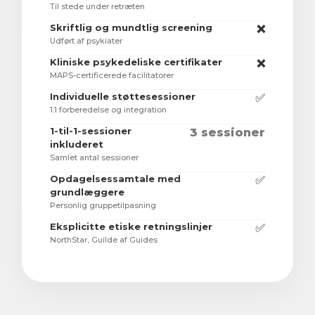
Til stede under retræten
Skriftlig og mundtlig screening
❌
Udført af psykiater
Kliniske psykedeliske certifikater
❌
MAPS-certificerede facilitatorer
Individuelle støttesessioner
✅
1:1 forberedelse og integration
1-til-1-sessioner
3 sessioner
inkluderet
Samlet antal sessioner
Opdagelsessamtale med
✅
grundlæggere
Personlig gruppetilpasning
Eksplicitte etiske retningslinjer
✅
NorthStar, Guilde af Guides