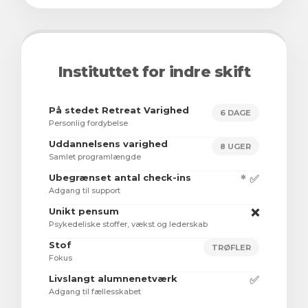
Instituttet for indre skift
På stedet Retreat Varighed
6 DAGE
Personlig fordybelse
Uddannelsens varighed
8 UGER
Samlet programlængde
Ubegrænset antal check-ins
* ✅
Adgang til support
Unikt pensum
❌
Psykedeliske stoffer, vækst og lederskab
Stof
TRØFLER
Fokus
Livslangt alumnenetværk
✅
Adgang til fællesskabet