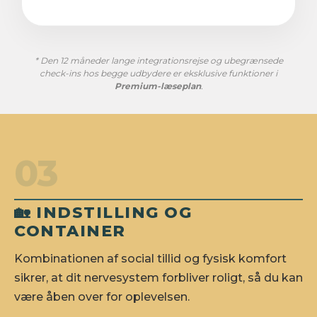
* Den 12 måneder lange integrationsrejse og ubegrænsede
check-ins hos begge udbydere er eksklusive funktioner i
Premium-læseplan
.
03
🏡 INDSTILLING OG
CONTAINER
Kombinationen af social tillid og fysisk komfort
sikrer, at dit nervesystem forbliver roligt, så du kan
være åben over for oplevelsen.