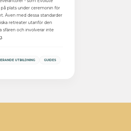
everantörer - som Evolute
re på plats under ceremonin för
rhet. Även med dessa standarder
liska retreater utanför den
a sfären och involverar inte
g.
IERANDE UTBILDNING
GUIDES