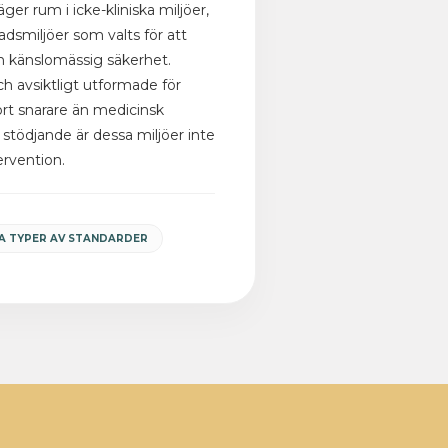
ger rum i icke-kliniska miljöer,
tadsmiljöer som valts för att
ch känslomässig säkerhet.
ch avsiktligt utformade för
rt snarare än medicinsk
 stödjande är dessa miljöer inte
ervention.
KA TYPER AV STANDARDER