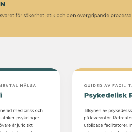
YN
varet för säkerhet, etik och den övergripande processe
MENTAL HÄLSA
GUIDED AV FACILI
i
Psykedelisk 
imerad medicinsk och
Tillsynen av psykedelis
iatriker, psykologer
på leverantör. Retreate
vare är juridiskt
utbildade facilitatorer