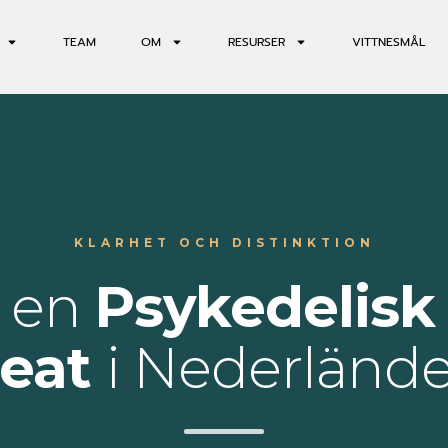
TEAM
OM
RESURSER
VITTNESMÅL
KLARHET OCH DISTINKTION
r en
Psykedelisk 
reat
i Nederländ