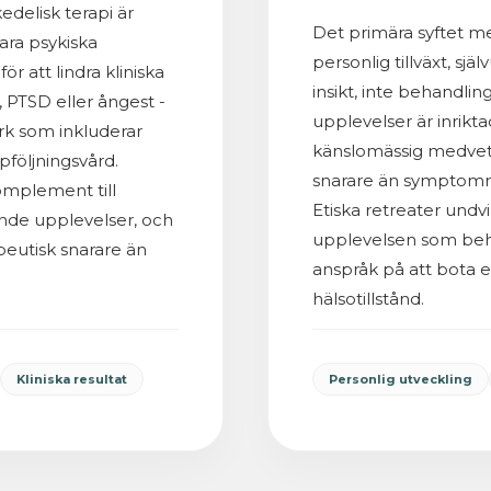
delisk terapi är
Det primära syftet me
ara psykiska
personlig tillväxt, sj
r att lindra kliniska
insikt, inte behandli
PTSD eller ångest -
upplevelser är inrik
rk som inkluderar
känslomässig medvet
följningsvård.
snarare än symptomre
mplement till
Etiska retreater undvi
ende upplevelser, och
upplevelsen som beh
apeutisk snarare än
anspråk på att bota el
hälsotillstånd.
Kliniska resultat
Personlig utveckling