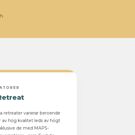
n.
TATORER
Retreat
ka retreater varierar beroende
r av hög kvalitet leds av högt
, inklusive de med MAPS-