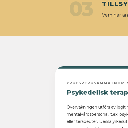
03
TILLS
Vem har ans
YRKESVERKSAMMA INOM 
Psykedelisk terap
Övervakningen utförs av legit
mentalvårdspersonal, t.ex. psyk
eller terapeuter. Dessa yrkesutö