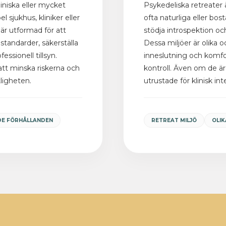
liniska eller mycket
Psykedeliska retreater ä
l sjukhus, kliniker eller
ofta naturliga eller bos
är utformad för att
stödja introspektion o
standarder, säkerställa
Dessa miljöer är olika o
ssionell tillsyn.
inneslutning och komfo
att minska riskerna och
kontroll. Även om de är
itligheten.
utrustade för klinisk int
E FÖRHÅLLANDEN
RETREAT MILJÖ
OLI