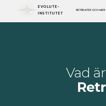
EVOLUTE-
RETREATER OCH MER
INSTITUTET
Vad ä
Ret