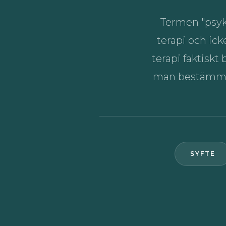
Termen "psyke
terapi och ick
terapi faktiskt
man bestämmer 
SYFTE