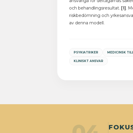
ansvariga för deltagarnas säke
och behandlingsresultat.
[1]
. M
riskbedömning och yrkesansvar
av denna modell.
PSYKIATRIKER
MEDICINSK TIL
KLINISKT ANSVAR
04
FOKU