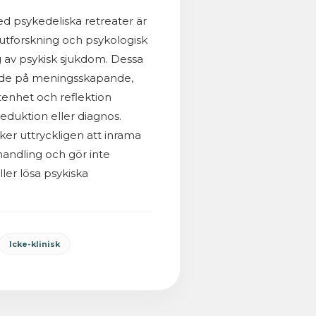
d psykedeliska retreater är
älvutforskning och psykologisk
ng av psykisk sjukdom. Dessa
tade på meningsskapande,
enhet och reflektion
duktion eller diagnos.
ker uttryckligen att inrama
andling och gör inte
ler lösa psykiska
Icke-klinisk