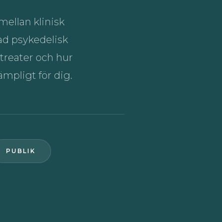
mellan klinisk
vad psykedelisk
etreater och hur
mpligt för dig.
PUBLIK