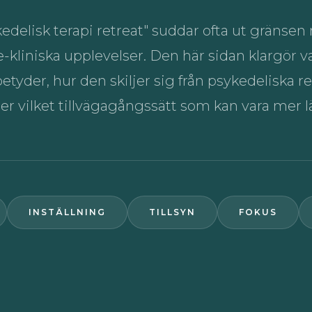
delisk terapi retreat" suddar ofta ut gränsen 
e-kliniska upplevelser. Den här sidan klargör 
 betyder, hur den skiljer sig från psykedeliska r
vilket tillvägagångssätt som kan vara mer lä
INSTÄLLNING
TILLSYN
FOKUS