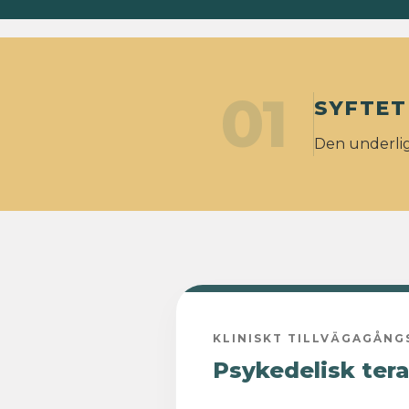
01
SYFTET
Den underlig
KLINISKT TILLVÄGAGÅNG
Psykedelisk tera