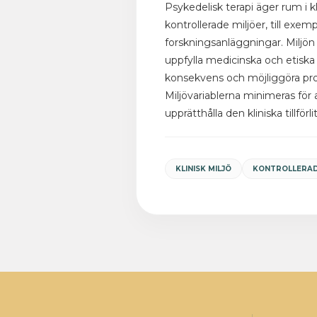
Psykedelisk terapi äger rum i k
kontrollerade miljöer, till exempe
forskningsanläggningar. Miljön 
uppfylla medicinska och etiska 
konsekvens och möjliggöra profe
Miljövariablerna minimeras för 
upprätthålla den kliniska tillförl
KLINISK MILJÖ
KONTROLLERAD