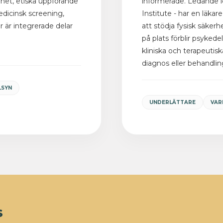
rhet, etiska uppförande
informerade. Ledande l
edicinsk screening,
Institute - har en läka
 är integrerade delar
att stödja fysisk säke
på plats förblir psykede
kliniska och terapeutisk
diagnos eller behandlin
LSYN
UNDERLÄTTARE
VAR
S