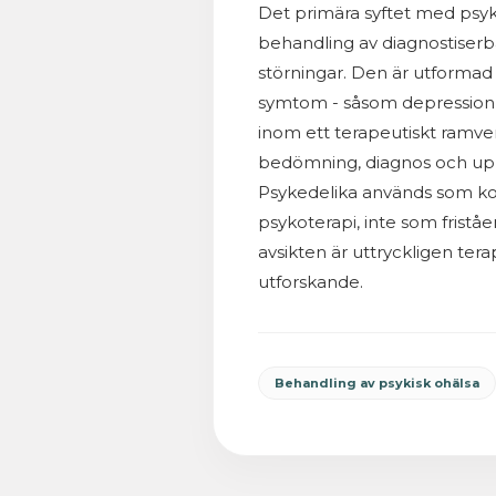
Det primära syftet med psyke
behandling av diagnostiserb
störningar. Den är utformad fö
symtom - såsom depression, 
inom ett terapeutiskt ramve
bedömning, diagnos och upp
Psykedelika används som ko
psykoterapi, inte som fristå
avsikten är uttryckligen ter
utforskande.
Behandling av psykisk ohälsa