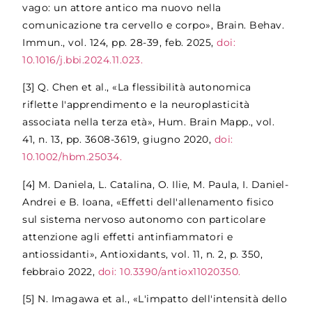
vago: un attore antico ma nuovo nella
comunicazione tra cervello e corpo», Brain. Behav.
Immun., vol. 124, pp. 28-39, feb. 2025,
doi:
10.1016/j.bbi.2024.11.023.
[3]
Q. Chen et al., «La flessibilità autonomica
riflette l'apprendimento e la neuroplasticità
associata nella terza età», Hum. Brain Mapp., vol.
41, n. 13, pp. 3608-3619, giugno 2020,
doi:
10.1002/hbm.25034.
[4]
M. Daniela, L. Catalina, O. Ilie, M. Paula, I. Daniel-
Andrei e B. Ioana, «Effetti dell'allenamento fisico
sul sistema nervoso autonomo con particolare
attenzione agli effetti antinfiammatori e
antiossidanti», Antioxidants, vol. 11, n. 2, p. 350,
febbraio 2022,
doi: 10.3390/antiox11020350.
[5]
N. Imagawa et al., «L'impatto dell'intensità dello