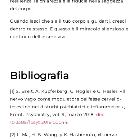
resilienza, la chiarezza e la fiducia nella saggezza
del corpo.
Quando lasci che sia il tuo corpo a guidarti, cresci
dentro te stesso. E questo è il miracolo silenzioso e
continuo dell'essere vivi.
Bibliografia
[1]
S. Breit, A. Kupferberg, G. Rogler e G. Hasler, «Il
nervo vago come modulatore dell'asse cervello-
intestino nei disturbi psichiatrici e infiammatori»,
Front. Psychiatry, vol. 9, marzo 2018,
doi:
10.3389/fpsyt.2018.00044.
[2]
L. Ma, H.-B. Wang, y K. Hashimoto, «Il nervo