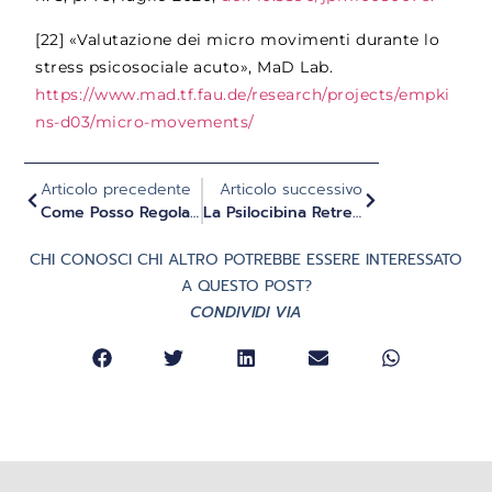
[22]
«Valutazione dei micro movimenti durante lo
stress psicosociale acuto», MaD Lab.
https://www.mad.tf.fau.de/research/projects/empki
ns-d03/micro-movements/
Articolo precedente
Articolo successivo
Come Posso Regolare Il Mio Sistema Nervoso Con Il Respiro?
La Psilocibina Retreat È Adatta A Me? Controindicazioni E Idoneità
CHI CONOSCI CHI ALTRO POTREBBE ESSERE INTERESSATO
A QUESTO POST?
CONDIVIDI VIA