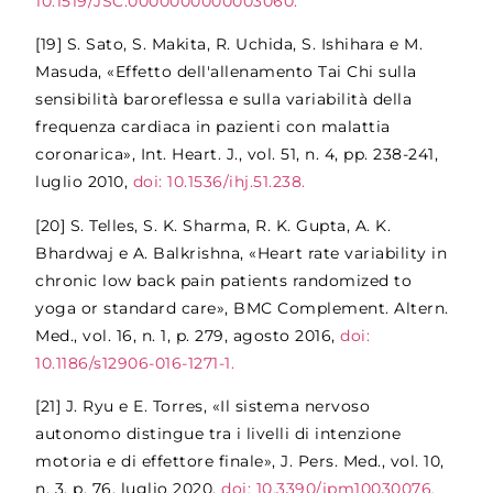
10.1519/JSC.0000000000003060.
[19]
S. Sato, S. Makita, R. Uchida, S. Ishihara e M.
Masuda, «Effetto dell'allenamento Tai Chi sulla
sensibilità baroreflessa e sulla variabilità della
frequenza cardiaca in pazienti con malattia
coronarica», Int. Heart. J., vol. 51, n. 4, pp. 238-241,
luglio 2010,
doi: 10.1536/ihj.51.238.
[20]
S. Telles, S. K. Sharma, R. K. Gupta, A. K.
Bhardwaj e A. Balkrishna, «Heart rate variability in
chronic low back pain patients randomized to
yoga or standard care», BMC Complement. Altern.
Med., vol. 16, n. 1, p. 279, agosto 2016,
doi:
10.1186/s12906-016-1271-1.
[21]
J. Ryu e E. Torres, «Il sistema nervoso
autonomo distingue tra i livelli di intenzione
motoria e di effettore finale», J. Pers. Med., vol. 10,
n. 3, p. 76, luglio 2020,
doi: 10.3390/jpm10030076.