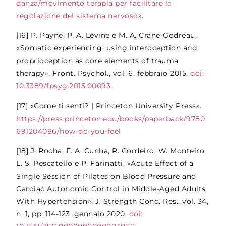
danza/movimento terapia per facilitare la
regolazione del sistema nervoso
».
[16]
P. Payne, P. A. Levine e M. A. Crane-Godreau,
«Somatic experiencing: using interoception and
proprioception as core elements of trauma
therapy», Front. Psychol., vol. 6, febbraio 2015,
doi:
10.3389/fpsyg.2015.00093.
[17]
«Come ti senti? | Princeton University Press».
https://press.princeton.edu/books/paperback/9780
691204086/how-do-you-feel
[18]
J. Rocha, F. A. Cunha, R. Cordeiro, W. Monteiro,
L. S. Pescatello e P. Farinatti, «Acute Effect of a
Single Session of Pilates on Blood Pressure and
Cardiac Autonomic Control in Middle-Aged Adults
With Hypertension», J. Strength Cond. Res., vol. 34,
n. 1, pp. 114-123, gennaio 2020,
doi: