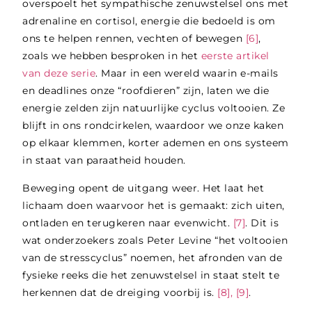
overspoelt het sympathische zenuwstelsel ons met
adrenaline en cortisol, energie die bedoeld is om
ons te helpen rennen, vechten of bewegen
[6]
,
zoals we hebben besproken in het
eerste artikel
van deze serie
. Maar in een wereld waarin e-mails
en deadlines onze “roofdieren” zijn, laten we die
energie zelden zijn natuurlijke cyclus voltooien. Ze
blijft in ons rondcirkelen, waardoor we onze kaken
op elkaar klemmen, korter ademen en ons systeem
in staat van paraatheid houden.
Beweging opent de uitgang weer. Het laat het
lichaam doen waarvoor het is gemaakt: zich uiten,
ontladen en terugkeren naar evenwicht.
[7]
. Dit is
wat onderzoekers zoals Peter Levine “het voltooien
van de stresscyclus” noemen, het afronden van de
fysieke reeks die het zenuwstelsel in staat stelt te
herkennen dat de dreiging voorbij is.
[8], [9]
.