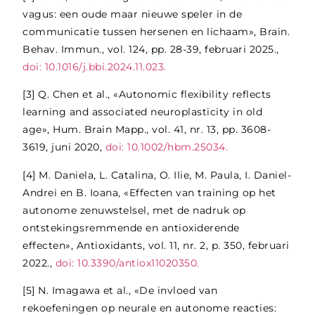
vagus: een oude maar nieuwe speler in de
communicatie tussen hersenen en lichaam», Brain.
Behav. Immun., vol. 124, pp. 28-39, februari 2025.,
doi: 10.1016/j.bbi.2024.11.023.
[3]
Q. Chen et al., «Autonomic flexibility reflects
learning and associated neuroplasticity in old
age», Hum. Brain Mapp., vol. 41, nr. 13, pp. 3608-
3619, juni 2020,
doi: 10.1002/hbm.25034.
[4]
M. Daniela, L. Catalina, O. Ilie, M. Paula, I. Daniel-
Andrei en B. Ioana, «Effecten van training op het
autonome zenuwstelsel, met de nadruk op
ontstekingsremmende en antioxiderende
effecten», Antioxidants, vol. 11, nr. 2, p. 350, februari
2022.,
doi: 10.3390/antiox11020350.
[5]
N. Imagawa et al., «De invloed van
rekoefeningen op neurale en autonome reacties: