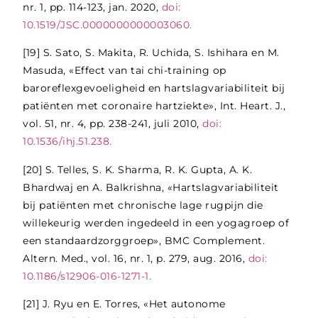
nr. 1, pp. 114-123, jan. 2020,
doi:
10.1519/JSC.0000000000003060.
[19]
S. Sato, S. Makita, R. Uchida, S. Ishihara en M.
Masuda, «Effect van tai chi-training op
baroreflexgevoeligheid en hartslagvariabiliteit bij
patiënten met coronaire hartziekte», Int. Heart. J.,
vol. 51, nr. 4, pp. 238-241, juli 2010,
doi:
10.1536/ihj.51.238.
[20]
S. Telles, S. K. Sharma, R. K. Gupta, A. K.
Bhardwaj en A. Balkrishna, «Hartslagvariabiliteit
bij patiënten met chronische lage rugpijn die
willekeurig werden ingedeeld in een yogagroep of
een standaardzorggroep», BMC Complement.
Altern. Med., vol. 16, nr. 1, p. 279, aug. 2016,
doi:
10.1186/s12906-016-1271-1.
[21]
J. Ryu en E. Torres, «Het autonome