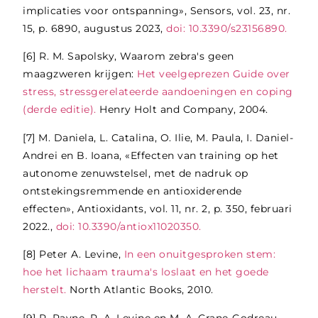
implicaties voor ontspanning», Sensors, vol. 23, nr.
15, p. 6890, augustus 2023,
doi: 10.3390/s23156890.
[6]
R. M. Sapolsky, Waarom zebra's geen
maagzweren krijgen:
Het veelgeprezen Guide over
stress, stressgerelateerde aandoeningen en coping
(derde editie).
Henry Holt and Company, 2004.
[7]
M. Daniela, L. Catalina, O. Ilie, M. Paula, I. Daniel-
Andrei en B. Ioana, «Effecten van training op het
autonome zenuwstelsel, met de nadruk op
ontstekingsremmende en antioxiderende
effecten», Antioxidants, vol. 11, nr. 2, p. 350, februari
2022.,
doi: 10.3390/antiox11020350.
[8]
Peter A. Levine,
In een onuitgesproken stem:
hoe het lichaam trauma's loslaat en het goede
herstelt.
North Atlantic Books, 2010.
[9]
P. Payne, P. A. Levine en M. A. Crane-Godreau,