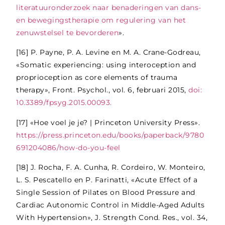
literatuuronderzoek naar benaderingen van dans-
en bewegingstherapie om regulering van het
zenuwstelsel te bevorderen
».
[16]
P. Payne, P. A. Levine en M. A. Crane-Godreau,
«Somatic experiencing: using interoception and
proprioception as core elements of trauma
therapy», Front. Psychol., vol. 6, februari 2015,
doi:
10.3389/fpsyg.2015.00093.
[17]
«Hoe voel je je? | Princeton University Press».
https://press.princeton.edu/books/paperback/9780
691204086/how-do-you-feel
[18]
J. Rocha, F. A. Cunha, R. Cordeiro, W. Monteiro,
L. S. Pescatello en P. Farinatti, «Acute Effect of a
Single Session of Pilates on Blood Pressure and
Cardiac Autonomic Control in Middle-Aged Adults
With Hypertension», J. Strength Cond. Res., vol. 34,