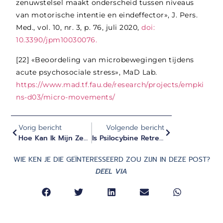
zenuwstelsel maakt onderscheid tussen niveaus
van motorische intentie en eindeffector», J. Pers.
Med., vol. 10, nr. 3, p. 76, juli 2020,
doi:
10.3390/jpm10030076.
[22]
«Beoordeling van microbewegingen tijdens
acute psychosociale stress», MaD Lab.
https://www.mad.tf.fau.de/research/projects/empki
ns-d03/micro-movements/
Vorig bericht
Volgende bericht
Hoe Kan Ik Mijn Zenuwstelsel Reguleren Met Mijn Ademhaling?
Is Psilocybine Retreat Geschikt Voor Mij? Contra-Indicaties En Geschiktheid
WIE KEN JE DIE GEÏNTERESSEERD ZOU ZIJN IN DEZE POST?
DEEL VIA