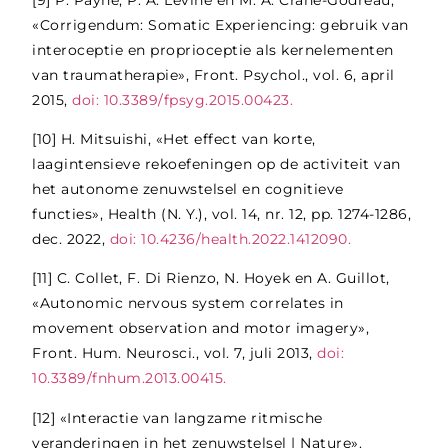
«Corrigendum: Somatic Experiencing: gebruik van
interoceptie en proprioceptie als kernelementen
van traumatherapie», Front. Psychol., vol. 6, april
2015,
doi: 10.3389/fpsyg.2015.00423.
[10]
H. Mitsuishi, «Het effect van korte,
laagintensieve rekoefeningen op de activiteit van
het autonome zenuwstelsel en cognitieve
functies», Health (N. Y.), vol. 14, nr. 12, pp. 1274-1286,
dec. 2022,
doi: 10.4236/health.2022.1412090.
[11]
C. Collet, F. Di Rienzo, N. Hoyek en A. Guillot,
«Autonomic nervous system correlates in
movement observation and motor imagery»,
Front. Hum. Neurosci., vol. 7, juli 2013,
doi:
10.3389/fnhum.2013.00415.
[12]
«Interactie van langzame ritmische
veranderingen in het zenuwstelsel | Nature».