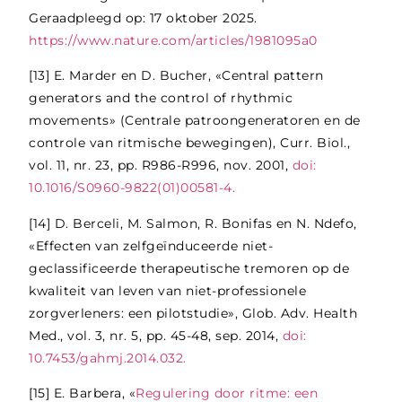
Geraadpleegd op: 17 oktober 2025.
https://www.nature.com/articles/1981095a0
[13]
E. Marder en D. Bucher, «Central pattern
generators and the control of rhythmic
movements» (Centrale patroongeneratoren en de
controle van ritmische bewegingen), Curr. Biol.,
vol. 11, nr. 23, pp. R986-R996, nov. 2001,
doi:
10.1016/S0960-9822(01)00581-4.
[14]
D. Berceli, M. Salmon, R. Bonifas en N. Ndefo,
«Effecten van zelfgeïnduceerde niet-
geclassificeerde therapeutische tremoren op de
kwaliteit van leven van niet-professionele
zorgverleners: een pilotstudie», Glob. Adv. Health
Med., vol. 3, nr. 5, pp. 45-48, sep. 2014,
doi:
10.7453/gahmj.2014.032.
[15]
E. Barbera, «
Regulering door ritme: een