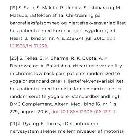
[19]
S. Sato, S. Makita, R. Uchida, S. Ishihara og M.
Masuda, «Effekten af Tai Chi-træning på
barorefleksfølsomhed og hjertefrekvensvariabilitet
hos patienter med koronar hjertesygdom», Int.
Heart. J., bind 51, nr. 4, s. 238-241, juli 2010,
doi:
10.1536/ihj.51.238.
[20]
S. Telles, S. K. Sharma, R. K. Gupta, A. K.
Bhardwaj og A. Balkrishna, «Heart rate variability
in chronic low back pain patients randomized to
yoga or standard care» (Hjertefrekvensvariabilitet
hos patienter med kroniske lændesmerter, der er
randomiseret til yoga eller standardbehandling),
BMC Complement. Altern. Med., bind 16, nr. 1, s.
279, august 2016.,
doi: 10.1186/s12906-016-1271-1.
[21]
J. Ryu og E. Torres, «Det autonome
nervesystem skelner mellem niveauer af motorisk