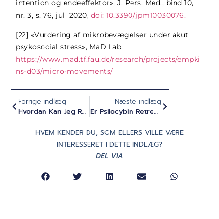
intention og endeeffektor», J. Pers. Med., bind 10,
nr. 3, s. 76, juli 2020,
doi: 10.3390/jpm10030076.
[22]
«Vurdering af mikrobevægelser under akut
psykosocial stress», MaD Lab.
https://www.mad.tf.fau.de/research/projects/empki
ns-d03/micro-movements/
Forrige indlæg
Næste indlæg
Hvordan Kan Jeg Regulere Mit Nervesystem Med Min Vejrtrækning?
Er Psilocybin Retreat Det Rigtige For Mig? Kontraindikationer Og Egnethed
HVEM KENDER DU, SOM ELLERS VILLE VÆRE
INTERESSERET I DETTE INDLÆG?
DEL VIA