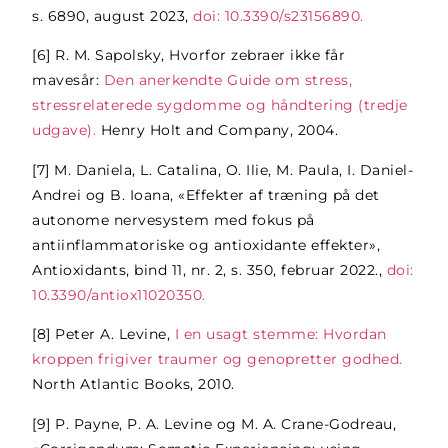
s. 6890, august 2023,
doi: 10.3390/s23156890.
[6]
R. M. Sapolsky, Hvorfor zebraer ikke får
mavesår:
Den anerkendte Guide om stress,
stressrelaterede sygdomme og håndtering (tredje
udgave).
Henry Holt and Company, 2004.
[7]
M. Daniela, L. Catalina, O. Ilie, M. Paula, I. Daniel-
Andrei og B. Ioana, «Effekter af træning på det
autonome nervesystem med fokus på
antiinflammatoriske og antioxidante effekter»,
Antioxidants, bind 11, nr. 2, s. 350, februar 2022.,
doi:
10.3390/antiox11020350.
[8]
Peter A. Levine,
I en usagt stemme: Hvordan
kroppen frigiver traumer og genopretter godhed.
North Atlantic Books, 2010.
[9]
P. Payne, P. A. Levine og M. A. Crane-Godreau,