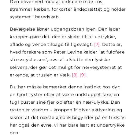
Den bliver ved med at cirkulere inde i os,
strammer kæben, forkorter åndedrættet og holder
systemet i beredskab.
Bevægelse åbner udgangsdøren igen. Den lader
kroppen gøre det, den er skabt til: at udtrykke,
aflade og vende tilbage til ligevægt.
[7]
. Dette er,
hvad forskere som Peter Levine kalder “at fuldføre
stresscyklussen”, dvs. at afslutte den fysiske
sekvens, der gør det muligt for nervesystemet at
erkende, at truslen er væk.
[8], [9]
.
Du har måske bemærket denne instinkt hos dyr:
en hjort ryster efter at være undsluppet fare, en
fugl puster sine fjer op efter en nær-ulykke. Den
rysten er visdom – kroppen frigiver aktivering og
sikrer, at det næste øjeblik begynder på en frisk. Vi
har også den evne, vi har bare lært at undertrykke
den.