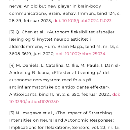
nerve: An old but new player in brain-body
communication», Brain. Behav. Immun., bind 124, s.
28-39, februar 2025,
doi: 10.1016/j.bbi.2024.11.023.
[3]
Q. Chen et al., «Autonom fleksibilitet afspejler
læring og tilknyttet neuroplasticitet i
alderdommen», Hum. Brain Mapp., bind 41, nr. 13, s.
3608-3619, juni 2020,
doi: 10.1002/hbm.25034.
[4]
M. Daniela, L. Catalina, O. Ilie, M. Paula, I. Daniel-
Andrei og B. Ioana, «Effekter af træning på det
autonome nervesystem med fokus på
antiinflammatoriske og antioxidante effekter»,
Antioxidants, bind 11, nr. 2, s. 350, februar 2022.,
doi:
10.3390/antiox11020350.
[5]
N. Imagawa et al., «The Impact of Stretching
Intensities on Neural and Autonomic Responses:
Implications for Relaxation», Sensors, vol. 23, nr. 15,