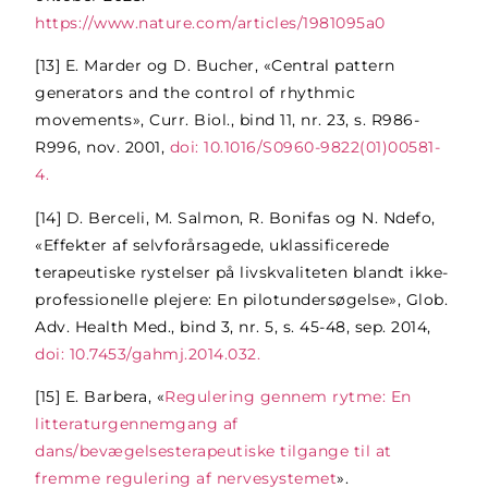
https://www.nature.com/articles/1981095a0
[13]
E. Marder og D. Bucher, «Central pattern
generators and the control of rhythmic
movements», Curr. Biol., bind 11, nr. 23, s. R986-
R996, nov. 2001,
doi: 10.1016/S0960-9822(01)00581-
4.
[14]
D. Berceli, M. Salmon, R. Bonifas og N. Ndefo,
«Effekter af selvforårsagede, uklassificerede
terapeutiske rystelser på livskvaliteten blandt ikke-
professionelle plejere: En pilotundersøgelse», Glob.
Adv. Health Med., bind 3, nr. 5, s. 45-48, sep. 2014,
doi: 10.7453/gahmj.2014.032.
[15]
E. Barbera, «
Regulering gennem rytme: En
litteraturgennemgang af
dans/bevægelsesterapeutiske tilgange til at
fremme regulering af nervesystemet
».