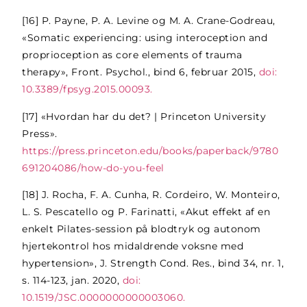
[16]
P. Payne, P. A. Levine og M. A. Crane-Godreau,
«Somatic experiencing: using interoception and
proprioception as core elements of trauma
therapy», Front. Psychol., bind 6, februar 2015,
doi:
10.3389/fpsyg.2015.00093.
[17]
«Hvordan har du det? | Princeton University
Press».
https://press.princeton.edu/books/paperback/9780
691204086/how-do-you-feel
[18]
J. Rocha, F. A. Cunha, R. Cordeiro, W. Monteiro,
L. S. Pescatello og P. Farinatti, «Akut effekt af en
enkelt Pilates-session på blodtryk og autonom
hjertekontrol hos midaldrende voksne med
hypertension», J. Strength Cond. Res., bind 34, nr. 1,
s. 114-123, jan. 2020,
doi:
10.1519/JSC.0000000000003060.