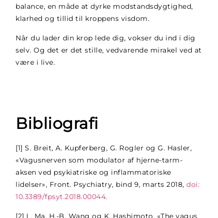
balance, en måde at dyrke modstandsdygtighed,
klarhed og tillid til kroppens visdom.
Når du lader din krop lede dig, vokser du ind i dig
selv. Og det er det stille, vedvarende mirakel ved at
være i live.
Bibliografi
[1]
S. Breit, A. Kupferberg, G. Rogler og G. Hasler,
«Vagusnerven som modulator af hjerne-tarm-
aksen ved psykiatriske og inflammatoriske
lidelser», Front. Psychiatry, bind 9, marts 2018,
doi:
10.3389/fpsyt.2018.00044.
[2]
L. Ma, H.-B. Wang og K. Hashimoto, «The vagus