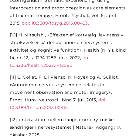
«Corrigendum: Somatic Experiencing: using
interoception and proprioception as core elements
of trauma therapy», Front. Psychol., vol. 6, april
2015,
doi: 10.3389/fpsyg.2015.00423.
[10]
H. Mitsuishi, «Effekten af kortvarig, lavintensiv
strækøvelser på det autonome nervesystems
aktivitet og kognitive funktion», Health (N. Y.), bind
14, nr. 12, s. 1274-1286, dec. 2022,
doi:
10.4236/health.2022.1412090.
[11]
C. Collet, F. Di Rienzo, N. Hoyek og A. Guillot,
«Autonomic nervous system correlates in
movement observation and motor imagery»,
Front. Hum. Neurosci., bind 7, juli 2013,
doi:
10.3389/fnhum.2013.00415.
[12]
«Interaktion mellem langsomme rytmiske
ændringer i nervesystemet | Nature». Adgang: 17.
oktober 2025.