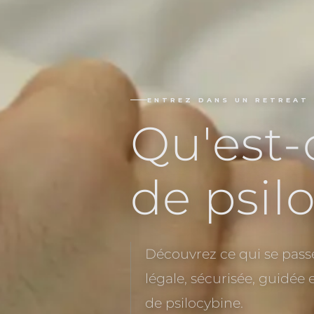
ENTREZ DANS UN RETREAT 
Qu'est-
de psil
Découvrez ce qui se pass
légale, sécurisée, guidée 
de psilocybine.