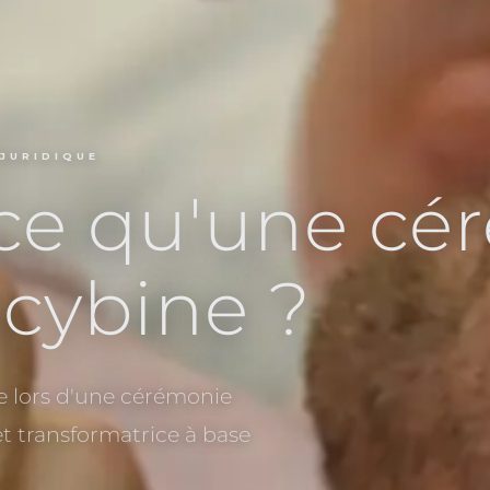
JURIDIQUE
ce qu'une cé
ocybine ?
e lors d'une cérémonie
et transformatrice à base