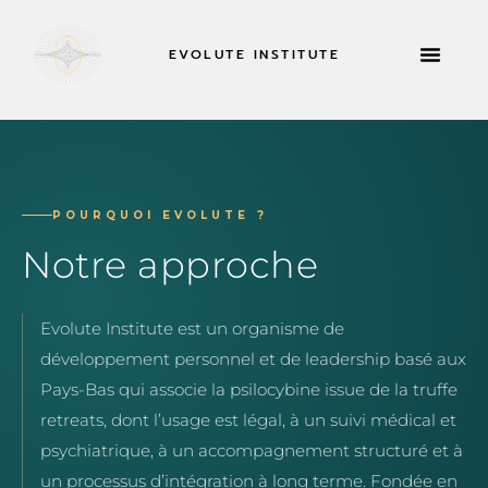
EVOLUTE INSTITUTE
RETRAITES 
À PROPOS DE
POURQUOI EVOLUTE ?
Notre approche
Evolute Institute est un organisme de
développement personnel et de leadership basé aux
Pays-Bas qui associe la psilocybine issue de la truffe
retreats, dont l’usage est légal, à un suivi médical et
psychiatrique, à un accompagnement structuré et à
un processus d’intégration à long terme. Fondée en