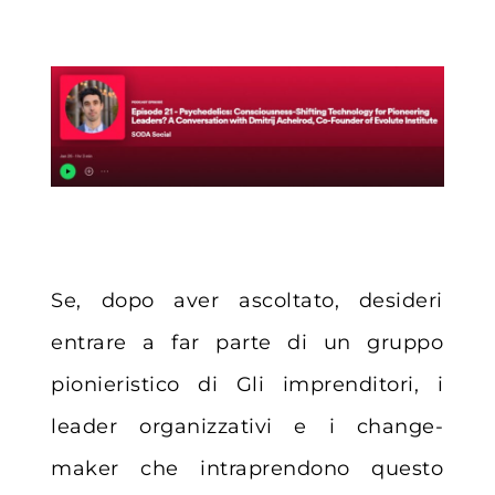
Se, dopo aver ascoltato, desideri
entrare a far parte di un gruppo
pionieristico di
Gli imprenditori, i
leader organizzativi e i change-
maker che intraprendono questo