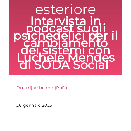
esteriore
Intervista in
podcast sugli
psichedelici per il
cambiamento
dei sistemi con
Luchele Mendes
di SODA Social
Dmitrij Achelrod (PhD)
26 gennaio 2023