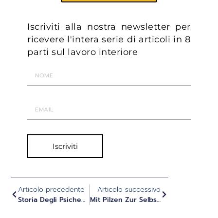
Iscriviti alla nostra newsletter per
ricevere l'intera serie di articoli in 8
parti sul lavoro interiore
Iscriviti
Articolo precedente
Articolo successivo
Storia Degli Psichedelici Come Antiche Tecnologie Della Coscienza (Parte 1)
Mit Pilzen Zur Selbstfindung? - Podcast Con Ralf Baumgarten Sulla Psichedelia Come Strumento Di Sviluppo E Di Ricerca