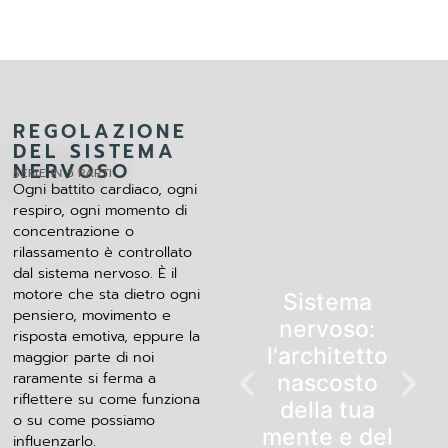
REGOLAZIONE
DEL SISTEMA
NERVOSO
SERIE IN 5 PARTI
Ogni battito cardiaco, ogni
respiro, ogni momento di
concentrazione o
rilassamento è controllato
dal sistema nervoso. È il
motore che sta dietro ogni
Sistema
pensiero, movimento e
nervoso:
risposta emotiva, eppure la
l'architetto
maggior parte di noi
raramente si ferma a
nascosto
riflettere su come funziona
della tua
o su come possiamo
mente e del
influenzarlo.