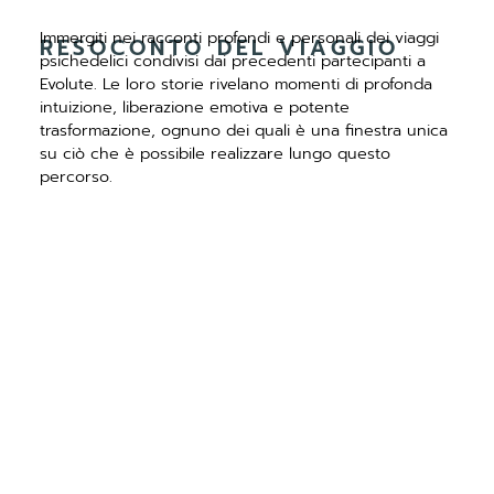
Immergiti nei racconti profondi e personali dei viaggi
RESOCONTO DEL VIAGGIO
psichedelici condivisi dai precedenti partecipanti a
Evolute. Le loro storie rivelano momenti di profonda
intuizione, liberazione emotiva e potente
trasformazione, ognuno dei quali è una finestra unica
su ciò che è possibile realizzare lungo questo
percorso.