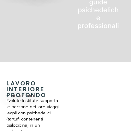
guide
psichedelich
e
professionali
LAVORO
INTERIORE
PROFONDO
SERIE DI 8 PARTI
Evolute Institute supporta
le persone nei loro viaggi
legali con psichedelici
Incontrare
(tartufi contenenti
l'elefante
psilocibina) in un