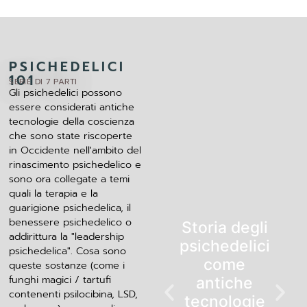
PSICHEDELICI
101
SERIE DI 7 PARTI
Gli psichedelici possono
essere considerati antiche
tecnologie della coscienza
che sono state riscoperte
in Occidente nell'ambito del
rinascimento psichedelico e
sono ora collegate a temi
quali la terapia e la
guarigione psichedelica, il
benessere psichedelico o
Storia degli
addirittura la "leadership
psichedelici
psichedelica". Cosa sono
come
queste sostanze (come i
funghi magici / tartufi
antiche
contenenti psilocibina, LSD,
tecnologie