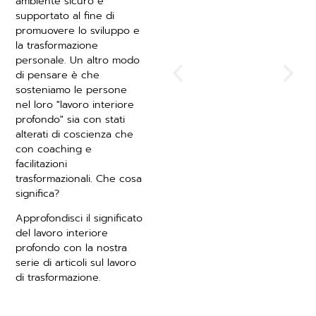
ambiente sicuro e
nella
supportato al fine di
stanza: il
promuovere lo sviluppo e
percorso
la trasformazione
personale. Un altro modo
dimenticato
di pensare è che
del lavoro
sosteniamo le persone
interiore per
nel loro "lavoro interiore
lo sviluppo
profondo" sia con stati
alterati di coscienza che
personale e
con coaching e
della
facilitazioni
leadership
trasformazionali. Che cosa
significa?
Approfondisci il significato
del lavoro interiore
profondo con la nostra
serie di articoli sul lavoro
di trasformazione.