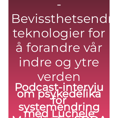
-
Bevissthetsendr
teknologier for
å forandre vår
indre og ytre
verden
Podcast-intervju
om psykedelika
for
systemendring
med Luchele