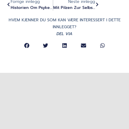
Forrige innlegg
Neste innlegg
Historien Om Psykedelika Som Eldgamle Bevissthetsteknologier (del 1)
Mit Pilzen Zur Selbstfindung - Podcast Mit Ralf Baumgarten Über Psychedelika Als Entwicklungsbeschleuniger
HVEM KJENNER DU SOM KAN VÆRE INTERESSERT I DETTE
INNLEGGET?
DEL VIA