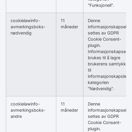
"Funksjonell".
cookielawinfo-
11
Denne
avmerkingsboks-
måneder
informasjonskapselen
nødvendig
settes av GDPR
Cookie Consent-
plugin.
Informasjonskapselen
brukes til å lagre
brukerens samtykke
til
informasjonskapsler i
kategorien
"Nødvendig".
cookielawinfo-
11
Denne
avmerkingsboks-
måneder
informasjonskapselen
andre
settes av GDPR
Cookie Consent-
plugin.