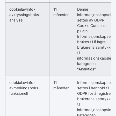
cookielawinfo-
11
Denne
avkryssingsboks-
måneder
informasjonskapselen
analyse
settes av GDPR
Cookie Consent-
plugin.
Informasjonskapselen
brukes til å lagre
brukerens samtykke
til
informasjonskapsler i
kategorien
"Analytics".
cookielawinfo-
11
Informasjonskapselen
avmerkingsboks-
måneder
settes i henhold til
funksjonell
GDPR for å registrere
brukerens samtykke
til
informasjonskapsler i
kategorien