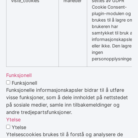
viste_cookies
måneder
settes av GDPR
Cookie Consent-
plugin-modulen og
brukes til å lagre om
brukeren har
samtykket til bruk av
informasjonskapsler
eller ikke. Den lagrer
ingen
personopplysninger.
Funksjonell
Funksjonell
Funksjonelle informasjonskapsler bidrar til å utføre
visse funksjoner, som å dele innholdet på nettstedet
på sosiale medier, samle inn tilbakemeldinger og
andre tredjepartsfunksjoner.
Ytelse
Ytelse
Ytelsescookies brukes til å forstå og analysere de