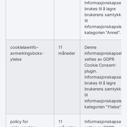
Informasjonskapselen
brukes til å lagre
brukerens samtykke
til
informasjonskapsler i
kategorien "Annet".
cookielawinfo-
11
Denne
avmerkingsboks-
måneder
informasjonskapselen
ytelse
settes av GDPR
Cookie Consent-
plugin.
Informasjonskapselen
brukes til å lagre
brukerens samtykke
til
informasjonskapsler i
kategorien "Ytelse".
policy for
11
Informasjonskapselen