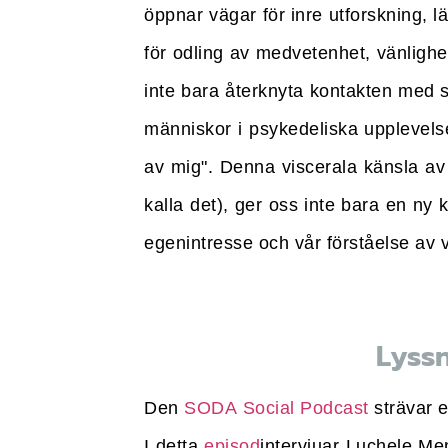
öppnar vägar för inre utforskning, 
för odling av medvetenhet, vänligh
inte bara återknyta kontakten med s
människor i psykedeliska upplevelser 
av mig". Denna viscerala känsla av
kalla det), ger oss inte bara en ny k
egenintresse och vår förståelse av 
Lyss
Den
SODA Social Podcast
strävar e
I detta
episod
intervjuar Luchele Me