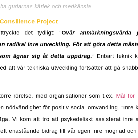
 ha gudarnas kärlek och medkänsla.
Consilience Project
tryckte det tydligt: "
O
vår anmärkningsvärda y
 radikal inre utveckling. För att göra detta måste
som ägnar sig åt detta uppdrag.
"
Enbart teknik 
ed att vår tekniska utveckling fortsätter att gå snab
större rörelse, med organisationer som t.ex.
Mål för 
n nödvändighet för positiv social omvandling. "Inre k
säga. Vi kom att tro att psykedeliskt assisterat inre 
a ett enastående bidrag till vår egen inre mognad och