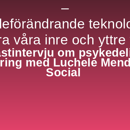
–
förändrande teknolog
a våra inre och yttre
stintervju om psykedeli
ring med Luchele Men
Social