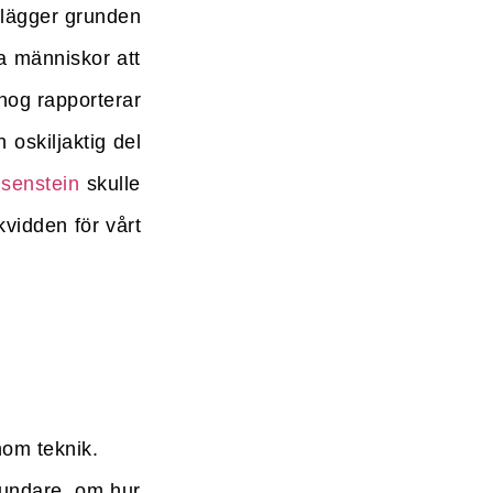
t lägger grunden
a människor att
 nog rapporterar
 oskiljaktig del
isenstein
skulle
kvidden för vårt
inom teknik.
rundare, om hur