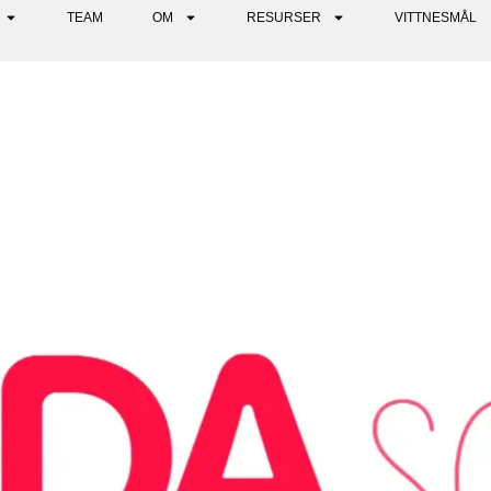
TEAM
OM
RESURSER
VITTNESMÅL
FÖR ATT FÖRÄNDRA VÅRA I
LDAR - SODA SOCIAL POD