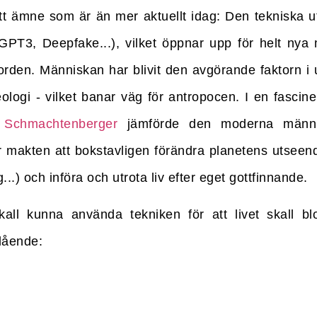
tt ämne som är än mer aktuellt idag: Den tekniska u
GPT3, Deepfake...), vilket öppnar upp för helt nya 
 jorden. Människan har blivit den avgörande faktorn i
ologi - vilket banar väg för antropocen. I en fasci
 Schmachtenberger
jämförde den moderna männ
r makten att bokstavligen förändra planetens utseen
..) och införa och utrota liv efter eget gottfinnande.
all kunna använda tekniken för att livet skall bl
lående: