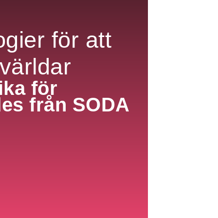
ier för att
 världar
ka för
des från SODA