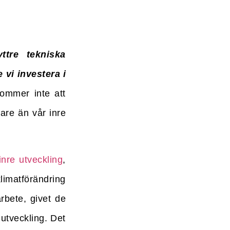
ttre tekniska
 vi investera i
kommer inte att
bare än vår inre
inre utveckling
,
limatförändring
arbete, givet de
 utveckling. Det