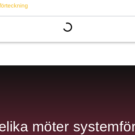
förteckning
lika möter systemfö