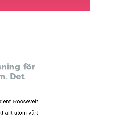
sning för
m. Det
sident Roosevelt
t allt utom vårt