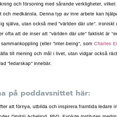
läkning och försoning med sårande verkligheter, vilke
et och medkänsla. Denna typ av inre arbete kan hjälp
ig själva, utan också med "världen där ute". Ironiskt
ofta att de inser att "världen där ute" faktiskt är "en
 sammankoppling (eller "inter-being", som
Charles E
älla till mening och mål i livet, utan vidgar också räc
vad "ledarskap" innebär.
na på poddavsnittet här:
fter att förnya, utbilda och inspirera framtida ledare 
ndes Dmitrij Achelrod, PhD, Evolute Institutes medg