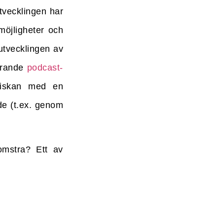
tvecklingen har
möjligheter och
 utvecklingen av
nerande
podcast-
iskan med en
de (t.ex. genom
omstra? Ett av