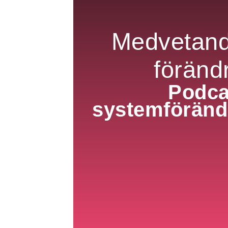
Medvetande
förändr
Podca
systemföränd