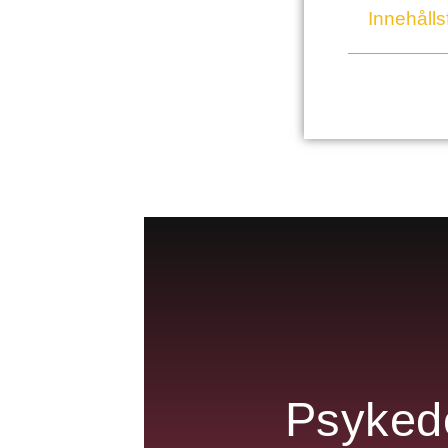
Innehålls
Psykede