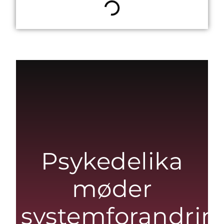
Psykedelika
møder
systemforandrin