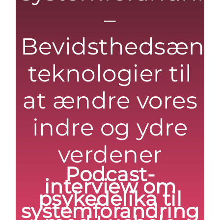
–
Bevidsthedsænd
teknologier til
at ændre vores
indre og ydre
verdener
Podcast-
interview om
psykedelika til
systemforandring