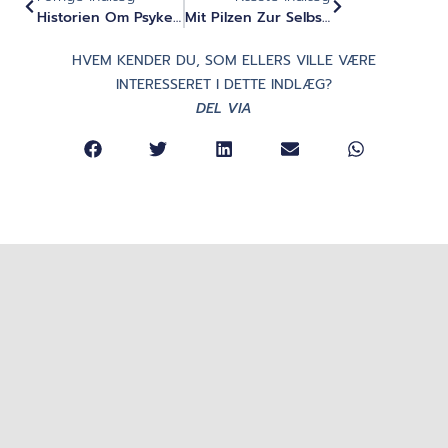
Historien Om Psykedelika Som Ældgamle Bevidsthedsteknologier (del 1)
Mit Pilzen Zur Selbstfindung - Podcast Med Ralf Baumgarten Über Psychedelika Als Entwicklungsbeschleuniger
HVEM KENDER DU, SOM ELLERS VILLE VÆRE
INTERESSERET I DETTE INDLÆG?
DEL VIA