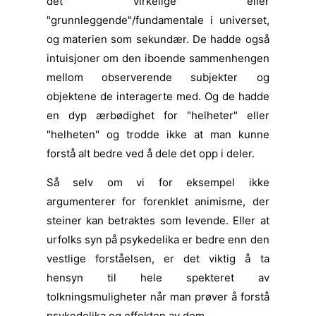
det "virkelige" eller
"grunnleggende"/fundamentale i universet,
og materien som sekundær. De hadde også
intuisjoner om den iboende sammenhengen
mellom observerende subjekter og
objektene de interagerte med. Og de hadde
en dyp ærbødighet for "helheter" eller
"helheten" og trodde ikke at man kunne
forstå alt bedre ved å dele det opp i deler.
Så selv om vi for eksempel ikke
argumenterer for forenklet animisme, der
steiner kan betraktes som levende. Eller at
urfolks syn på psykedelika er bedre enn den
vestlige forståelsen, er det viktig å ta
hensyn til hele spekteret av
tolkningsmuligheter når man prøver å forstå
psykedelika og effekten av dem.