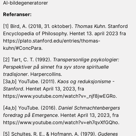
AI-bildegeneratorer
Referanser:
[1] Bird, A. (2018, 31. oktober).
Thomas Kuhn
. Stanford
Encyclopedia of Philosophy. Hentet 13. april 2023 fra
https://plato.stanford.edu/entries/thomas-
kuhn/#ConcPara.
[2] Tart, C. T. (1992).
Transpersonlige psykologier:
Perspektiver på sinnet fra syv store spirituelle
tradisjoner
. Harpercollins.
[3a,b] YouTube. (2011).
Kaos og reduksjonisme -
Stanford
. Hentet April 13, 2023, fra
https://www.youtube.com/watch?v=_njf8jwEGRo.
[4a,b] YouTube. (2016).
Daniel Schmachtenbergers
foredrag på Emergence
. Hentet April 13, 2023, fra
https://www.youtube.com/watch?v=eh7qvXfGQho.
[5] Schultes, R. E., & Hofmann, A. (1979).
Gudenes