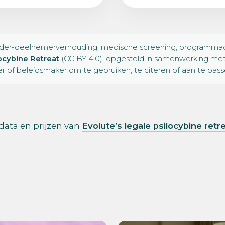
er-deelnemerverhouding, medische screening, programmaduur 
ocybine Retreat
(CC BY 4.0), opgesteld in samenwerking met 
er of beleidsmaker om te gebruiken, te citeren of aan te pa
, data en prijzen van
Evolute’s legale psilocybine retr