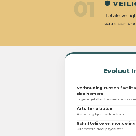
01
🛡️ VE
Totale veilig
vaak een voo
Evoluut I
Verhouding tussen facilita
deelnemers
Lagere getallen hebben de voorkeu
Arts ter plaatse
Aanwezig tijdens de retraite
Schriftelijke en mondelin
Uitgevoerd door psychiater