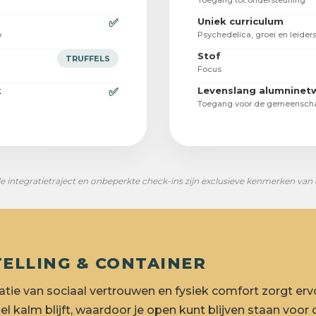
Toegang tot ondersteuning
Uniek curriculum
✅
p
Psychedelica, groei en leide
Stof
TRUFFELS
Focus
k
Levenslang alumninet
✅
Toegang voor de gemeensch
 integratietraject en onbeperkte check-ins zijn exclusieve kenmerken van
STELLING & CONTAINER
tie van sociaal vertrouwen en fysiek comfort zorgt ervo
l kalm blijft, waardoor je open kunt blijven staan voor 