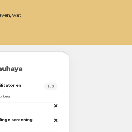
geven, wat
auhaya
litator en
1 : 3
orkeur.
❌
linge screening
❌