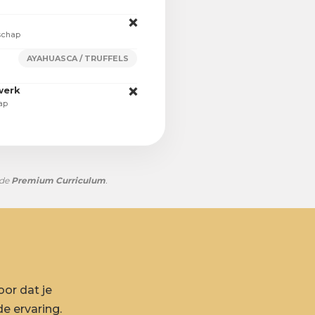
❌
rschap
AYAHUASCA / TRUFFELS
werk
❌
ap
 de
Premium Curriculum
.
or dat je
de ervaring.