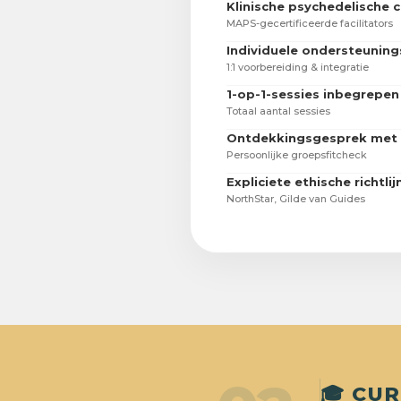
Klinische psychedelische c
MAPS-gecertificeerde facilitators
Individuele ondersteuning
1:1 voorbereiding & integratie
1-op-1-sessies inbegrepen
Totaal aantal sessies
Ontdekkingsgesprek met 
Persoonlijke groepsfitcheck
Expliciete ethische richtli
NorthStar, Gilde van Guides
🎓 CU