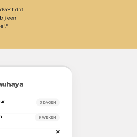
ndvest dat
bij een
"."
auhaya
uur
3 DAGEN
m
8 WEKEN
❌