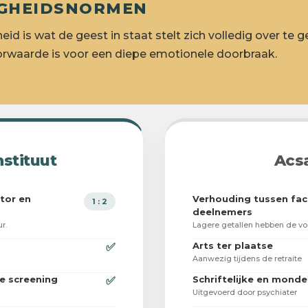
ILIGHEIDSNORMEN
heid is wat de geest in staat stelt zich volledig over te 
rwaarde is voor een diepe emotionele doorbraak.
nstituut
Acs
tor en
Verhouding tussen faci
1 : 2
deelnemers
r.
Lagere getallen hebben de vo
Arts ter plaatse
✅
Aanwezig tijdens de retraite
ge screening
Schriftelijke en monde
✅
Uitgevoerd door psychiater