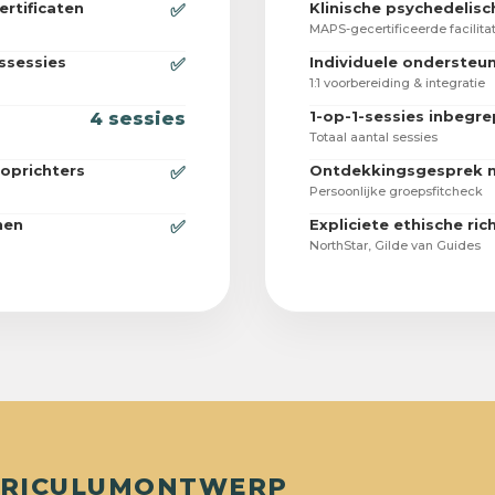
ertificaten
Klinische psychedelisc
✅
MAPS-gecertificeerde facilita
ssessies
Individuele ondersteu
✅
1:1 voorbereiding & integratie
1-op-1-sessies inbegr
4 sessies
Totaal aantal sessies
oprichters
Ontdekkingsgesprek m
✅
Persoonlijke groepsfitcheck
jnen
Expliciete ethische rich
✅
NorthStar, Gilde van Guides
RRICULUMONTWERP