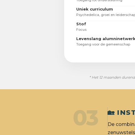
Toegang tot ondersteuning
Uniek curriculum
Psychedelica, groei en leiderscha
Stof
Focus
Levenslang alumninetwer
Toegang voor de gemeenschap
* Het 12 maanden durende
03
🏡 IN
De combina
zenuwstelse