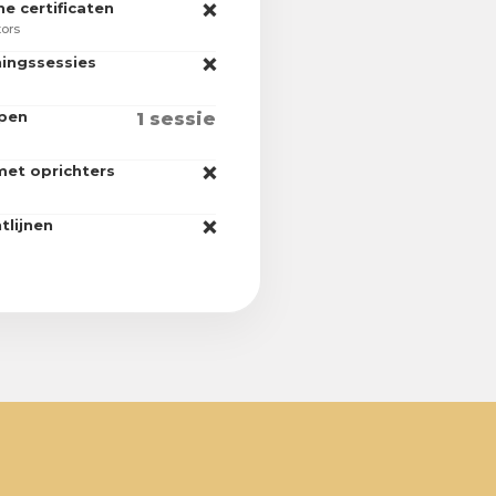
he certificaten
❌
tors
ningssessies
❌
epen
1 sessie
et oprichters
❌
tlijnen
❌