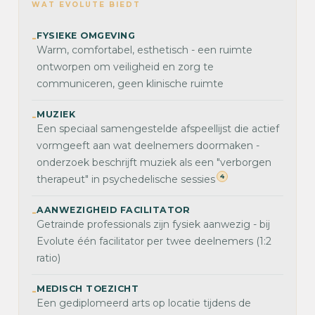
WAT EVOLUTE BIEDT
FYSIEKE OMGEVING
-
Warm, comfortabel, esthetisch - een ruimte
ontworpen om veiligheid en zorg te
communiceren, geen klinische ruimte
MUZIEK
-
Een speciaal samengestelde afspeellijst die actief
vormgeeft aan wat deelnemers doormaken -
onderzoek beschrijft muziek als een "verborgen
4
therapeut" in psychedelische sessies
AANWEZIGHEID FACILITATOR
-
Getrainde professionals zijn fysiek aanwezig - bij
Evolute één facilitator per twee deelnemers (1:2
ratio)
MEDISCH TOEZICHT
-
Een gediplomeerd arts op locatie tijdens de