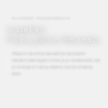
BLIJVENDE TRANSFORMATIE
Instellen
Psilocybine Retreats
Waarom de echte sleutels tot duurzame
transformatie liggen in hoe je je voorbereidt, wat
je omringt en wat je daarna met de ervaring
doet.