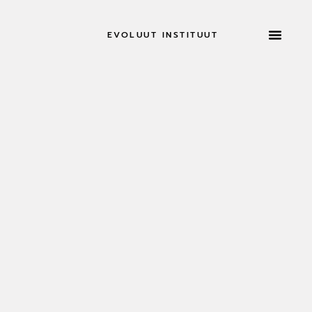
EVOLUUT INSTITUUT
RETRAITES & MEER
NU SOL