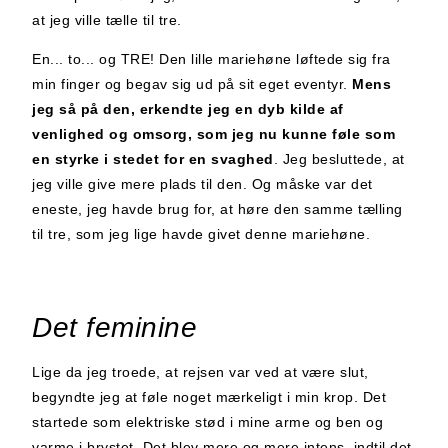
at jeg ville tælle til tre.
En... to... og TRE! Den lille mariehøne løftede sig fra
min finger og begav sig ud på sit eget eventyr.
Mens
jeg så på den,
erkendte jeg en dyb kilde af
venlighed og omsorg, som jeg nu kunne føle som
en styrke i stedet for en svaghed
. Jeg besluttede, at
jeg ville give mere plads til den. Og måske var det
eneste, jeg havde brug for, at høre den samme tælling
til tre, som jeg lige havde givet denne mariehøne.
Det feminine
Lige da jeg troede, at rejsen var ved at være slut,
begyndte jeg at føle noget mærkeligt i min krop. Det
startede som elektriske stød i mine arme og ben og
varme i brystet. Det blev mere og mere intens, indtil det