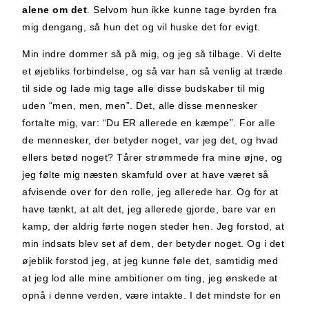
alene om det
. Selvom hun ikke kunne tage byrden fra
mig dengang, så hun det og vil huske det for evigt.
Min indre dommer så på mig, og jeg så tilbage. Vi delte
et øjebliks forbindelse, og så var han så venlig at træde
til side og lade mig tage alle disse budskaber til mig
uden “men, men, men”. Det, alle disse mennesker
fortalte mig, var: “Du ER allerede en kæmpe”. For alle
de mennesker, der betyder noget, var jeg det, og hvad
ellers betød noget? Tårer strømmede fra mine øjne, og
jeg følte mig næsten skamfuld over at have været så
afvisende over for den rolle, jeg allerede har. Og for at
have tænkt, at alt det, jeg allerede gjorde, bare var en
kamp, der aldrig førte nogen steder hen. Jeg forstod, at
min indsats blev set af dem, der betyder noget. Og i det
øjeblik forstod jeg, at jeg kunne føle det, samtidig med
at jeg lod alle mine ambitioner om ting, jeg ønskede at
opnå i denne verden, være intakte. I det mindste for en