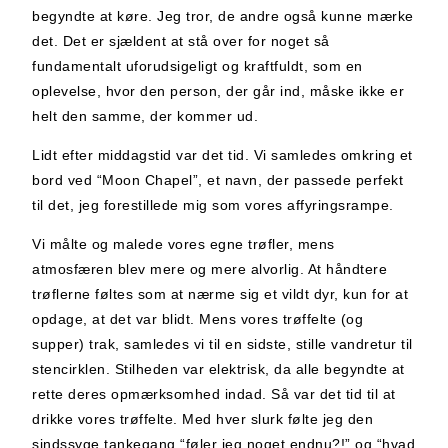
begyndte at køre. Jeg tror, de andre også kunne mærke
det. Det er sjældent at stå over for noget så
fundamentalt uforudsigeligt og kraftfuldt, som en
oplevelse, hvor den person, der går ind, måske ikke er
helt den samme, der kommer ud.
Lidt efter middagstid var det tid. Vi samledes omkring et
bord ved “Moon Chapel”, et navn, der passede perfekt
til det, jeg forestillede mig som vores affyringsrampe.
Vi målte og malede vores egne trøfler, mens
atmosfæren blev mere og mere alvorlig. At håndtere
trøflerne føltes som at nærme sig et vildt dyr, kun for at
opdage, at det var blidt. Mens vores trøffelte (og
supper) trak, samledes vi til en sidste, stille vandretur til
stencirklen. Stilheden var elektrisk, da alle begyndte at
rette deres opmærksomhed indad. Så var det tid til at
drikke vores trøffelte. Med hver slurk følte jeg den
sindssyge tankegang “føler jeg noget endnu?!” og “hvad