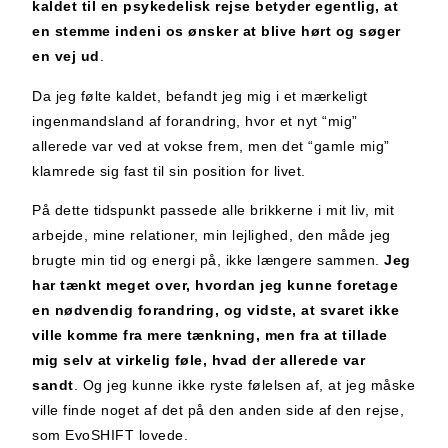
kaldet til en psykedelisk rejse betyder egentlig, at
en stemme indeni os ønsker at blive hørt og søger
en vej ud
.
Da jeg følte kaldet, befandt jeg mig i et mærkeligt
ingenmandsland af forandring, hvor et nyt “mig”
allerede var ved at vokse frem, men det “gamle mig”
klamrede sig fast til sin position for livet.
På dette tidspunkt passede alle brikkerne i mit liv, mit
arbejde, mine relationer, min lejlighed, den måde jeg
brugte min tid og energi på, ikke længere sammen.
Jeg
har tænkt meget over, hvordan jeg kunne foretage
en nødvendig forandring, og vidste, at svaret ikke
ville komme fra mere tænkning, men fra
at tillade
mig selv at virkelig føle, hvad der allerede var
sandt
. Og jeg kunne ikke ryste følelsen af, at jeg måske
ville finde noget af det på den anden side af den rejse,
som EvoSHIFT lovede.