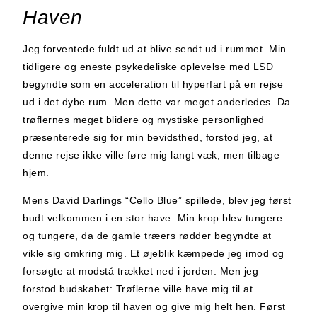
Haven
Jeg forventede fuldt ud at blive sendt ud i rummet. Min
tidligere og eneste psykedeliske oplevelse med LSD
begyndte som en acceleration til hyperfart på en rejse
ud i det dybe rum. Men dette var meget anderledes. Da
trøflernes meget blidere og mystiske personlighed
præsenterede sig for min bevidsthed, forstod jeg, at
denne rejse ikke ville føre mig langt væk, men tilbage
hjem.
Mens David Darlings “Cello Blue” spillede, blev jeg først
budt velkommen i en stor have. Min krop blev tungere
og tungere, da de gamle træers rødder begyndte at
vikle sig omkring mig. Et øjeblik kæmpede jeg imod og
forsøgte at modstå trækket ned i jorden. Men jeg
forstod budskabet: Trøflerne ville have mig til at
overgive min krop til haven og give mig helt hen. Først