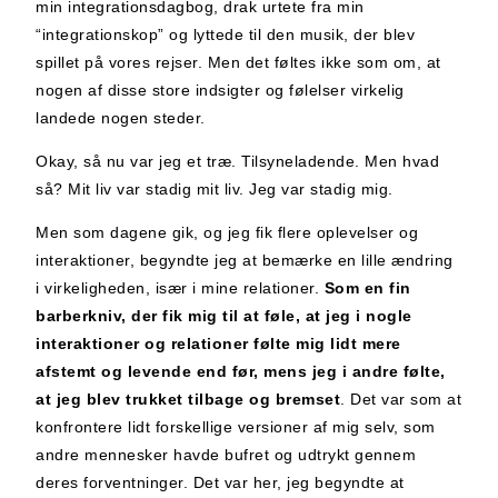
min integrationsdagbog, drak urtete fra min
“integrationskop” og lyttede til den musik, der blev
spillet på vores rejser. Men det føltes ikke som om, at
nogen af disse store indsigter og følelser virkelig
landede nogen steder.
Okay, så nu var jeg et træ. Tilsyneladende. Men hvad
så? Mit liv var stadig mit liv. Jeg var stadig mig.
Men som dagene gik, og jeg fik flere oplevelser og
interaktioner, begyndte jeg at bemærke en lille ændring
i virkeligheden, især i mine relationer.
Som en fin
barberkniv, der fik mig til at føle, at jeg i nogle
interaktioner og relationer følte mig lidt mere
afstemt og levende end før, mens jeg i andre følte,
at jeg blev trukket tilbage og bremset
. Det var som at
konfrontere lidt forskellige versioner af mig selv, som
andre mennesker havde bufret og udtrykt gennem
deres forventninger. Det var her, jeg begyndte at