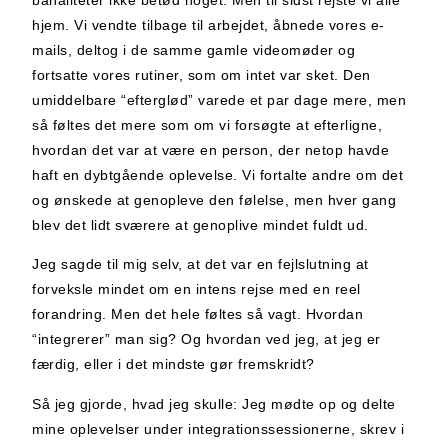
hjem. Vi vendte tilbage til arbejdet, åbnede vores e-
mails, deltog i de samme gamle videomøder og
fortsatte vores rutiner, som om intet var sket. Den
umiddelbare “efterglød” varede et par dage mere, men
så føltes det mere som om vi forsøgte at efterligne,
hvordan det var at være en person, der netop havde
haft en dybtgående oplevelse. Vi fortalte andre om det
og ønskede at genopleve den følelse, men hver gang
blev det lidt sværere at genoplive mindet fuldt ud.
Jeg sagde til mig selv, at det var en fejlslutning at
forveksle mindet om en intens rejse med en reel
forandring. Men det hele føltes så vagt. Hvordan
“integrerer” man sig? Og hvordan ved jeg, at jeg er
færdig, eller i det mindste gør fremskridt?
Så jeg gjorde, hvad jeg skulle: Jeg mødte op og delte
mine oplevelser under integrationssessionerne, skrev i