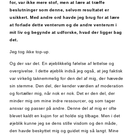
for, var ikke mere stof, men at lære at træffe
beslutninger som denne, selvom resultatet er
usikkert. Med andre ord
havde jeg brug for at lære
at forlade dette venterum og de andre venterum i
mit liv og begynde at udforske, hvad der ligger bag
det.
Jeg tog ikke top-up.
Og der var det. En øjeblikkelig følelse af lettelse og
overgivelse. I dette øjeblik indså jeg også, at jeg faktisk
var virkelig taknemmelig for den del af mig, der hævede
sin stemme. Den del, der kender værdien af moderation
og fortæller mig, når nok er nok. Det er den del, der
minder mig om mine indre ressourcer, og som tager
ansvar og passer på andre. Denne del af mig er ofte
blevet kaldt en kujon for at holde sig tilbage. Men i det
øjeblik kunne jeg se dens stille visdom og den måde,
den havde beskyttet mig og guidet mig så langt. Mine