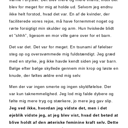
blev for meget for mig at holde ud. Selvom jeg endnu
ikke helt forstod, hvad det var. En af de kvinder, der
faciliterede vores rejse, må have fornemmet noget og
rørte forsigtigt min skulder og arm. Hun hviskede blidt
et “shhh”, ligesom en mor ville gøre over for et barn.
Det var det. Det var for meget. En tsunami af følelser
steg op og oversvømmede mig fuldstændigt. Jeg græd
med en styrke, jeg ikke havde kendt siden jeg var barn.
Bølge efter bølge skyllede gennem min krop og løste en
knude, der føltes ældre end mig selv.
Men der var ingen smerte og ingen skyldfølelse. Der
var kun taknemmelighed. Jeg lod mig falde dybere og
følte mig mere tryg og stærkere, jo mere jeg gav slip.
Jeg ved ikke, hvordan jeg vidste det, men i det
øjeblik vidste jeg, at
jeg blev vist, hvad det betød at
blive holdt af den æteriske feminine kraft selv. Dette