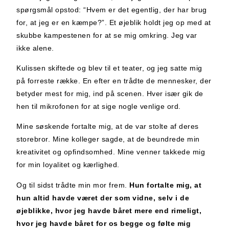
spørgsmål opstod: “Hvem er det egentlig, der har brug
for, at jeg er en kæmpe?”. Et øjeblik holdt jeg op med at
skubbe kampestenen for at se mig omkring. Jeg var
ikke alene.
Kulissen skiftede og blev til et teater, og jeg satte mig
på forreste række. En efter en trådte de mennesker, der
betyder mest for mig, ind på scenen. Hver især gik de
hen til mikrofonen for at sige nogle venlige ord.
Mine søskende fortalte mig, at de var stolte af deres
storebror. Mine kolleger sagde, at de beundrede min
kreativitet og opfindsomhed. Mine venner takkede mig
for min loyalitet og kærlighed.
Og til sidst trådte min mor frem.
Hun fortalte mig,
at
hun altid havde været der som vidne, selv i de
øjeblikke, hvor jeg havde båret mere end rimeligt,
hvor jeg havde båret for os begge og følte mig