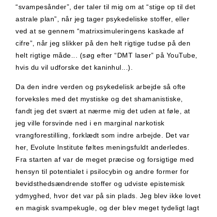
“svampesånder”, der taler til mig om at “stige op til det
astrale plan”, når jeg tager psykedeliske stoffer, eller
ved at se gennem “matrixsimuleringens kaskade af
cifre”, når jeg slikker på den helt rigtige tudse på den
helt rigtige måde... (søg efter “DMT laser” på YouTube,
hvis du vil udforske det kaninhul...).
Da den indre verden og psykedelisk arbejde så ofte
forveksles med det mystiske og det shamanistiske,
fandt jeg det svært at nærme mig det uden at føle, at
jeg ville forsvinde ned i en marginal narkotisk
vrangforestilling, forklædt som indre arbejde. Det var
her, Evolute Institute føltes meningsfuldt anderledes.
Fra starten af var de meget præcise og forsigtige med
hensyn til potentialet i psilocybin og andre former for
bevidsthedsændrende stoffer og udviste epistemisk
ydmyghed, hvor det var på sin plads. Jeg blev ikke lovet
en magisk svampekugle, og der blev meget tydeligt lagt