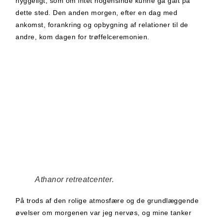
hyggeligt, som om intet nogensinde kunne gå galt på
dette sted. Den anden morgen, efter en dag med
ankomst, forankring og opbygning af relationer til de
andre, kom dagen for trøffelceremonien.
Athanor retreatcenter.
På trods af den rolige atmosfære og de grundlæggende
øvelser om morgenen var jeg nervøs, og mine tanker