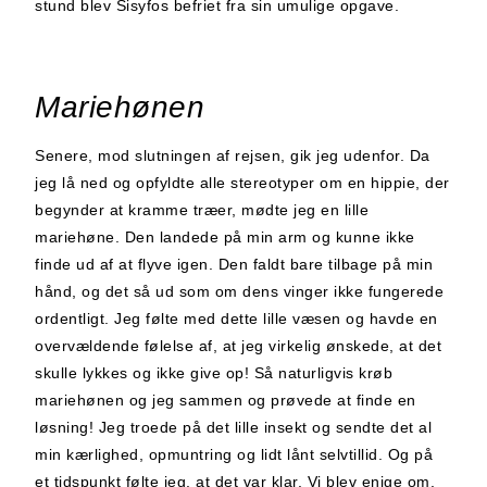
stund blev Sisyfos befriet fra sin umulige opgave.
Mariehønen
Senere, mod slutningen af rejsen, gik jeg udenfor. Da
jeg lå ned og opfyldte alle stereotyper om en hippie, der
begynder at kramme træer, mødte jeg en lille
mariehøne. Den landede på min arm og kunne ikke
finde ud af at flyve igen. Den faldt bare tilbage på min
hånd, og det så ud som om dens vinger ikke fungerede
ordentligt. Jeg følte med dette lille væsen og havde en
overvældende følelse af, at jeg virkelig ønskede, at det
skulle lykkes og ikke give op! Så naturligvis krøb
mariehønen og jeg sammen og prøvede at finde en
løsning! Jeg troede på det lille insekt og sendte det al
min kærlighed, opmuntring og lidt lånt selvtillid. Og på
et tidspunkt følte jeg, at det var klar. Vi blev enige om,