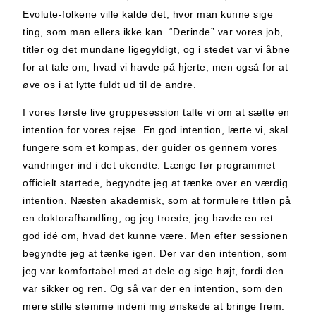
Evolute-folkene ville kalde det, hvor man kunne sige
ting, som man ellers ikke kan. “Derinde” var vores job,
titler og det mundane ligegyldigt, og i stedet var vi åbne
for at tale om, hvad vi havde på hjerte, men også for at
øve os i at lytte fuldt ud til de andre.
I vores første live gruppesession talte vi om at sætte en
intention for vores rejse. En god intention, lærte vi, skal
fungere som et kompas, der guider os gennem vores
vandringer ind i det ukendte. Længe før programmet
officielt startede, begyndte jeg at tænke over en værdig
intention. Næsten akademisk, som at formulere titlen på
en doktorafhandling, og jeg troede, jeg havde en ret
god idé om, hvad det kunne være. Men efter sessionen
begyndte jeg at tænke igen. Der var den intention, som
jeg var komfortabel med at dele og sige højt, fordi den
var sikker og ren. Og så var der en intention, som den
mere stille stemme indeni mig ønskede at bringe frem.