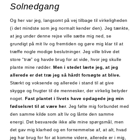
Solnedgang
Og her var jeg, langsomt på vej tilbage til virkeligheden
(i det mindste som jeg normalt kender den). Jeg tænkte,
at jeg under denne rejse ville sætte mig ned, se
grundigt på mit liv og fremtiden og gøre mig klar til at
træffe nogle modige beslutninger. Jeg ville blive det
store “træ” og havde brug for at vide, hvor jeg skulle
plante mine rødder.
Men i stedet lærte jeg, at
jeg
allerede er det træ
jeg så hårdt forsøgte at blive.
Stærkt og voksende og allerede i stand til at give
skygge og frugter til de mennesker, der virkelig betyder
noget.
Fast plantet i livets have opdagede jeg min
fødselsret til at være her
. Jeg følte mig forbundet med
den samme kilde som alt liv og lånte den samme
energi. Det besvarede ikke alle mine spørgsmål, men
det gav mig klarhed og en fornemmelse af, at alt, hvad
jeg har brug for for at komme videre, allerede er i mig,