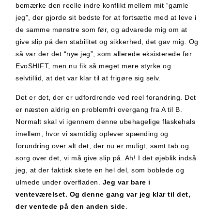
bemærke den reelle indre konflikt mellem mit “gamle
jeg”, der gjorde sit bedste for at fortsætte med at leve i
de samme mønstre som før, og advarede mig om at
give slip på den stabilitet og sikkerhed, det gav mig. Og
så var der det “nye jeg”, som allerede eksisterede før
EvoSHIFT, men nu fik så meget mere styrke og
selvtillid, at det var klar til at frigøre sig selv.
Det er det, der er udfordrende ved reel forandring. Det
er næsten aldrig en problemfri overgang fra A til B.
Normalt skal vi igennem denne ubehagelige flaskehals
imellem, hvor vi samtidig oplever spænding og
forundring over alt det, der nu er muligt, samt tab og
sorg over det, vi må give slip på. Ah! I det øjeblik indså
jeg, at der faktisk skete en hel del, som boblede og
ulmede under overfladen.
Jeg var bare i
venteværelset. Og denne gang var jeg klar til det,
der ventede på den anden side
.