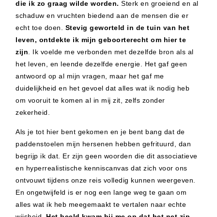
die ik zo graag wilde worden.
Sterk en groeiend en al
schaduw en vruchten biedend aan de mensen die er
echt toe doen.
Stevig geworteld in de tuin van het
leven, ontdekte ik mijn geboorterecht om hier te
zijn
. Ik voelde me verbonden met dezelfde bron als al
het leven, en leende dezelfde energie. Het gaf geen
antwoord op al mijn vragen, maar het gaf me
duidelijkheid en het gevoel dat alles wat ik nodig heb
om vooruit te komen al in mij zit, zelfs zonder
zekerheid.
Als je tot hier bent gekomen en je bent bang dat de
paddenstoelen mijn hersenen hebben gefrituurd, dan
begrijp ik dat. Er zijn geen woorden die dit associatieve
en hyperrealistische kenniscanvas dat zich voor ons
ontvouwt tijdens onze reis volledig kunnen weergeven.
En ongetwijfeld is er nog een lange weg te gaan om
alles wat ik heb meegemaakt te vertalen naar echte
wijsheid.
Het beeld kwam bij me op dat
het net zip-