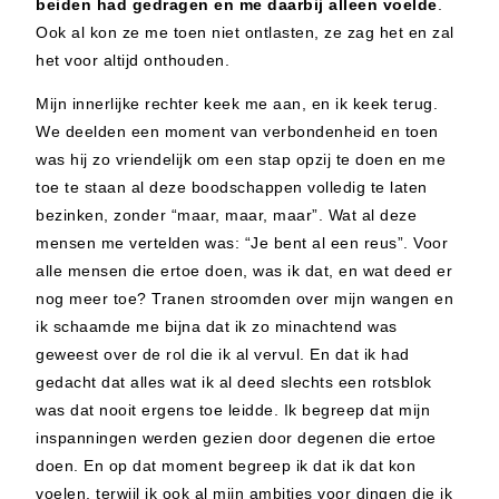
beiden had gedragen en me daarbij alleen voelde
.
Ook al kon ze me toen niet ontlasten, ze zag het en zal
het voor altijd onthouden.
Mijn innerlijke rechter keek me aan, en ik keek terug.
We deelden een moment van verbondenheid en toen
was hij zo vriendelijk om een stap opzij te doen en me
toe te staan al deze boodschappen volledig te laten
bezinken, zonder “maar, maar, maar”. Wat al deze
mensen me vertelden was: “Je bent al een reus”. Voor
alle mensen die ertoe doen, was ik dat, en wat deed er
nog meer toe? Tranen stroomden over mijn wangen en
ik schaamde me bijna dat ik zo minachtend was
geweest over de rol die ik al vervul. En dat ik had
gedacht dat alles wat ik al deed slechts een rotsblok
was dat nooit ergens toe leidde. Ik begreep dat mijn
inspanningen werden gezien door degenen die ertoe
doen. En op dat moment begreep ik dat ik dat kon
voelen, terwijl ik ook al mijn ambities voor dingen die ik