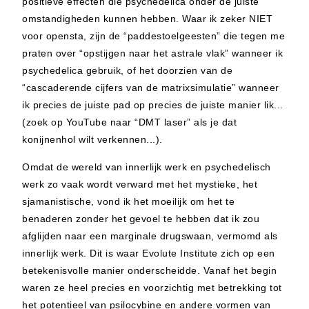
positieve effecten die psychedelica onder de juiste
omstandigheden kunnen hebben. Waar ik zeker NIET
voor opensta, zijn de “paddestoelgeesten” die tegen me
praten over “opstijgen naar het astrale vlak” wanneer ik
psychedelica gebruik, of het doorzien van de
“cascaderende cijfers van de matrixsimulatie” wanneer
ik precies de juiste pad op precies de juiste manier lik...
(zoek op YouTube naar “DMT laser” als je dat
konijnenhol wilt verkennen...).
Omdat de wereld van innerlijk werk en psychedelisch
werk zo vaak wordt verward met het mystieke, het
sjamanistische, vond ik het moeilijk om het te
benaderen zonder het gevoel te hebben dat ik zou
afglijden naar een marginale drugswaan, vermomd als
innerlijk werk. Dit is waar Evolute Institute zich op een
betekenisvolle manier onderscheidde.
Vanaf het begin
waren ze heel precies en voorzichtig met betrekking tot
het potentieel van psilocybine en andere vormen van