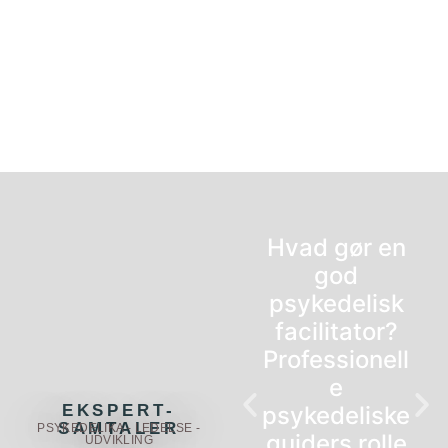
Hvad gør en
god
psykedelisk
facilitator?
Professionell
e
EKSPERT-
psykedeliske
SAMTALER
PSYKEDELIKA - LEDELSE -
guiders rolle
UDVIKLING