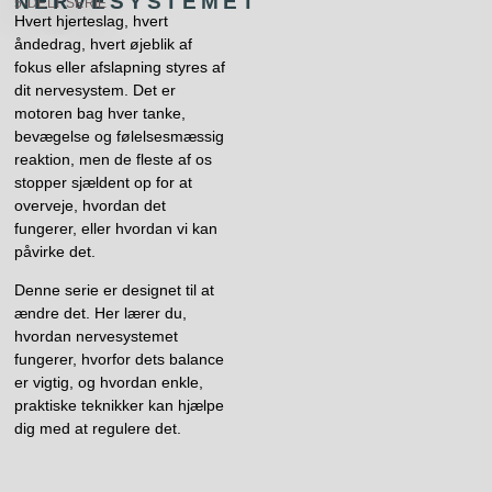
NERVESYSTEMET
5-DELT SERIE
Hvert hjerteslag, hvert
åndedrag, hvert øjeblik af
fokus eller afslapning styres af
dit nervesystem. Det er
motoren bag hver tanke,
bevægelse og følelsesmæssig
reaktion, men de fleste af os
stopper sjældent op for at
overveje, hvordan det
fungerer, eller hvordan vi kan
påvirke det.
Denne serie er designet til at
ændre det. Her lærer du,
hvordan nervesystemet
fungerer, hvorfor dets balance
er vigtig, og hvordan enkle,
praktiske teknikker kan hjælpe
dig med at regulere det.