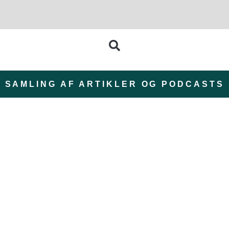
SAMLING AF ARTIKLER OG PODCASTS
ZomerZijn: En sommer
med Retreat i naturen