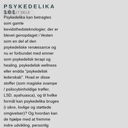
PSYKEDELIKA
101
SERIE I 7 DELE
Psykedelika kan betragtes
som gamle
bevidsthedsteknologier, der er
blevet genopdaget i Vesten
som en del af den
psykedeliske renæssance og
nu er forbundet med emner
som psykedelisk terapi og
healing, psykedelisk wellness
eller endda "psykedelisk
lederskab". Hvad er disse
stoffer (som magiske svampe
/ psilocybinholdige trøfler,
LSD, ayahuasca), og til hvilke
formål kan psykedelika bruges
(i sikre, lovlige og støttede
omgivelser)? Og hvordan kan
de hjælpe med at fremme
indre udvikling, personlig