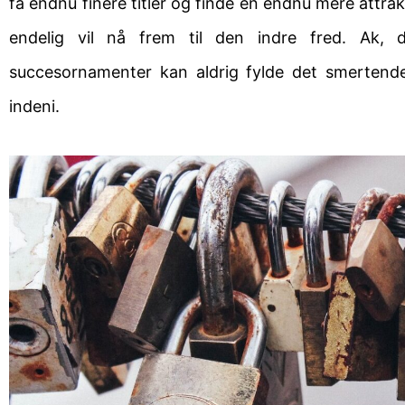
få endnu finere titler og finde en endnu mere attr
endelig vil nå frem til den indre fred. Ak,
succesornamenter kan aldrig fylde det smertend
indeni.