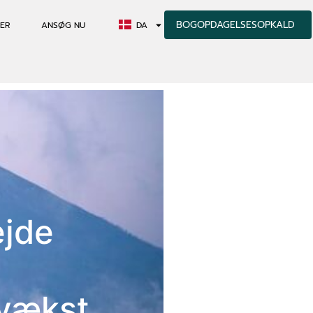
BOGOPDAGELSESOPKALD
ER
ANSØG NU
DA
ejde
 vækst