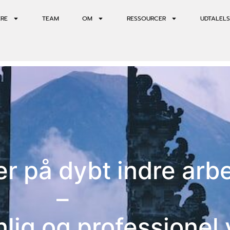
ERE
TEAM
OM
RESSOURCER
UDTALELS
er på dybt indre arb
–
onlig og professionel