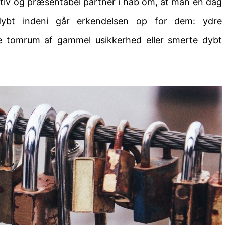
aktiv og præsentabel partner i håb om, at man en dag
 dybt indeni går erkendelsen op for dem: ydre
e tomrum af gammel usikkerhed eller smerte dybt