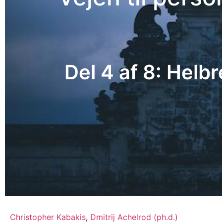
Del 4 af 8: Helb
Christopher Kabakis
,
Dmitrij Achelrod (ph.d.)