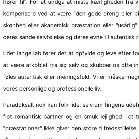
hører til". For at undgå at miste kærligheden fra
kompensere ved at være "den gode dreng eller pig
skønhed eller akademisk præstation eller "usårlig
deres sande selvfølelse og deres evne til autentisk r
I det lange løb fører det at opfylde og leve efter fo
at være afkoblet fra sig selv og skubber os ofte i
føles autentisk eller meningsfuld. Vi er måske me
vores personlige og professionelle liv.
Paradoksalt nok kan folk lide, selv om tingene udefra
flot romantisk partner og en smuk lejlighed i et 
"præstationer" ikke giver den store tilfredsstillel