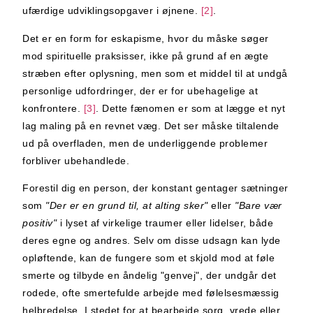
ufærdige udviklingsopgaver i øjnene.
[2]
.
Det er en form for eskapisme, hvor du måske søger
mod spirituelle praksisser, ikke på grund af en ægte
stræben efter oplysning, men som et middel til at undgå
personlige udfordringer, der er for ubehagelige at
konfrontere.
[3]
. Dette fænomen er som at lægge et nyt
lag maling på en revnet væg. Det ser måske tiltalende
ud på overfladen, men de underliggende problemer
forbliver ubehandlede.
Forestil dig en person, der konstant gentager sætninger
som
"Der er en grund til, at alting sker"
eller
"Bare vær
positiv"
i lyset af virkelige traumer eller lidelser, både
deres egne og andres. Selv om disse udsagn kan lyde
opløftende, kan de fungere som et skjold mod at føle
smerte og tilbyde en åndelig "genvej", der undgår det
rodede, ofte smertefulde arbejde med følelsesmæssig
helbredelse. I stedet for at bearbejde sorg, vrede eller