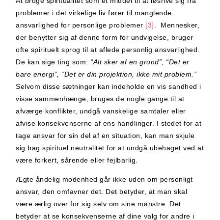
At bruge spiritualitet som et middel til at løsrive sig fra
problemer i det virkelige liv fører til manglende
ansvarlighed for personlige problemer
[3]
. Mennesker,
der benytter sig af denne form for undvigelse, bruger
ofte spirituelt sprog til at aflede personlig ansvarlighed.
De kan sige ting som:
“Alt sker af en grund”, “Det er
bare energi”, “Det er din projektion, ikke mit problem.”
Selvom disse sætninger kan indeholde en vis sandhed i
visse sammenhænge, bruges de nogle gange til at
afværge konflikter, undgå vanskelige samtaler eller
afvise konsekvenserne af ens handlinger. I stedet for at
tage ansvar for sin del af en situation, kan man skjule
sig bag spirituel neutralitet for at undgå ubehaget ved at
være forkert, sårende eller fejlbarlig.
Ægte åndelig modenhed går ikke uden om personligt
ansvar, den omfavner det. Det betyder, at man skal
være ærlig over for sig selv om sine mønstre. Det
betyder at se konsekvenserne af dine valg for andre i