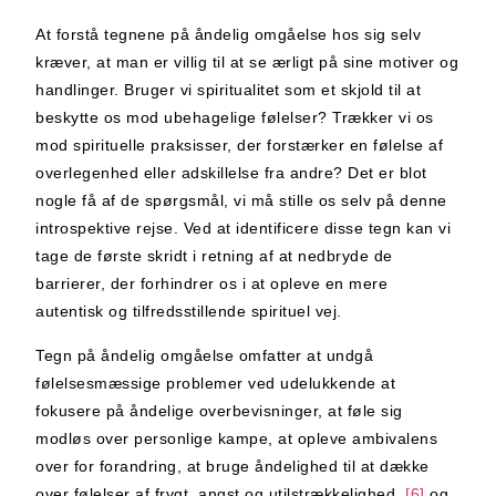
At forstå tegnene på åndelig omgåelse hos sig selv
kræver, at man er villig til at se ærligt på sine motiver og
handlinger. Bruger vi spiritualitet som et skjold til at
beskytte os mod ubehagelige følelser? Trækker vi os
mod spirituelle praksisser, der forstærker en følelse af
overlegenhed eller adskillelse fra andre? Det er blot
nogle få af de spørgsmål, vi må stille os selv på denne
introspektive rejse. Ved at identificere disse tegn kan vi
tage de første skridt i retning af at nedbryde de
barrierer, der forhindrer os i at opleve en mere
autentisk og tilfredsstillende spirituel vej.
Tegn på åndelig omgåelse omfatter at undgå
følelsesmæssige problemer ved udelukkende at
fokusere på åndelige overbevisninger, at føle sig
modløs over personlige kampe, at opleve ambivalens
over for forandring, at bruge åndelighed til at dække
over følelser af frygt, angst og utilstrækkelighed.
[6]
og