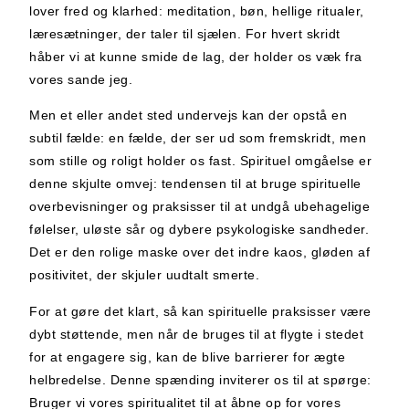
lover fred og klarhed: meditation, bøn, hellige ritualer,
læresætninger, der taler til sjælen. For hvert skridt
håber vi at kunne smide de lag, der holder os væk fra
vores sande jeg.
Men et eller andet sted undervejs kan der opstå en
subtil fælde: en fælde, der ser ud som fremskridt, men
som stille og roligt holder os fast. Spirituel omgåelse er
denne skjulte omvej: tendensen til at bruge spirituelle
overbevisninger og praksisser til at undgå ubehagelige
følelser, uløste sår og dybere psykologiske sandheder.
Det er den rolige maske over det indre kaos, gløden af
positivitet, der skjuler uudtalt smerte.
For at gøre det klart, så kan spirituelle praksisser være
dybt støttende, men når de bruges til at flygte i stedet
for at engagere sig, kan de blive barrierer for ægte
helbredelse. Denne spænding inviterer os til at spørge:
Bruger vi vores spiritualitet til at åbne op for vores