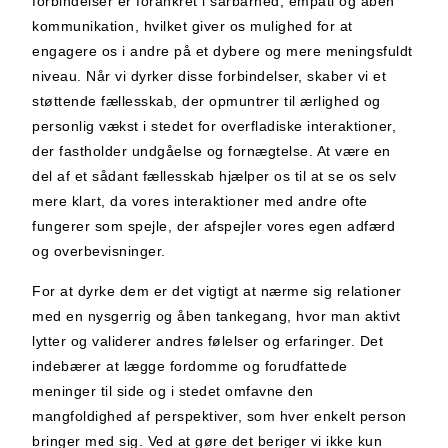
forbindelser er forankret i sårbarhed, empati og åben
kommunikation, hvilket giver os mulighed for at
engagere os i andre på et dybere og mere meningsfuldt
niveau. Når vi dyrker disse forbindelser, skaber vi et
støttende fællesskab, der opmuntrer til ærlighed og
personlig vækst i stedet for overfladiske interaktioner,
der fastholder undgåelse og fornægtelse. At være en
del af et sådant fællesskab hjælper os til at se os selv
mere klart, da vores interaktioner med andre ofte
fungerer som spejle, der afspejler vores egen adfærd
og overbevisninger.
For at dyrke dem er det vigtigt at nærme sig relationer
med en nysgerrig og åben tankegang, hvor man aktivt
lytter og validerer andres følelser og erfaringer. Det
indebærer at lægge fordomme og forudfattede
meninger til side og i stedet omfavne den
mangfoldighed af perspektiver, som hver enkelt person
bringer med sig. Ved at gøre det beriger vi ikke kun