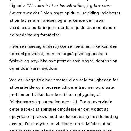
dig selv:
“At være trist er lav vibration, jeg bør være
hævet over det.”
Men ægte spirituel udvikling indebærer
at omfavne alle følelser og anerkende dem som
værdifulde budbringere, der kan guide os mod dybere
helbredelse og forståelse.
Følelsesmæssig undertrykkelse hæmmer ikke kun den
personlige vækst, men kan også give sig udslag i
fysiske og psykiske symptomer som angst, depression
og endda fysisk sygdom.
Ved at undgå følelser nægter vi os selv muligheden for
at bearbejde og integrere tidligere traumer og uløste
problemer, hvilket kan føre til en opbygning af
følelsesmæssig spænding over tid. For at overvinde
dette aspekt af spirituel omgåelse er det vigtigt at
opdyrke en praksis med følelsesmæssig bevidsthed og
accept. Det betyder, at vi tillader os selv fuldt ud at
opleve følelser, når de opstår, uden at dømme eller