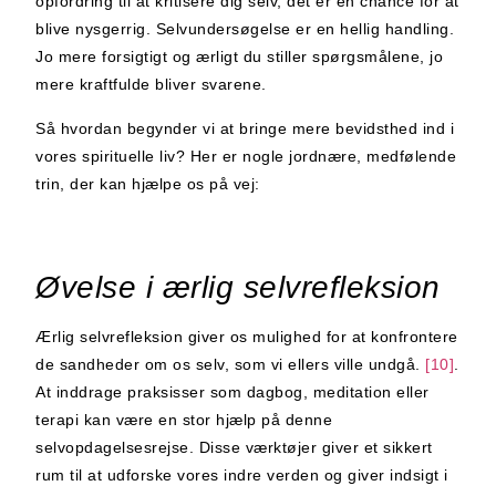
opfordring til at kritisere dig selv, det er en chance for at
blive nysgerrig.
Selvundersøgelse er en hellig handling
.
Jo mere forsigtigt og ærligt du stiller spørgsmålene, jo
mere kraftfulde bliver svarene.
Så hvordan begynder vi at bringe mere bevidsthed ind i
vores spirituelle liv? Her er nogle jordnære, medfølende
trin, der kan hjælpe os på vej:
Øvelse i ærlig selvrefleksion
Ærlig selvrefleksion giver os mulighed for at konfrontere
de sandheder om os selv, som vi ellers ville undgå.
[10]
.
At inddrage praksisser som dagbog, meditation eller
terapi kan være en stor hjælp på denne
selvopdagelsesrejse. Disse værktøjer giver et sikkert
rum til at udforske vores indre verden og giver indsigt i