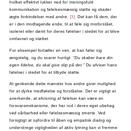
hvilket effektivt lukker ned for meningsfuld
kommunikation og følelsesmæssig støtte og skader
ægte forbindelser med andre.
[3]
. Det kan få dem, der
er i den modtagende ende, til at føle sig misforstået,
isoleret eller dømt for deres følelser i stedet for at blive
omfavnet og støttet.
For eksempel fortæller en ven, at han føler sig
ængstelig, og du svarer hurtigt:
“Du skaber bare din
egen lidelse, du skal give slip på det.”
Du afviser hans
følelser i stedet for at tilbyde støtte.
At genkende dette mønster hos andre giver mulighed
for at dyrke medfølelse og forståelse. Det er vigtigt at
anerkende, at afvisning af følelser kan være en
forsvarsmekanisme, der har rod i deres eget ubehag
ved sårbarhed eller følelsesmæssig smerte. Ved
forsigtigt at opfordre til åben og empatisk dialog og
understrege vigtigheden af aktiv lytning kan vi fremme