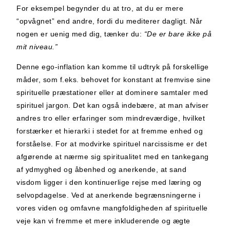
For eksempel begynder du at tro, at du er mere
“opvågnet” end andre, fordi du mediterer dagligt. Når
nogen er uenig med dig, tænker du:
“De er bare ikke på
mit niveau.”
Denne ego-inflation kan komme til udtryk på forskellige
måder, som f.eks. behovet for konstant at fremvise sine
spirituelle præstationer eller at dominere samtaler med
spirituel jargon. Det kan også indebære, at man afviser
andres tro eller erfaringer som mindreværdige, hvilket
forstærker et hierarki i stedet for at fremme enhed og
forståelse. For at modvirke spirituel narcissisme er det
afgørende at nærme sig spiritualitet med en tankegang
af ydmyghed og åbenhed og anerkende, at sand
visdom ligger i den kontinuerlige rejse med læring og
selvopdagelse. Ved at anerkende begrænsningerne i
vores viden og omfavne mangfoldigheden af spirituelle
veje kan vi fremme et mere inkluderende og ægte