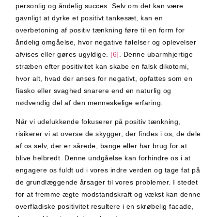
personlig og åndelig succes. Selv om det kan være
gavnligt at dyrke et positivt tankesæt, kan en
overbetoning af positiv tænkning føre til en form for
åndelig omgåelse, hvor negative følelser og oplevelser
afvises eller gøres ugyldige.
[6]
. Denne ubarmhjertige
stræben efter positivitet kan skabe en falsk dikotomi,
hvor alt, hvad der anses for negativt, opfattes som en
fiasko eller svaghed snarere end en naturlig og
nødvendig del af den menneskelige erfaring.
Når vi udelukkende fokuserer på positiv tænkning,
risikerer vi at overse de skygger, der findes i os, de dele
af os selv, der er sårede, bange eller har brug for at
blive helbredt. Denne undgåelse kan forhindre os i at
engagere os fuldt ud i vores indre verden og tage fat på
de grundlæggende årsager til vores problemer. I stedet
for at fremme ægte modstandskraft og vækst kan denne
overfladiske positivitet resultere i en skrøbelig facade,