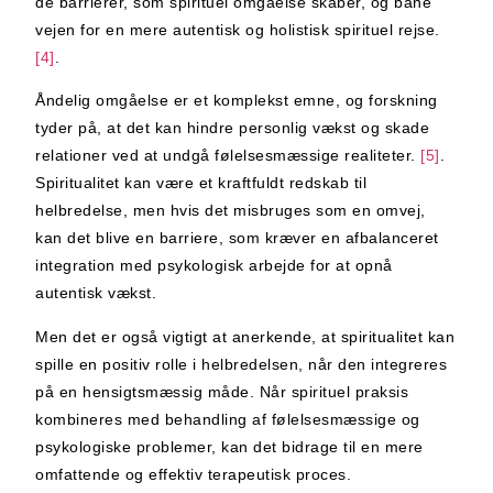
de barrierer, som spirituel omgåelse skaber, og bane
vejen for en mere autentisk og holistisk spirituel rejse.
[4]
.
Åndelig omgåelse er et komplekst emne, og forskning
tyder på, at det kan hindre personlig vækst og skade
relationer ved at undgå følelsesmæssige realiteter.
[5]
.
Spiritualitet kan være et kraftfuldt redskab til
helbredelse, men hvis det misbruges som en omvej,
kan det blive en barriere, som kræver en afbalanceret
integration med psykologisk arbejde for at opnå
autentisk vækst.
Men det er også vigtigt at anerkende, at spiritualitet kan
spille en positiv rolle i helbredelsen, når den integreres
på en hensigtsmæssig måde. Når spirituel praksis
kombineres med behandling af følelsesmæssige og
psykologiske problemer, kan det bidrage til en mere
omfattende og effektiv terapeutisk proces.