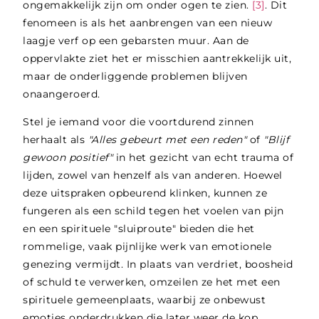
ongemakkelijk zijn om onder ogen te zien.
[3]
. Dit
fenomeen is als het aanbrengen van een nieuw
laagje verf op een gebarsten muur. Aan de
oppervlakte ziet het er misschien aantrekkelijk uit,
maar de onderliggende problemen blijven
onaangeroerd.
Stel je iemand voor die voortdurend zinnen
herhaalt als
"Alles gebeurt met een reden"
of
"Blijf
gewoon positief"
in het gezicht van echt trauma of
lijden, zowel van henzelf als van anderen. Hoewel
deze uitspraken opbeurend klinken, kunnen ze
fungeren als een schild tegen het voelen van pijn
en een spirituele "sluiproute" bieden die het
rommelige, vaak pijnlijke werk van emotionele
genezing vermijdt. In plaats van verdriet, boosheid
of schuld te verwerken, omzeilen ze het met een
spirituele gemeenplaats, waarbij ze onbewust
emoties onderdrukken die later weer de kop