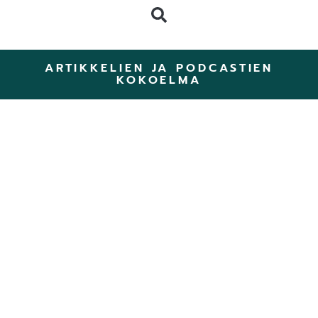
ARTIKKELIEN JA PODCASTIEN
KOKOELMA
ZomerZijn: Kesäinen
Retreat luonnossa