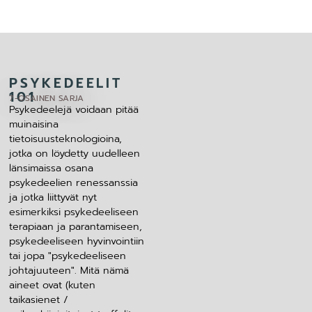
PSYKEDEELIT
101
7-OSAINEN SARJA
Psykedeelejä voidaan pitää
muinaisina
tietoisuusteknologioina,
jotka on löydetty uudelleen
länsimaissa osana
psykedeelien renessanssia
ja jotka liittyvät nyt
esimerkiksi psykedeeliseen
terapiaan ja parantamiseen,
psykedeeliseen hyvinvointiin
tai jopa "psykedeeliseen
johtajuuteen". Mitä nämä
aineet ovat (kuten
taikasienet /