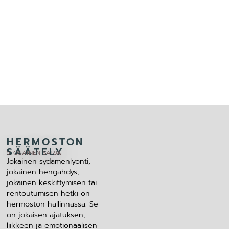
HERMOSTON
SÄÄTELY
5-OSAINEN SARJA
Jokainen sydämenlyönti,
jokainen hengähdys,
jokainen keskittymisen tai
rentoutumisen hetki on
hermoston hallinnassa. Se
on jokaisen ajatuksen,
liikkeen ja emotionaalisen