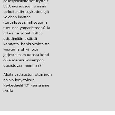
psilosybiinipitoiset tryffelit,
LSD, ayahuasca) ja mihin
tarkoituksiin psykedeelejä
voidaan käyttää
(turvallisessa, laillisessa ja
tuetussa ympäristössä)? Ja
miten ne voivat auttaa
edistämään sisäistä
kehitystä, henkilökohtaista
kasvua ja ehkä jopa
järjestelmämuutosta kohti
oikeudenmukaisempaa,
uudistuvaa maailmaa?
Aloita vastausten etsiminen
näihin kysymyksiin
Psykedeelit 101 -sarjamme
avulla.