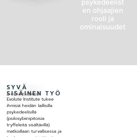
psykedeelist
en ohjaajien
rooli ja
ominaisuudet
SYVÄ
SISÄINEN TYÖ
8-OSAINEN SARJA
Evolute Institute tukee
ihmisiä heidän laillisilla
psykedeelisillä
(psilosybiinipitoisia
tryffeleitä sisältävillä)
matkoillaan turvallisessa ja