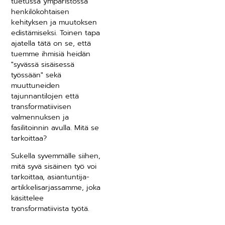
tuetussa ympäristössä
henkilökohtaisen
kehityksen ja muutoksen
edistämiseksi. Toinen tapa
ajatella tätä on se, että
tuemme ihmisiä heidän
"syvässä sisäisessä
työssään" sekä
muuttuneiden
tajunnantilojen että
transformatiivisen
valmennuksen ja
fasilitoinnin avulla. Mitä se
tarkoittaa?
Sukella syvemmälle siihen,
mitä syvä sisäinen työ voi
tarkoittaa, asiantuntija-
artikkelisarjassamme, joka
käsittelee
transformatiivista työtä.