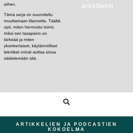
siihen.
arkkitehti
Tämä sarja on suunniteltu
muuttamaan tilannetta. Täältä
opit, miten hermosto toimii,
miksi sen tasapaino on
tärkeää ja miten
yksinkertaiset, käytännölliset
tekniikat voivat auttaa sinua
säätelemään sitä.
ARTIKKELIEN JA PODCASTIEN
KOKOELMA