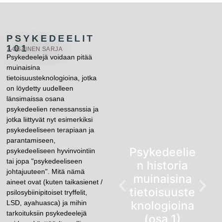
PSYKEDEELIT
101
7-OSAINEN SARJA
Psykedeelejä voidaan pitää
muinaisina
tietoisuusteknologioina, jotka
on löydetty uudelleen
länsimaissa osana
psykedeelien renessanssia ja
jotka liittyvät nyt esimerkiksi
psykedeeliseen terapiaan ja
parantamiseen,
Psykedeelie
psykedeeliseen hyvinvointiin
tai jopa "psykedeeliseen
n historia
johtajuuteen". Mitä nämä
muinaisina
aineet ovat (kuten taikasienet /
tietoisuuste
psilosybiinipitoiset tryffelit,
LSD, ayahuasca) ja mihin
knologioina
tarkoituksiin psykedeelejä
(osa 1)