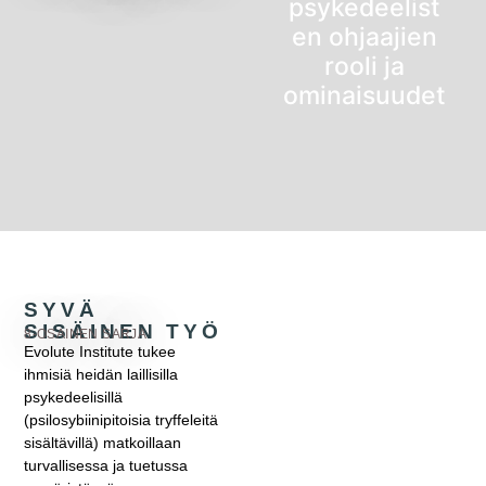
psykedeelist
en ohjaajien
rooli ja
ominaisuudet
SYVÄ
SISÄINEN TYÖ
8-OSAINEN SARJA
Evolute Institute tukee
ihmisiä heidän laillisilla
psykedeelisillä
(psilosybiinipitoisia tryffeleitä
Norsun
sisältävillä) matkoillaan
kohtaamine
turvallisessa ja tuetussa
n