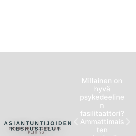
Millainen on
hyvä
psykedeeline
n
fasilitaattori?
Ammattimais
ASIANTUNTIJOIDEN
ten
KESKUSTELUT
PSYKEDEELIT - JOHTAJUUS -
KEHITYS