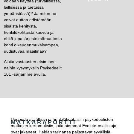
voidaan käyttää (turvallisessa,
laillisessa ja tuetussa
ympäristössä)? Ja miten ne
voivat auttaa edistämään
sisäistä kehitystä,
henkilökohtaista kasvua ja
ehkä jopa järjestelmämuutosta
kohti oikeudenmukaisempaa,
uudistuvaa maailmaa?
Aloita vastausten etsiminen
näihin kysymyksiin Psykedeelit
101 -sarjamme avulla.
Uppoudu syvällisiin ja henkilökohtaisiin psykedeelisten
MATKARAPORTTI
matkojen kertomuksiin, joita aiemmat Evolute-osallistujat
ovat jakaneet. Heidän tarinansa paljastavat syvällisiä