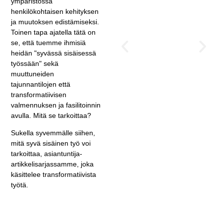
ympäristössä
huoneessa -
henkilökohtaisen kehityksen
ja muutoksen edistämiseksi.
unohdettu
Toinen tapa ajatella tätä on
sisäisen
se, että tuemme ihmisiä
työn polku
heidän "syvässä sisäisessä
työssään" sekä
henkilökoht
muuttuneiden
aisen ja
tajunnantilojen että
johtajuuden
transformatiivisen
kehittämise
valmennuksen ja fasilitoinnin
avulla. Mitä se tarkoittaa?
ksi
Sukella syvemmälle siihen,
mitä syvä sisäinen työ voi
tarkoittaa, asiantuntija-
artikkelisarjassamme, joka
käsittelee transformatiivista
työtä.