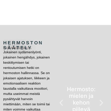
HERMOSTON
SÄÄTELY
5-OSAINEN SARJA
Jokainen sydämenlyönti,
jokainen hengähdys, jokainen
keskittymisen tai
rentoutumisen hetki on
hermoston hallinnassa. Se on
jokaisen ajatuksen, liikkeen ja
emotionaalisen reaktion
Hermosto:
taustalla vaikuttava moottori,
mutta useimmat meistä
mielen ja
pysähtyvät harvoin
kehon
miettimään, miten se toimii tai
piilevä
miten voimme vaikuttaa