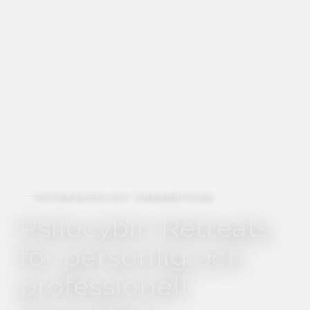
VETENSKAPLIGT UNDERBYGGD
Psilocybin Retreats
för personlig och
professionell