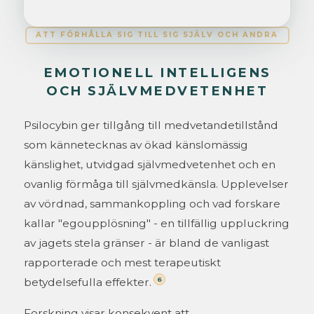
ATT FÖRHÅLLA SIG TILL SIG SJÄLV OCH ANDRA
EMOTIONELL INTELLIGENS
OCH SJÄLVMEDVETENHET
Psilocybin ger tillgång till medvetandetillstånd
som kännetecknas av ökad känslomässig
känslighet, utvidgad självmedvetenhet och en
ovanlig förmåga till självmedkänsla. Upplevelser
av vördnad, sammankoppling och vad forskare
kallar "egoupplösning" - en tillfällig uppluckring
av jagets stela gränser - är bland de vanligast
rapporterade och mest terapeutiskt
6
betydelsefulla effekter.
Forskning visar konsekvent att