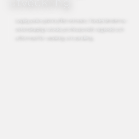
utveckling
Laglig psilocybintryffel retreats i Nederländerna -
vetenskapligt stödd, professionellt vägledd och
utformad för varaktig omvandling.