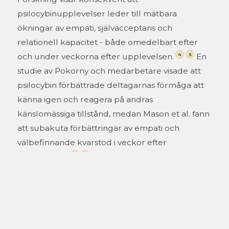
psilocybinupplevelser leder till mätbara
ökningar av empati, självacceptans och
relationell kapacitet - både omedelbart efter
4
5
och under veckorna efter upplevelsen.
En
studie av Pokorny och medarbetare visade att
psilocybin förbättrade deltagarnas förmåga att
känna igen och reagera på andras
känslomässiga tillstånd, medan Mason et al. fann
att subakuta förbättringar av empati och
välbefinnande kvarstod i veckor efter
4
5
upplevelsen.
Dessa egenskaper - förmågan att känna, att
lyssna, att vara komplex - är grundläggande för
både meningsfulla personliga relationer och ett
effektivt ledarskap.