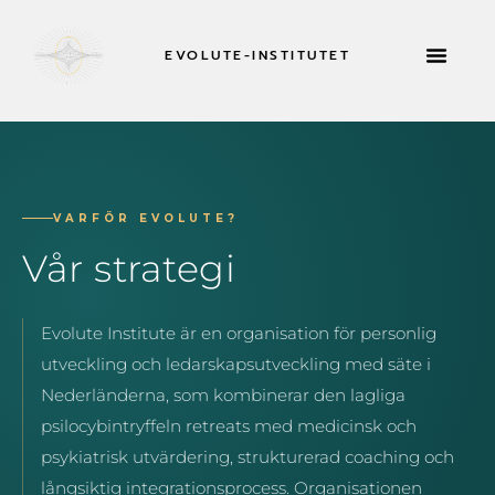
EVOLUTE-INSTITUTET
RETREATER 
VARFÖR EVOLUTE?
Vår strategi
Evolute Institute är en organisation för personlig
utveckling och ledarskapsutveckling med säte i
Nederländerna, som kombinerar den lagliga
psilocybintryffeln retreats med medicinsk och
psykiatrisk utvärdering, strukturerad coaching och
långsiktig integrationsprocess. Organisationen