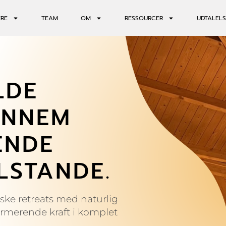
ERE
TEAM
OM
RESSOURCER
UDTALELS
LDE
ENNEM
ENDE
LSTANDE.
iske retreats med naturlig
formerende kraft i komplet