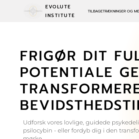
EVOLUTE
TILBAGETRÆKNINGER OG M
INSTITUTE
FRIGØR DIT FU
POTENTIALE G
TRANSFORMER
BEVIDSTHEDSTI
Udforsk vores lovlige, guidede psykedel
psilocybin - eller fordyb dig i den trans
mørke.