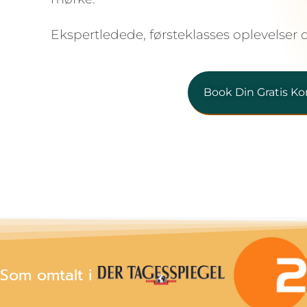
Ekspertledede, førsteklasses oplevelser 
Book Din Gratis Ko
Som omtalt i