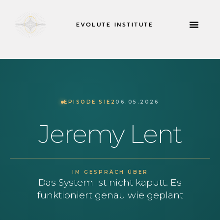
EVOLUTE INSTITUTE
RETREATS & MEHR
JETZT B
EPISODE S1E2
06.05.2026
Jeremy Lent
IM GESPRÄCH ÜBER
Das System ist nicht kaputt. Es
funktioniert genau wie geplant