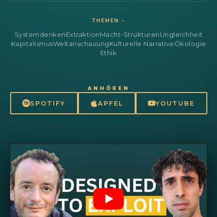
THEMEN ⏤
Systemdenken
Extraktion
Macht-Strukturen
Ungleichheit
Kapitalismus
Weltanschauung
Kulturelle Narrative
Ökologie
Ethik
ANHÖREN
SPOTIFY
APFEL
YOUTUBE