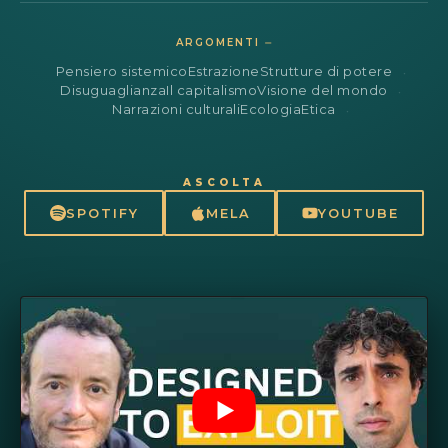
ARGOMENTI ⏤
Pensiero sistemico
Estrazione
Strutture di potere
Disuguaglianza
Il capitalismo
Visione del mondo
Narrazioni culturali
Ecologia
Etica
ASCOLTA
SPOTIFY
MELA
YOUTUBE