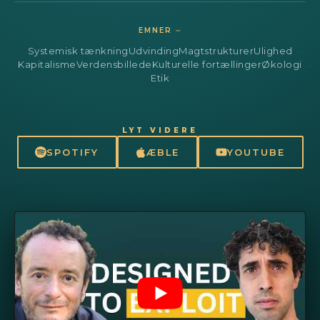
EMNER ⏤
Systemisk tænkning
Udvinding
Magtstrukturer
Ulighed
Kapitalisme
Verdensbillede
Kulturelle fortællinger
Økologi
Etik
LYT VIDERE
SPOTIFY
ÆBLE
YOUTUBE