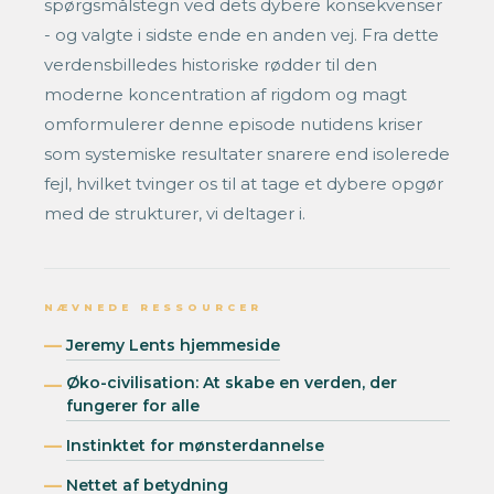
spørgsmålstegn ved dets dybere konsekvenser
- og valgte i sidste ende en anden vej. Fra dette
verdensbilledes historiske rødder til den
moderne koncentration af rigdom og magt
omformulerer denne episode nutidens kriser
som systemiske resultater snarere end isolerede
fejl, hvilket tvinger os til at tage et dybere opgør
med de strukturer, vi deltager i.
NÆVNEDE RESSOURCER
Jeremy Lents hjemmeside
Øko-civilisation: At skabe en verden, der
fungerer for alle
Instinktet for mønsterdannelse
Nettet af betydning