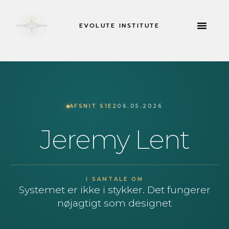
EVOLUTE INSTITUTE
TILBAGETRÆKNING
AFSNIT S1E2
06.05.2026
Jeremy Lent
I SAMTALE OM
Systemet er ikke i stykker. Det fungerer
nøjagtigt som designet