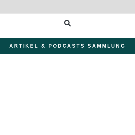
ARTIKEL & PODCASTS SAMMLUNG
ZomerZijn: Ein Sommer-
Retreat in der Natur