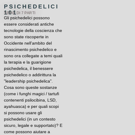
PSICHEDELICI
101
SERIE DI 7 PARTI
Gli psichedelici possono
essere considerati antiche
tecnologie della coscienza che
sono state riscoperte in
Occidente nell'ambito del
rinascimento psichedelico e
sono ora collegate a temi quali
la terapia e la guarigione
psichedelica, il benessere
psichedelico o addirittura la
"leadership psichedelica".
Cosa sono queste sostanze
(come i funghi magici / tartufi
contenenti psilocibina, LSD,
ayahuasca) e per quali scopi
si possono usare gli
psichedelici (in un contesto
sicuro, legale e supportato)? E
come possono aiutare a