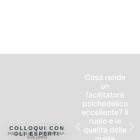
Cosa rende
un
facilitatore
psichedelico
eccellente? Il
ruolo e le
COLLOQUI CON
qualità delle
GLI ESPERTI
PSICHEDELICI - LEADERSHIP -
guide
SVILUPPO