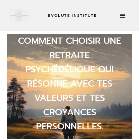
EVOLUTE INSTITUTE
RETRAITES 
À PROPOS DE
COMMENT CHOISIR UNE
RETRAITE
PSYCHÉDÉLIQUE QUI
RÉSONNE AVEC TES
VALEURS ET TES
CROYANCES
PERSONNELLES.