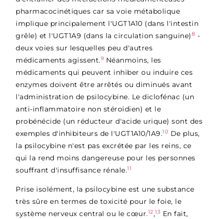
pharmacocinétiques car sa voie métabolique
implique principalement l'UGT1A10 (dans l'intestin
8
grêle) et l'UGT1A9 (dans la circulation sanguine)
-
deux voies sur lesquelles peu d'autres
9
médicaments agissent.
Néanmoins, les
médicaments qui peuvent inhiber ou induire ces
enzymes doivent être arrêtés ou diminués avant
l'administration de psilocybine. Le diclofénac (un
anti-inflammatoire non stéroïdien) et le
probénécide (un réducteur d'acide urique) sont des
10
exemples d'inhibiteurs de l'UGT1A10/1A9.
De plus,
la psilocybine n'est pas excrétée par les reins, ce
qui la rend moins dangereuse pour les personnes
11
souffrant d'insuffisance rénale.
Prise isolément, la psilocybine est une substance
très sûre en termes de toxicité pour le foie, le
12
13
système nerveux central ou le cœur.
,
En fait,