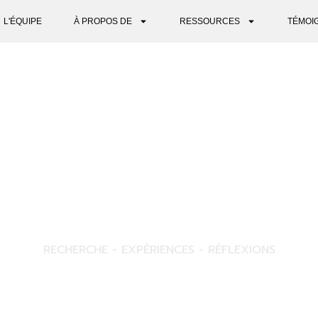
L'ÉQUIPE
À PROPOS DE
RESSOURCES
TÉMOI
PERSPECTIVES
RECHERCHE - EXPÉRIENCES - RÉFLEXIONS