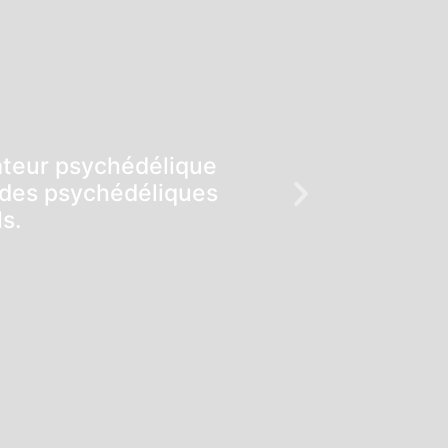
mateur psychédélique
uides psychédéliques
s.