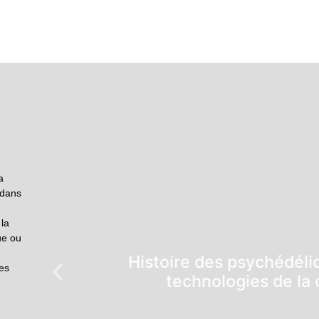
a
 dans
 la
ue ou
Histoire des psychédéli
es
technologies de la 